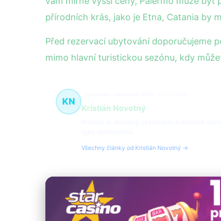
vám mírně vyšší ceny, Palermo může být pr
přírodních krás, jako je Etna, Catania by m
Před rezervací ubytování doporučujeme p
mimo hlavní turistickou sezónu, kdy můžet
ubytování, cestování, Itálie
220 článků
KN
Kristián Novotný
Kristián je zkušený cestovatel a milovník ital
typy cestovatelů.
Všechny články od Kristián Novotný →