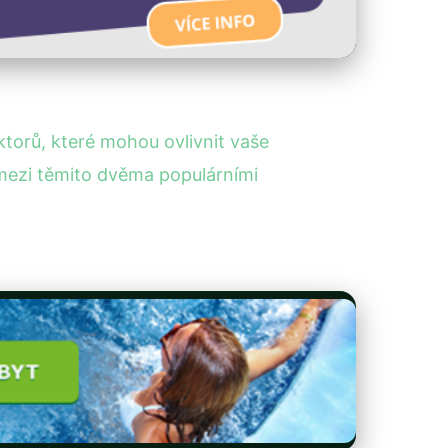
ktorů, které mohou ovlivnit vaše
 mezi těmito dvěma populárními