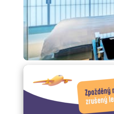
Ceny ubytování v Itálii
Palermo vs Catania
13. 12. 2025
· 3 min čtení · Autor: Kristián Novotný