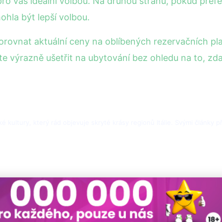
o vás ideální volbou. Na druhou stranu, pokud preferu
ohla být lepší volbou.
orovnat aktuální ceny na oblíbených rezervačních pl
e výrazně ušetřit na ubytování bez ohledu na to, zda
ské kultury, který rád objevuje skryté krásy regionů Itálie. Svými články 