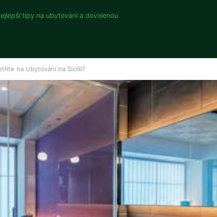
nejlepší tipy na ubytování a dovolenou
říte na Ubytování na Sicílii?