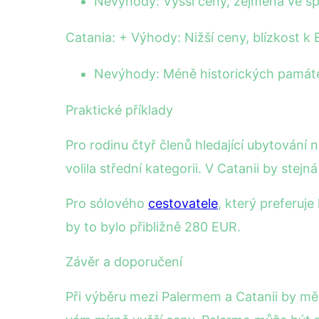
Nevýhody: Vyšší ceny, zejména ve š
Catania: + Výhody: Nižší ceny, blízkost k 
Nevýhody: Méně historických památe
Praktické příklady
Pro rodinu čtyř členů hledající ubytován
volila střední kategorii. V Catanii by stej
Pro sólového
cestovatele
, který preferuje
by to bylo přibližně 280 EUR.
Závěr a doporučení
Při výběru mezi Palermem a Catanii by měl