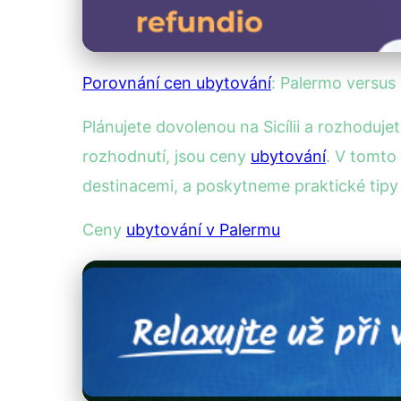
Porovnání cen ubytování
: Palermo versus
Plánujete dovolenou na Sicílii a rozhoduj
rozhodnutí, jsou ceny
ubytování
. V tomto
destinacemi, a poskytneme praktické tipy 
Ceny
ubytování v Palermu