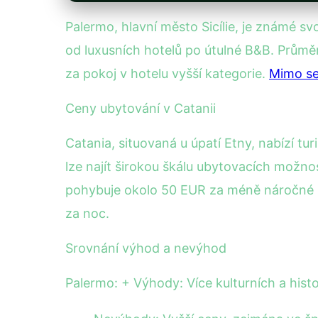
Palermo, hlavní město Sicílie, je známé s
od luxusních hotelů po útulné B&B. Prům
za pokoj v hotelu vyšší kategorie.
Mimo s
Ceny ubytování v Catanii
Catania, situovaná u úpatí Etny, nabízí t
lze najít širokou škálu ubytovacích možno
pohybuje okolo 50 EUR za méně náročné u
za noc.
Srovnání výhod a nevýhod
Palermo: + Výhody: Více kulturních a histo