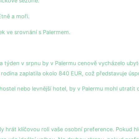
pičkové sezóně.
Etně a moři.
k ve srovnání s Palermem.
í na týden v srpnu by v Palermu cenově vycházelo ub
ná rodina zaplatila okolo 840 EUR, což představuje úsp
 hostel nebo levnější hotel, by v Palermu mohl utrati
y hrát klíčovou roli vaše osobní preference. Pokud hl