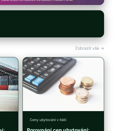
Zobrazit vše →
Ceny ubytování v Itálii
Porovnání cen ubytování:
í: