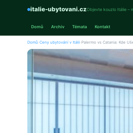
italie-ubytovani.cz
Objevte kouzlo Itálie – 
Domů
Archiv
Témata
Kontakt
Domů
›
Ceny ubytování v Itálii
›
Palermo vs Catania: Kde Ušet