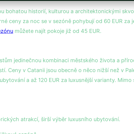
vou bohatou historií, kulturou a architektonickými sk
ěrné ceny za noc se v sezóně pohybují od 60 EUR za
ezónu
můžete najít pokoje již od 45 EUR.
uristům jedinečnou kombinaci městského života a příro
stí. Ceny v Catanii jsou obecně o něco nižší než v P
bytování a až 120 EUR za luxusnější varianty. Mim
rických atrakcí, širší výběr luxusního ubytování.