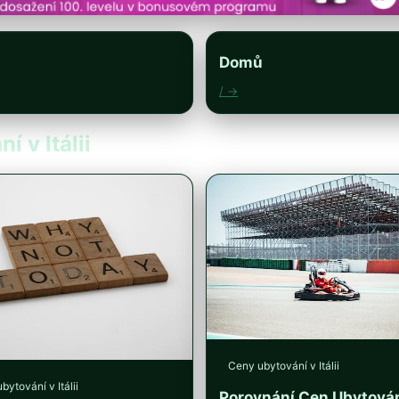
Domů
/ →
í v Itálii
Ceny ubytování v Itálii
bytování v Itálii
Porovnání Cen Ubytován