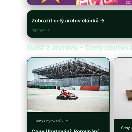
Zobrazit celý archiv článků →
/archiv/ →
Další z archivu – Ceny ubytován
Ceny ubytování v Itálii
Ceny u
Ceny Ubytování: Porovnání