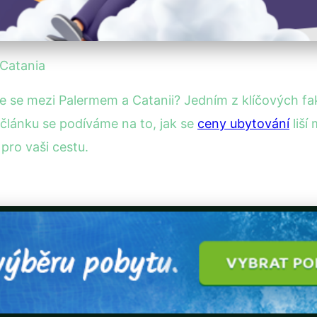
 Catania
ete se mezi Palermem a Catanii? Jedním z klíčových fa
 článku se podíváme na to, jak se
ceny ubytování
liší
pro vaši cestu.