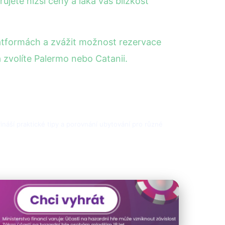
jete nižší ceny a láká vás blízkost
atformách a zvážit možnost rezervace
 zvolíte Palermo nebo Catanii.
přináší praktické tipy a porovnání ubytování pro různé