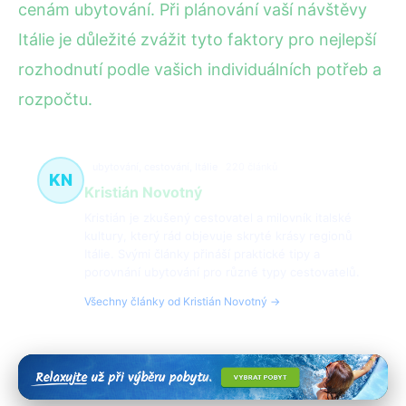
cenám ubytování. Při plánování vaší návštěvy
Itálie je důležité zvážit tyto faktory pro nejlepší
rozhodnutí podle vašich individuálních potřeb a
rozpočtu.
ubytování, cestování, Itálie
220 článků
KN
Kristián Novotný
Kristián je zkušený cestovatel a milovník italské
kultury, který rád objevuje skryté krásy regionů
Itálie. Svými články přináší praktické tipy a
porovnání ubytování pro různé typy cestovatelů.
Všechny články od Kristián Novotný →