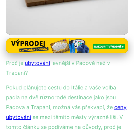
Ceny ubytování v Itálii
Proč je ubytování v Padově
Proč je
ubytování
levnější v Padově než v
levnější než v Trapani?
Trapani?
2. 2. 2026
· 5 min čtení · Autor: Kristián Novotný
Pokud plánujete cestu do Itálie a vaše volba
padla na dvě různorodé destinace jako jsou
Padova a Trapani, možná vás překvapí, že
ceny
ubytování
se mezi těmito městy výrazně liší. V
tomto článku se podíváme na důvody, proč je