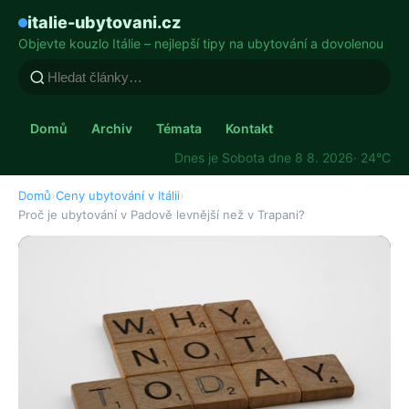
italie-ubytovani.cz
Objevte kouzlo Itálie – nejlepší tipy na ubytování a dovolenou
Domů
Archiv
Témata
Kontakt
Dnes je Sobota dne 8 8. 2026
· 24°C
Domů
›
Ceny ubytování v Itálii
›
Proč je ubytování v Padově levnější než v Trapani?