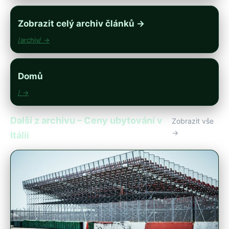
Zobrazit celý archiv článků →
/archiv/ →
Domů
/ →
Další z archivu – Ceny ubytování v
Zobrazit vše
→
Itálii