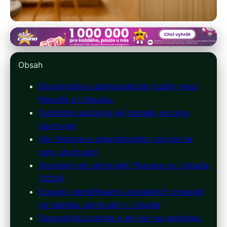
italie-ubytovani.cz
Pescara vs. L'Aquila: Proč se
Obsah
ceny ubytování tak liší?
Ekonomické a demografické rozdíly mezi
Pescaře a L'Aquilou
21. 3. 2026
· 10 min čtení · Autor: Kristián Novotný
Turistická sezóna a její dopady na ceny
ubytování
Vliv historie a urbanistického rozvoje na
ceny ubytování
Srovnání cen ubytování: Pescara vs. L'Aquila
(2024)
Dopady zemětřesení a stavebních omezení
na nabídku ubytování v L'Aquile
Geografická poloha a její vliv na poptávku