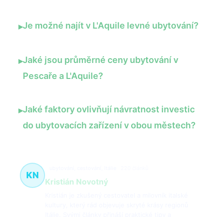
Je možné najít v L'Aquile levné ubytování?
▸
Jaké jsou průměrné ceny ubytování v
▸
Pescaře a L'Aquile?
Jaké faktory ovlivňují návratnost investic
▸
do ubytovacích zařízení v obou městech?
ubytování, cestování, Itálie
220 článků
KN
Kristián Novotný
Kristián je zkušený cestovatel a milovník italské
kultury, který rád objevuje skryté krásy regionů
Itálie. Svými články přináší praktické tipy a