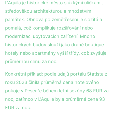
L'Aquila je historické město s úzkými uličkami,
středověkou architekturou a množstvím
památek. Obnova po zemětřesení je složitá a
pomalá, což komplikuje rozšiřování nebo
modernizaci ubytovacích zařízení. Mnoho
historických budov slouží jako drahé boutique
hotely nebo apartmány vyšší třídy, což zvyšuje
průměrnou cenu za noc.
Konkrétní příklad: podle údajů portálu Statista z
roku 2023 činila průměrná cena hotelového
pokoje v Pescaře během letní sezóny 68 EUR za
noc, zatímco v L'Aquile byla průměrná cena 93
EUR za noc.