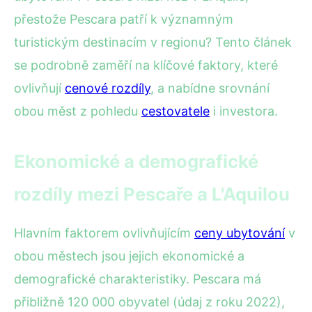
přestože Pescara patří k významným
turistickým destinacím v regionu? Tento článek
se podrobně zaměří na klíčové faktory, které
ovlivňují
cenové rozdíly
, a nabídne srovnání
obou měst z pohledu
cestovatele
i investora.
Ekonomické a demografické
rozdíly mezi Pescaře a L'Aquilou
Hlavním faktorem ovlivňujícím
ceny ubytování
v
obou městech jsou jejich ekonomické a
demografické charakteristiky. Pescara má
přibližně 120 000 obyvatel (údaj z roku 2022),