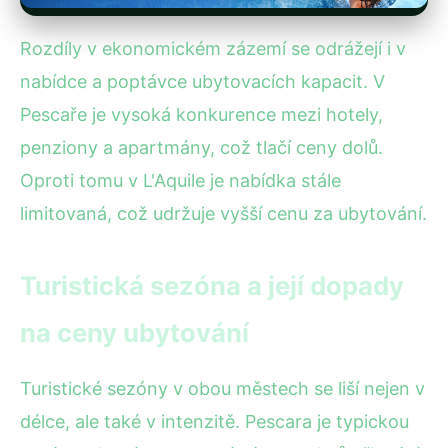
Rozdíly v ekonomickém zázemí se odrážejí i v
nabídce a poptávce ubytovacích kapacit. V
Pescaře je vysoká konkurence mezi hotely,
penziony a apartmány, což tlačí ceny dolů.
Oproti tomu v L'Aquile je nabídka stále
limitovaná, což udržuje vyšší cenu za ubytování.
Turistická sezóna a její dopady
na ceny ubytování
Turistické sezóny v obou městech se liší nejen v
délce, ale také v intenzitě. Pescara je typickou