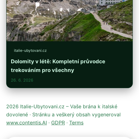
italie-ubytovani.cz
Dolomity v létě: Kompletní průvodce
trekováním pro všechny
26. 6. 2026
2026 Italie-Ubytovani.cz – Vaše brána k italské
dovolené · Stránku a veškerý obsah vygeneroval
www.contentis.AI
·
GDPR
·
Terms