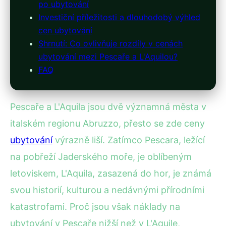
po ubytování
Investiční příležitosti a dlouhodobý výhled
cen ubytování
Shrnutí: Co ovlivňuje rozdíly v cenách
ubytování mezi Pescaře a L'Aquilou?
FAQ
Pescaře a L'Aquila jsou dvě významná města v
italském regionu Abruzzo, přesto se zde ceny
ubytování
výrazně liší. Zatímco Pescara, ležící
na pobřeží Jaderského moře, je oblíbeným
letoviskem, L'Aquila, zasazená do hor, je známá
svou historií, kulturou a nedávnými přírodními
katastrofami. Proč jsou však náklady na
ubytování v Pescaře nižší než v L'Aquile,