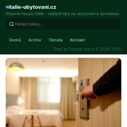
italie-ubytovani.cz
Objevte kouzlo Itálie – nejlepší tipy na ubytování a dovolenou
Domů
Archiv
Témata
Kontakt
Dnes je Čtvrtek dne 6 8. 2026
· 29°C