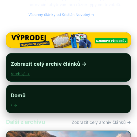
porovnání ubytování pro různé typy cestovatelů.
Všechny články od Kristián Novotný →
Zobrazit celý archiv článků →
/archiv/ →
Domů
/ →
Další z archivu
Zobrazit celý archiv článků →