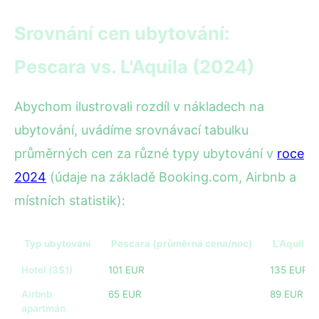
Srovnání cen ubytování:
Pescara vs. L'Aquila (2024)
Abychom ilustrovali rozdíl v nákladech na
ubytování, uvádíme srovnávací tabulku
průměrných cen za různé typy ubytování v
roce
2024
(údaje na základě Booking.com, Airbnb a
místních statistik):
Typ ubytování
Pescara (průměrná cena/noc)
L'Aquila 
Hotel (3$1)
101 EUR
135 EUR
Airbnb
65 EUR
89 EUR
apartmán