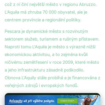
což z ní činí největší město v regionu Abruzzo.
L'Aquila má zhruba 70 000 obyvatel, ale je
centrem provincie a regionální politiky.
Pescara je dynamické město s rozvinutým
sektorem služeb, turismem a rušným přístavem.
Naproti tomu L'Aquila je město s výrazně nižší
ekonomickou aktivitou, a to zejména kvůli
ničivému zemětřesení v roce 2009, které město
a jeho infrastrukturu zásadně poškodilo.
Obnova L'Aquily stále probíhá a je financována z
veřejných zdrojů i evropských fondů.