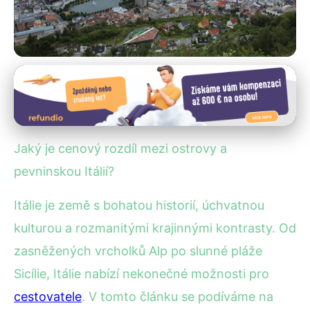
Regionální srovnání ubytování
Cenové Rozdíly: Italské
Ostrovy vs. Pevnina – Co Vás
Jaký je cenový rozdíl mezi ostrovy a
Vyjde Víc?
pevninskou Itálií?
3. 7. 2025
· 4 min čtení · Autor: Kristián Novotný
Itálie je země s bohatou historií, úchvatnou
kulturou a rozmanitými krajinnými kontrasty. Od
zasněžených vrcholků Alp po slunné pláže
Sicílie, Itálie nabízí nekonečné možnosti pro
cestovatele
. V tomto článku se podíváme na