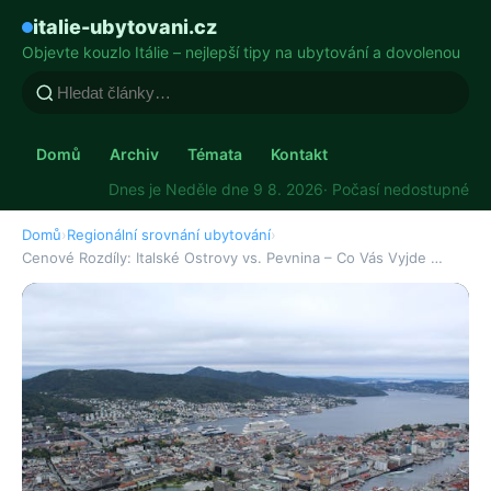
italie-ubytovani.cz
Objevte kouzlo Itálie – nejlepší tipy na ubytování a dovolenou
Domů
Archiv
Témata
Kontakt
Dnes je Neděle dne 9 8. 2026
· Počasí nedostupné
Domů
›
Regionální srovnání ubytování
›
Cenové Rozdíly: Italské Ostrovy vs. Pevnina – Co Vás Vyjde …