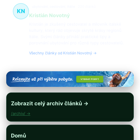
ubytování, cestování, Itálie
220 článků
KN
Kristián Novotný
Kristián je zkušený cestovatel a milovník italské
kultury, který rád objevuje skryté krásy regionů
Itálie. Svými články přináší praktické tipy a
porovnání ubytování pro různé typy cestovatelů.
Všechny články od Kristián Novotný →
Zobrazit celý archiv článků →
/archiv/ →
Domů