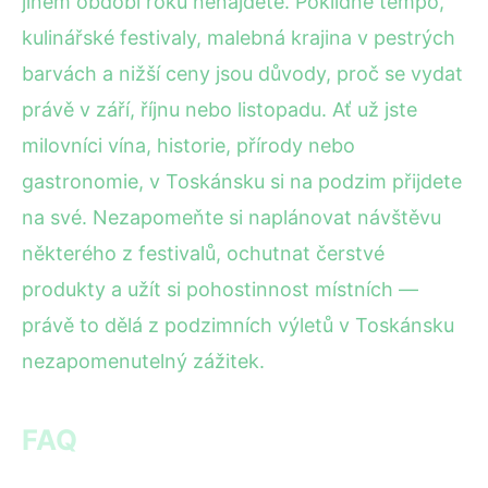
jiném období roku nenajdete. Poklidné tempo,
kulinářské festivaly, malebná krajina v pestrých
barvách a nižší ceny jsou důvody, proč se vydat
právě v září, říjnu nebo listopadu. Ať už jste
milovníci vína, historie, přírody nebo
gastronomie, v Toskánsku si na podzim přijdete
na své. Nezapomeňte si naplánovat návštěvu
některého z festivalů, ochutnat čerstvé
produkty a užít si pohostinnost místních —
právě to dělá z podzimních výletů v Toskánsku
nezapomenutelný zážitek.
FAQ