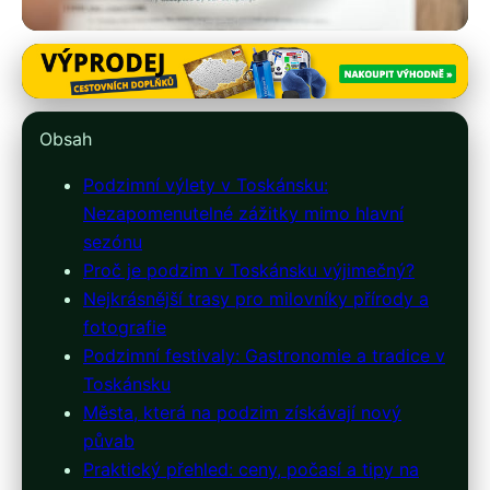
italie-ubytovani.cz
Podzim v Toskánsku: Objavte
Obsah
Krásy a Tradice Mimo Sezónu
Podzimní výlety v Toskánsku:
27. 3. 2026
· 10 min čtení · Autor: Marek Vávra
Nezapomenutelné zážitky mimo hlavní
sezónu
Proč je podzim v Toskánsku výjimečný?
Nejkrásnější trasy pro milovníky přírody a
fotografie
Podzimní festivaly: Gastronomie a tradice v
Toskánsku
Města, která na podzim získávají nový
půvab
Praktický přehled: ceny, počasí a tipy na