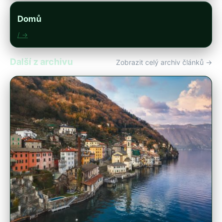
Domů
/ →
Další z archivu
Zobrazit celý archiv článků →