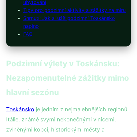
ubytování
Tipy pro podzimní aktivity a zážitky na míru
Shrnutí: Jak si užít podzimní Toskánsko
naplno
FAQ
Podzimní výlety v Toskánsku:
Nezapomenutelné zážitky mimo
hlavní sezónu
Toskánsko
je jedním z nejmalebnějších regionů
Itálie, známé svými nekonečnými vinicemi,
zvlněnými kopci, historickými městy a