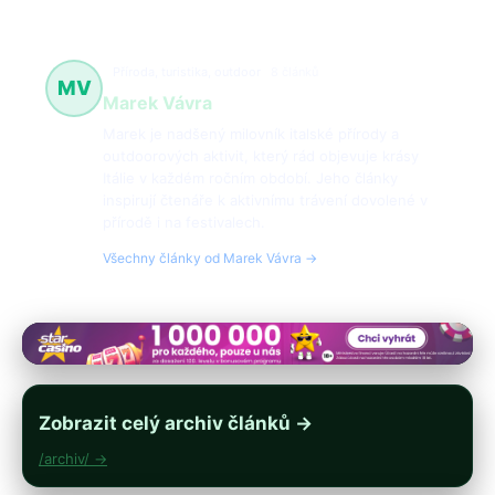
Příroda, turistika, outdoor
8 článků
MV
Marek Vávra
Marek je nadšený milovník italské přírody a
outdoorových aktivit, který rád objevuje krásy
Itálie v každém ročním období. Jeho články
inspirují čtenáře k aktivnímu trávení dovolené v
přírodě i na festivalech.
Všechny články od Marek Vávra →
Zobrazit celý archiv článků →
/archiv/ →