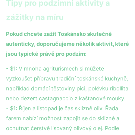
Tipy pro podzimní aktivity a
zážitky na míru
Pokud chcete zažít Toskánsko skutečně
autenticky, doporučujeme několik aktivit, které
jsou typické právě pro podzim:
- $1: V mnoha agriturismech si můžete
vyzkoušet přípravu tradiční toskánské kuchyně,
například domácí těstoviny pici, polévku ribollita
nebo dezert castagnaccio z kaštanové mouky.
- $1: Říjen a listopad je čas sklizně oliv. Řada
farem nabízí možnost zapojit se do sklizně a
ochutnat čerstvě lisovaný olivový olej. Podle