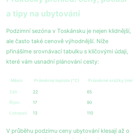
a tipy na ubytování
Podzimní sezóna v Toskánsku je nejen klidnější,
ale často také cenově výhodnější. Níže
přinášíme srovnávací tabulku s klíčovými údaji,
které vám usnadní plánování cesty:
Měsíc
Průměrná teplota (°C)
Průměrné srážky (mm)
Září
22
65
Říjen
17
90
Listopad
13
110
V průběhu podzimu ceny ubytování klesají až o