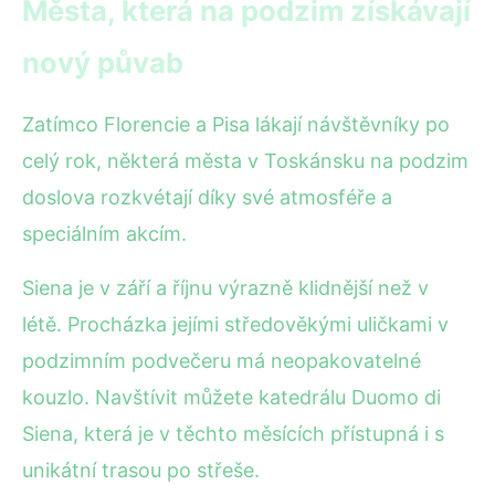
Města, která na podzim získávají
nový půvab
Zatímco Florencie a Pisa lákají návštěvníky po
celý rok, některá města v Toskánsku na podzim
doslova rozkvétají díky své atmosféře a
speciálním akcím.
Siena je v září a říjnu výrazně klidnější než v
létě. Procházka jejími středověkými uličkami v
podzimním podvečeru má neopakovatelné
kouzlo. Navštívit můžete katedrálu Duomo di
Siena, která je v těchto měsících přístupná i s
unikátní trasou po střeše.