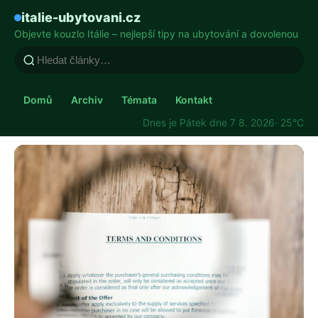
italie-ubytovani.cz
Objevte kouzlo Itálie – nejlepší tipy na ubytování a dovolenou
Domů
Archiv
Témata
Kontakt
Dnes je Pátek dne 7 8. 2026
· 25°C