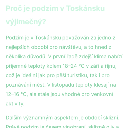
Proč je podzim v Toskánsku
výjimečný?
Podzim je v Toskánsku považován za jedno z
nejlepších období pro návštěvu, a to hned z
několika důvodů. V první řadě zdejší klima nabízí
příjemné teploty kolem 18–24 °C v září a říjnu,
což je ideální jak pro pěší turistiku, tak i pro
poznávání měst. V listopadu teploty klesají na
12–16 °C, ale stále jsou vhodné pro venkovní
aktivity.
Dalším významným aspektem je období sklizní.
Právě podzim je časem vinobraní, sklizně oliv a