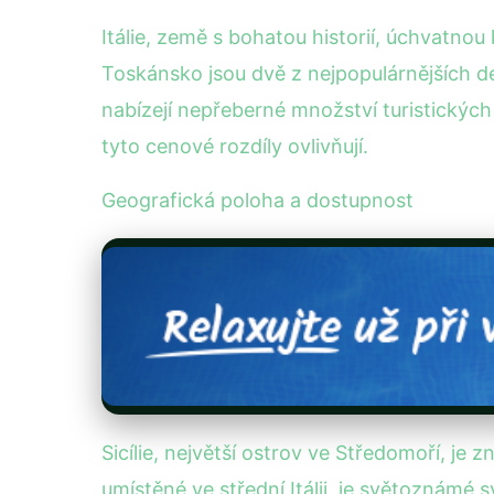
Itálie, země s bohatou historií, úchvatnou 
Toskánsko jsou dvě z nejpopulárnějších des
nabízejí nepřeberné množství turistických
tyto cenové rozdíly ovlivňují.
Geografická poloha a dostupnost
Sicílie, největší ostrov ve Středomoří, 
umístěné ve střední Itálii, je světoznámé