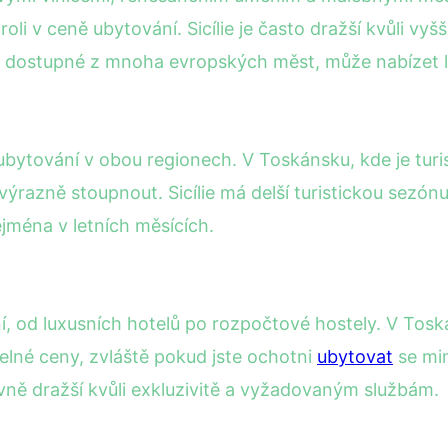
 roli v ceně ubytování. Sicílie je často dražší kvůli 
no dostupné z mnoha evropských měst, může nabízet l
ubytování v obou regionech. V Toskánsku, kde je turi
razně stoupnout. Sicílie má delší turistickou sezónu
ejména v letních měsících.
ní, od luxusních hotelů po rozpočtové hostely. V To
atelné ceny, zvláště pokud jste ochotni
ubytovat
se mim
ivně dražší kvůli exkluzivitě a vyžadovaným službám.