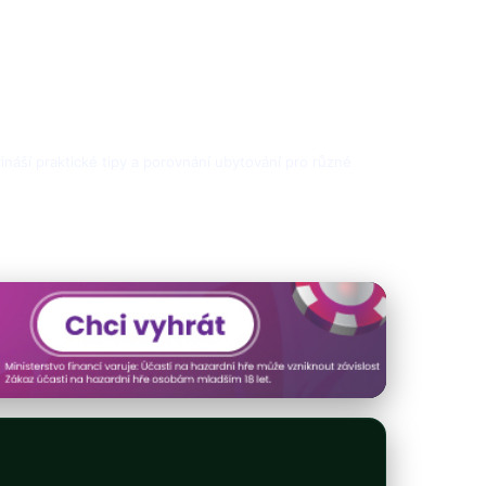
přináší praktické tipy a porovnání ubytování pro různé