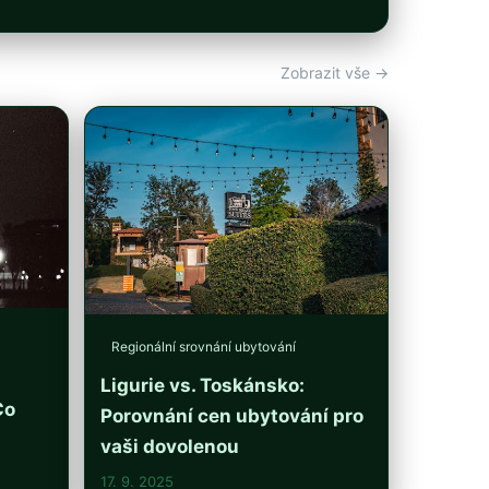
Zobrazit vše →
Regionální srovnání ubytování
Ligurie vs. Toskánsko:
Co
Porovnání cen ubytování pro
vaši dovolenou
17. 9. 2025