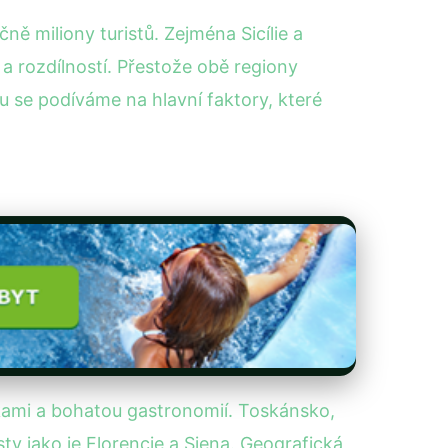
ně miliony turistů. Zejména Sicílie a
 a rozdílností. Přestože obě regiony
u se podíváme na hlavní faktory, které
tkami a bohatou gastronomií. Toskánsko,
y jako je Florencie a Siena. Geografická