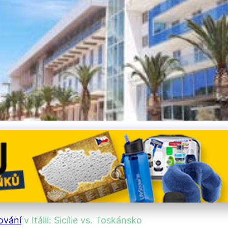
tování na Sicílii vyšší 
ování
v Itálii: Sicílie vs. Toskánsko