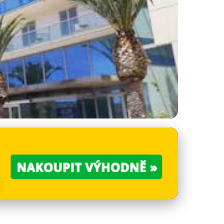
než v Toskánsku?