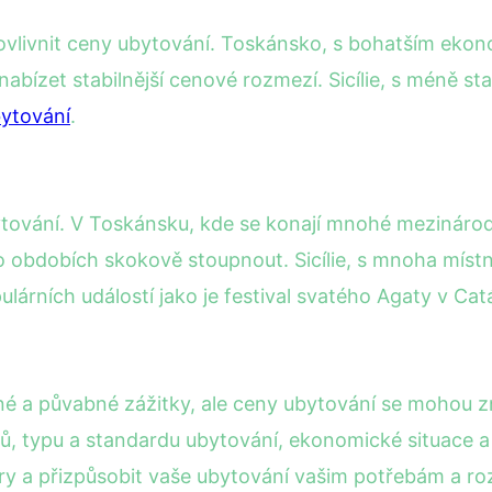
ovlivnit ceny ubytování. Toskánsko, s bohatším ekon
bízet stabilnější cenové rozmezí. Sicílie, s méně st
ytování
.
 ubytování. V Toskánsku, kde se konají mnohé meziná
o obdobích skokově stoupnout. Sicílie, s mnoha místní
lárních událostí jako je festival svatého Agaty v Catá
čné a půvabné zážitky, ale ceny ubytování se mohou zna
ů, typu a standardu ubytování, ekonomické situace a k
ktory a přizpůsobit vaše ubytování vašim potřebám a ro