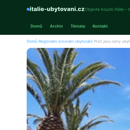
italie-ubytovani.cz
Objevte kouzlo Itálie – 
Domů
Archiv
Témata
Kontakt
Domů
›
Regionální srovnání ubytování
›
Proč jsou ceny ubyt