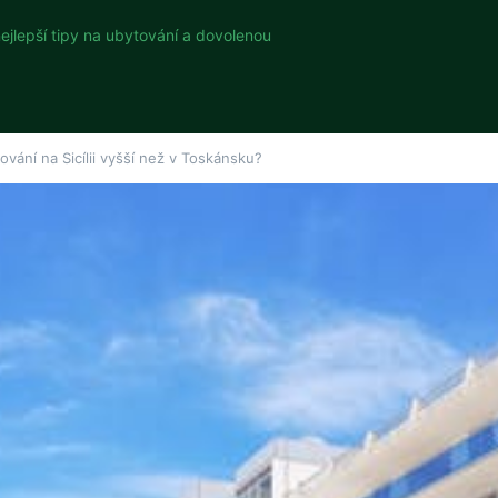
nejlepší tipy na ubytování a dovolenou
ování na Sicílii vyšší než v Toskánsku?