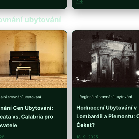
/ →
rovnání ubytování
Regionální srovnání ubytování
ální srovnání ubytování
Hodnocení Ubytování v
nání Cen Ubytování:
Lombardii a Piemontu: 
icata vs. Calabria pro
Čekat?
vatele
026
18. 9. 2025