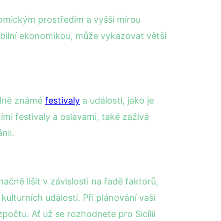
omickým prostředím a vyšší mírou
abilní ekonomikou, může vykazovat větší
rodně známé
festivaly
a události, jako je
mi festivaly a oslavami, také zažívá
nii.
čně lišit v závislosti na řadě faktorů,
ulturních událostí. Při plánování vaší
zpočtu. Ať už se rozhodnete pro Sicílii