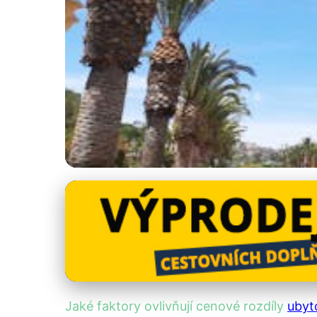
Regionální srovnání ubytování
Proč jsou ceny uby
4. 9. 2025
· 4 min čtení · Autor: Kristián Novotný
Jaké faktory ovlivňují cenové rozdíly
ubyt