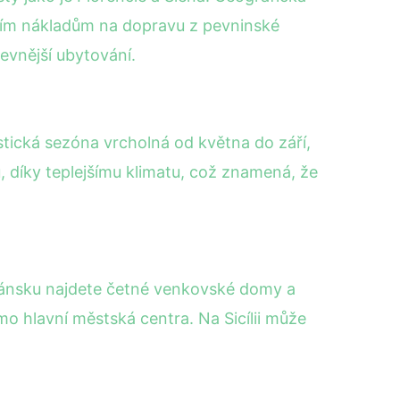
vyšším nákladům na dopravu z pevninské
evnější ubytování.
stická sezóna vrcholná od května do září,
, díky teplejšímu klimatu, což znamená, že
skánsku najdete četné venkovské domy a
o hlavní městská centra. Na Sicílii může