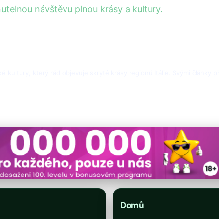
utelnou návštěvu plnou krásy a kultury.
ské kultury, který rád objevuje skryté krásy regionů Itálie. Svými články 
Domů