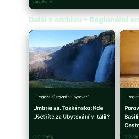
/archiv/ →
Další z archivu – Regionální s
Regionální srovnání ubytování
Region
Umbrie vs. Toskánsko: Kde
Porov
Ušetříte za Ubytování v Itálii?
Basil
Cesto
8. 2. 2026
7. 2. 2