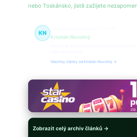
nebo Toskánsko, jistě zažijete nezapomen
ubytování, cestování, Itálie
220 článků
KN
Kristián Novotný
Kristián je zkušený cestovatel a milovník ital
typy cestovatelů.
Všechny články od Kristián Novotný →
Zobrazit celý archiv článků →