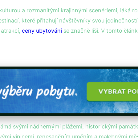
kulturou a rozmanitými krajinnými scenériemi, láká roč
tinací, které přitahují návštěvníky svou jedinečností
 atrakcí,
ceny ubytování
se značně liší. V tomto článk
je známá svými nádhernými plážemi, historickými pamá
 svými vinicemi, renesančním uměním a malebnými měst