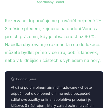
Apartmány Grand
Rezervace doporučujeme provádět nejméně 2–
3 měsíce předem, zejména na období Vánoc a
jarních prázdnin, kdy je obsazenost až 90 %.
Nabídka ubytování je rozmanitá i co do lokace:
můžete bydlet přímo v centru, poblíž lanovek,
nebo v klidnějších částech s výhledem na hory.
Doporucujeme
Ať už si po dni plném zimních radovánek chcete
odpočinout u oblíbeného filmu nebo bezpečně
sdílet své zážitky online, spolehlivé připojení je
klíčové. S nástrojem, který zajistí ochranu vašich