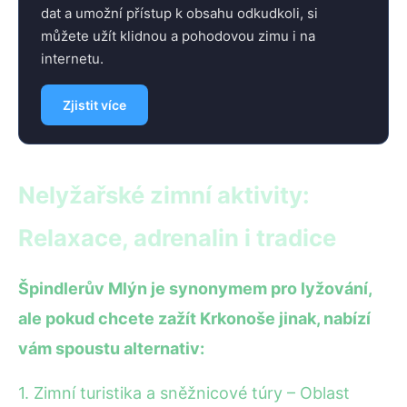
dat a umožní přístup k obsahu odkudkoli, si
můžete užít klidnou a pohodovou zimu i na
internetu.
Zjistit více
Nelyžařské zimní aktivity:
Relaxace, adrenalin i tradice
Špindlerův Mlýn je synonymem pro lyžování,
ale pokud chcete zažít Krkonoše jinak, nabízí
vám spoustu alternativ:
1. Zimní turistika a sněžnicové túry – Oblast