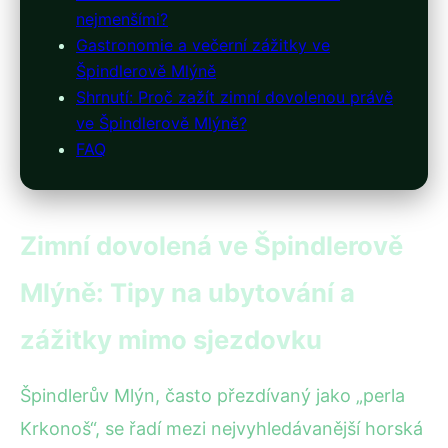
nejmenšími?
Gastronomie a večerní zážitky ve
Špindlerově Mlýně
Shrnutí: Proč zažít zimní dovolenou právě
ve Špindlerově Mlýně?
FAQ
Zimní dovolená ve Špindlerově
Mlýně: Tipy na ubytování a
zážitky mimo sjezdovku
Špindlerův Mlýn, často přezdívaný jako „perla
Krkonoš“, se řadí mezi nejvyhledávanější horská