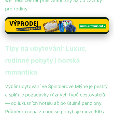
wellness center přes zimní túry až po zážitky
pro rodiny.
Tipy na ubytování: Luxus,
rodinné pobyty i horská
romantika
Výběr ubytování ve Špindlerově Mlýně je pestrý
a splňuje požadavky různých typů cestovatelů
— od luxusních hotelů až po útulné penziony.
Průměrná cena za noc se pohybuje mezi 900 a