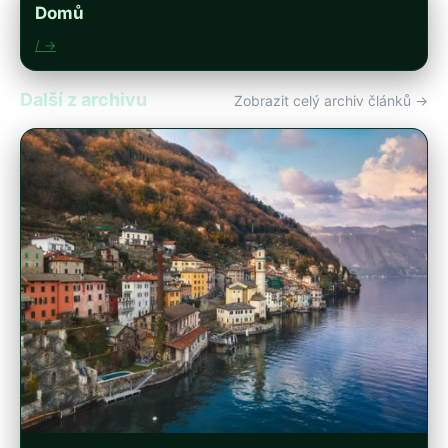
Domů
/ →
Další z archivu
Zobrazit celý archiv článků →