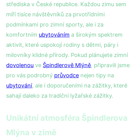
střediska v České republice. Každou zimu sem
míří tisíce návštěvníků za prvotřídními
podmínkami pro zimní sporty, ale i za
komfortním
ubytováním
a širokým spektrem
aktivit, které uspokojí rodiny s dětmi, páry i
milovníky klidné přírody. Pokud plánujete zimní
dovolenou
ve
Špindlerově Mlýně
, připravili jsme
pro vás podrobný
průvodce
nejen tipy na
ubytování
, ale i doporučeními na zážitky, které
sahají daleko za tradiční lyžařské zážitky.
Unikátní atmosféra Špindlerova
Mlýna v zimě