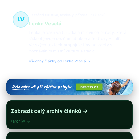
sezónní turistika, festivaly, příroda
73 článků
LV
Lenka Veselá
Lenka je vášnivá turistka a milovnice přírody, která
ráda objevuje sezónní atrakce a festivaly v Itálii.
Ve svých textech propojuje tipy na výlety s
poznáváním místní kultury a tradic.
Všechny články od Lenka Veselá →
Zobrazit celý archiv článků →
/archiv/ →