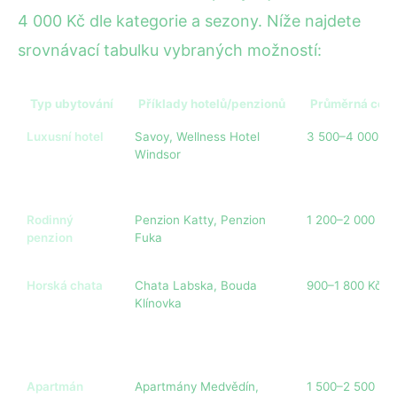
4 000 Kč dle kategorie a sezony. Níže najdete
srovnávací tabulku vybraných možností:
Typ ubytování
Příklady hotelů/penzionů
Průměrná cena
Luxusní hotel
Savoy, Wellness Hotel
3 500–4 000 Kč
Windsor
Rodinný
Penzion Katty, Penzion
1 200–2 000 Kč
penzion
Fuka
Horská chata
Chata Labska, Bouda
900–1 800 Kč
Klínovka
Apartmán
Apartmány Medvědín,
1 500–2 500 Kč