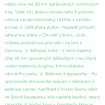
nabízí více než 80 km udržovaných turistických
tras. Výlet na Labskou boudu nebo k prameni
Labe je nezapomenutelný zážitek v každém
počasí. 2. Sáňkařská dráha – Nejdelší přírodní
sáňkařská dráha v ČR měří 2,8 km. Jízdu
můžete podniknout přes den i za tmy s
čelovkou. 3. Běžecké tratě – V okolí najdete
přes 90 km upravených běžeckých tras, které
vedou malebnou krajinou Krkonošského
národního parku. 4. Wellness a aquaparky – Po
sportovním dni oceníte relaxaci v některém z
wellness center, například v hotelu Savoy nebo
ve Špindl Aquaparku, kde najdete bazény, sauny
i masáže. 5. Noční život – Špindlerův Mlýn je