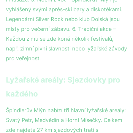
vyhlášený svými après-ski bary a diskotékami.
Legendární Silver Rock nebo klub Dolská jsou
místy pro večerní zábavu. 6. Tradiční akce –
Každou zimu se zde koná několik festivalů,
např. zimní pivní slavnosti nebo lyžařské závody
pro veřejnost.
Lyžařské areály: Sjezdovky pro
každého
Špindlerův Mlýn nabízí tři hlavní lyžařské areály:
Svatý Petr, Medvědín a Horní Mísečky. Celkem
zde najdete 27 km sjezdových tratí s