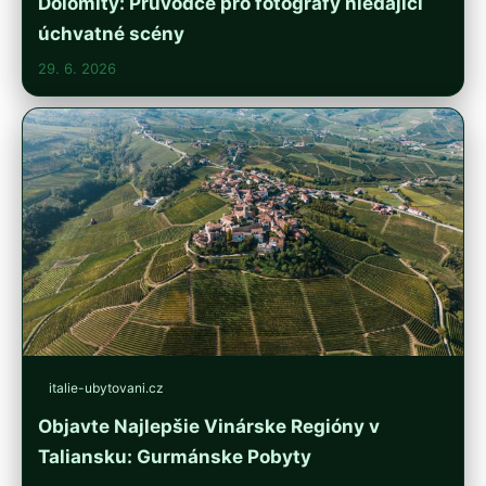
Dolomity: Průvodce pro fotografy hledající
úchvatné scény
29. 6. 2026
italie-ubytovani.cz
Objavte Najlepšie Vinárske Regióny v
Taliansku: Gurmánske Pobyty