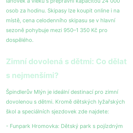
lanovek a vleků s přepravní kapacitou 24 000
osob za hodinu. Skipasy lze koupit online i na
místě, cena celodenního skipasu se v hlavní
sezoně pohybuje mezi 950–1 350 Kč pro
dospělého.
Zimní dovolená s dětmi: Co dělat
s nejmenšími?
Špindlerův Mlýn je ideální destinací pro zimní
dovolenou s dětmi. Kromě dětských lyžařských
škol a speciálních sjezdovek zde najdete:
- Funpark Hromovka: Dětský park s pojízdným