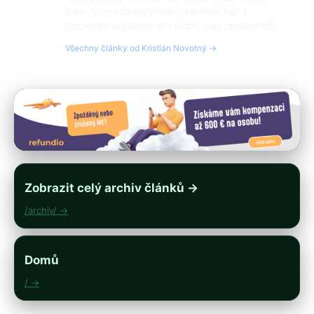
Itálie. Svými články přináší praktické tipy a
porovnání ubytování pro různé typy cestovatelů.
Všechny články od Kristián Novotný →
Zobrazit celý archiv článků →
/archiv/ →
Domů
/ →