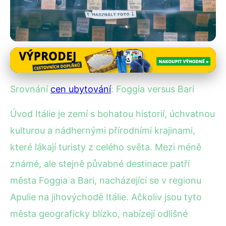
Ceny ubytování v Itálii
Srovnání cen ubytování:
Srovnání
cen ubytování
: Foggia versus Bari
Vyberte si mezi Foggia a Bari!
Úvod Itálie je zemí s bohatou historií, úchvatnou
15. 12. 2025
· 4 min čtení · Autor: Kristián Novotný
kulturou a nádhernými přírodními krajinami,
které lákají turisty z celého světa. Mezi méně
známé, ale stejně půvabné destinace patří
města Foggia a Bari, nacházející se v regionu
Apulie na jihovýchodě Itálie. Ačkoliv jsou tyto
města geograficky blízko, nabízejí odlišné