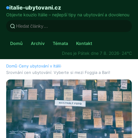
italie-ubytovani.cz
Objevte kouzlo Itálie – nejlepší tipy na ubytování a dovolenou
Domů
Archiv
Témata
Kontakt
Dnes je Pátek dne 7 8. 2026
· 24°C
Domů
›
Ceny ubytování v Itálii
›
Srovnání cen ubytování: Vyberte si mezi Foggia a Bari!