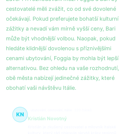
cestovatelé měli zvážit, co od své dovolené
očekávají. Pokud preferujete bohatší kulturní
zážitky a nevadí vám mírně vyšší ceny, Bari
může být vhodnější volbou. Naopak, pokud
hledáte klidnější dovolenou s příznivějšími
cenami ubytování, Foggia by mohla být lepší
alternativou. Bez ohledu na vaše rozhodnutí,
obě města nabízejí jedinečné zážitky, které
obohatí vaši návštěvu Itálie.
ubytování, cestování, Itálie
220 článků
KN
Kristián Novotný
Kristián je zkušený cestovatel a milovník italské
kultury, který rád objevuje skryté krásy regionů