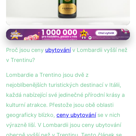
Ceny ubytování v Itálii
Proč jsou ceny ubytování v
Proč jsou ceny
ubytování
v Lombardii vyšší než
Lombardii vyšší než v
v Trentinu?
Trentinu?
Lombardie a Trentino jsou dvě z
nejoblíbenějších turistických destinací v Itálii,
30. 12. 2025
· 4 min čtení · Autor: Kristián Novotný
každá nabízející své jedinečné přírodní krásy a
kulturní atrakce. Přestože jsou obě oblasti
geograficky blízko,
ceny ubytování
se v nich
výrazně liší. V Lombardii jsou ceny ubytování
obecně vyšší než v Trentinu. Tento článek se