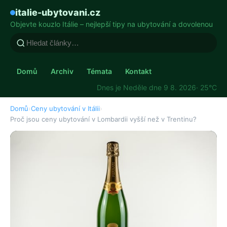
italie-ubytovani.cz
Objevte kouzlo Itálie – nejlepší tipy na ubytování a dovolenou
Domů
Archiv
Témata
Kontakt
Dnes je Neděle dne 9 8. 2026
· 25°C
Domů
›
Ceny ubytování v Itálii
›
Proč jsou ceny ubytování v Lombardii vyšší než v Trentinu?