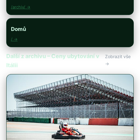
/archiv/ →
Domů
/ →
Další z archivu – Ceny ubytování v
Zobrazit vše
→
Itálii