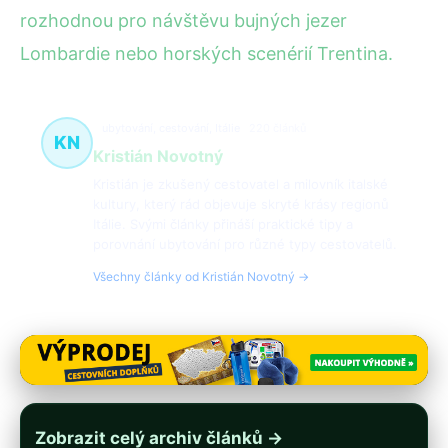
rozhodnou pro návštěvu bujných jezer
Lombardie nebo horských scenérií Trentina.
ubytování, cestování, Itálie
220 článků
KN
Kristián Novotný
Kristián je zkušený cestovatel a milovník italské
kultury, který rád objevuje skryté krásy regionů
Itálie. Svými články přináší praktické tipy a
porovnání ubytování pro různé typy cestovatelů.
Všechny články od Kristián Novotný →
Zobrazit celý archiv článků →