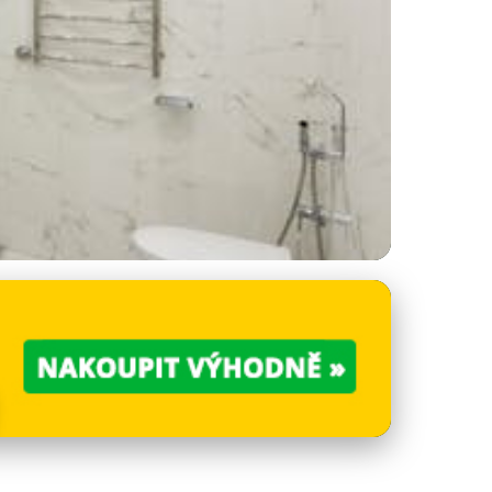
 Aostě?