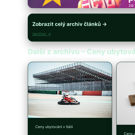
Zobrazit celý archiv článků →
/archiv/ →
Další z archivu – Ceny ubytován
Ceny ubytování v Itálii
Ceny u