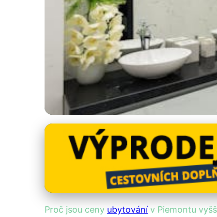
Ceny ubytování v Itálii
Proč je ubytování
22. 12. 2025
· 4 min čtení · Autor: Kristián Novotný
Proč jsou ceny
ubytování
v Piemontu vyšš