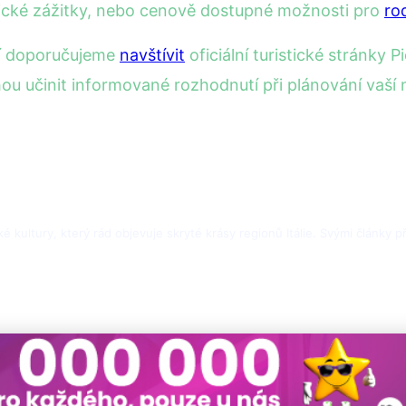
ické zážitky, nebo cenově dostupné možnosti pro
ro
ní doporučujeme
navštívit
oficiální turistické stránky 
ou učinit informované rozhodnutí při plánování vaší 
ské kultury, který rád objevuje skryté krásy regionů Itálie. Svými články 