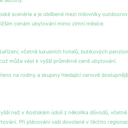
ké sezóny.
pské scenérie a je oblíbené mezi milovníky outdoorový
 nižším cenám ubytování mimo zimní měsíce.
zařízení, včetně luxusních hotelů, butikových penzio
ů, což může vést k vyšší průměrné ceně ubytování.
eno na rodiny a skupiny hledající cenově dostupnější
yšší než v Aostském údolí z několika důvodů, včetně 
ování. Při plánování vaší dovolené v těchto regionech 