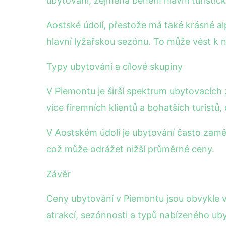
ubytování, zejména během hlavní turistic
Aostské údolí, přestože má také krásné al
hlavní lyžařskou sezónu. To může vést k
Typy ubytování a cílové skupiny
V Piemontu je širší spektrum ubytovacích 
více firemních klientů a bohatších turist
V Aostském údolí je ubytování často zaměř
což může odrážet nižší průměrné ceny.
Závěr
Ceny ubytování v Piemontu jsou obvykle v
atrakcí, sezónnosti a typů nabízeného ubyt