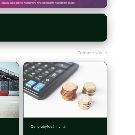
Zobrazit vše →
Ceny ubytování v Itálii