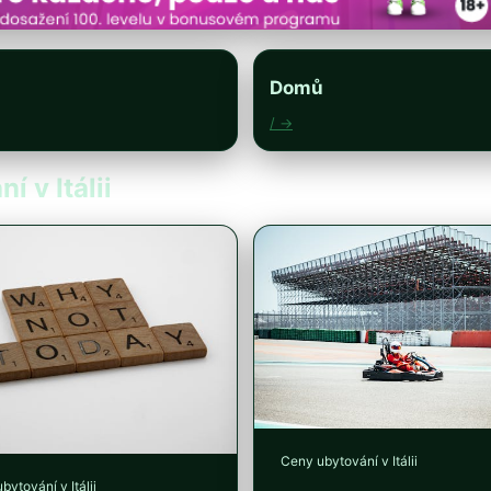
Domů
/ →
í v Itálii
Ceny ubytování v Itálii
bytování v Itálii