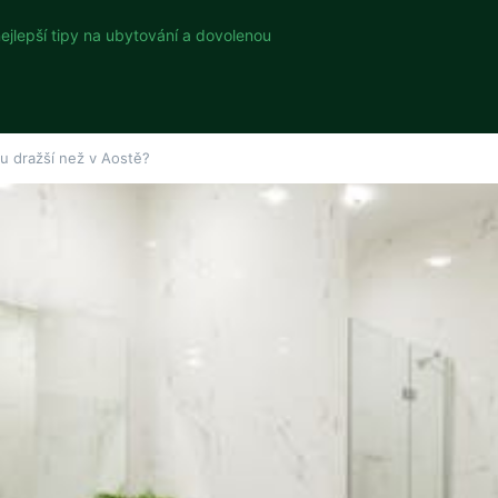
nejlepší tipy na ubytování a dovolenou
u dražší než v Aostě?