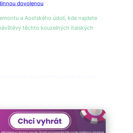
dinnou dovolenou
.
Piemontu a Aostského údolí, kde najdete
návštěvy těchto kouzelných italských
přináší praktické tipy a porovnání ubytování pro různé