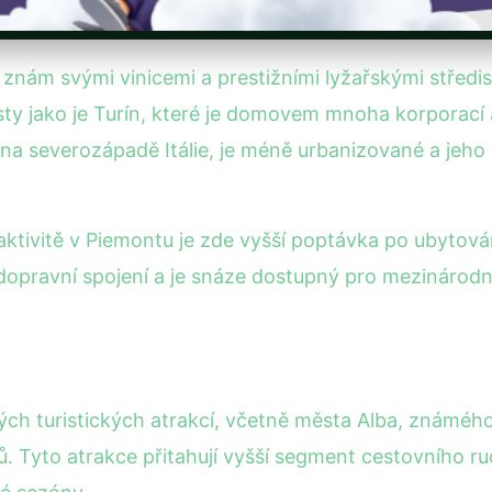
 znám svými vinicemi a prestižními lyžařskými střed
 jako je Turín, které je domovem mnoha korporací a
 na severozápadě Itálie, je méně urbanizované a jeho 
ktivitě v Piemontu je zde vyšší poptávka po ubytová
 dopravní spojení a je snáze dostupný pro mezinárodní
 turistických atrakcí, včetně města Alba, známého 
tů. Tyto atrakce přitahují vyšší segment cestovního 