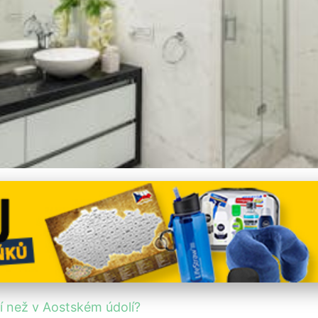
 v Piemontu dražší než v
í než v Aostském údolí?