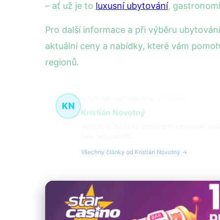
– ať už je to
luxusní ubytování
, gastronom
Pro další informace a při výběru ubytová
aktuální ceny a nabídky, které vám pomoh
regionů.
ubytování, cestování, Itálie
220 článků
KN
Kristián Novotný
Kristián je zkušený cestovatel a milovník ital
typy cestovatelů.
Všechny články od Kristián Novotný →