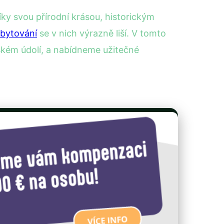
níky svou přírodní krásou, historickým
bytování
se v nich výrazně liší. V tomto
ském údolí, a nabídneme užitečné