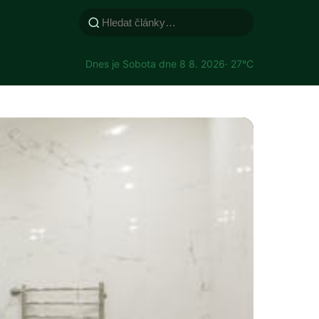
Dnes je Sobota dne 8 8. 2026
· 27°C