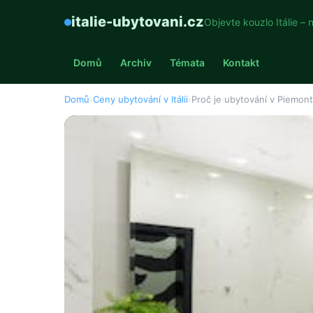
italie-ubytovani.cz
Objevte kouzlo Itálie – 
Domů
Archiv
Témata
Kontakt
Domů
›
Ceny ubytování v Itálii
›
Proč je ubytování v Piemont