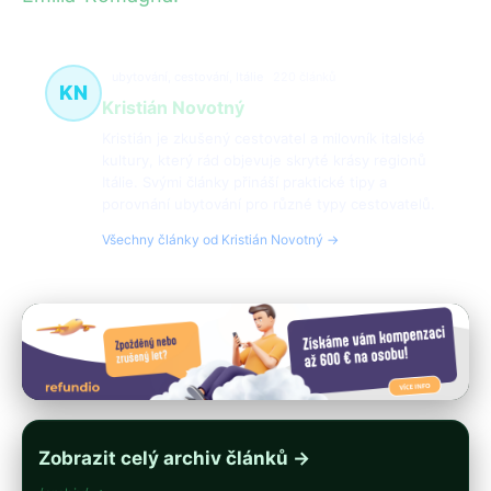
ubytování, cestování, Itálie
220 článků
KN
Kristián Novotný
Kristián je zkušený cestovatel a milovník italské
kultury, který rád objevuje skryté krásy regionů
Itálie. Svými články přináší praktické tipy a
porovnání ubytování pro různé typy cestovatelů.
Všechny články od Kristián Novotný →
Zobrazit celý archiv článků →