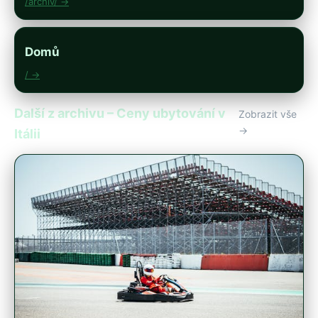
/archiv/ →
Domů
/ →
Další z archivu – Ceny ubytování v
Zobrazit vše
→
Itálii