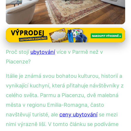
Ceny ubytování v Itálii
Proč je ubytování v Parmě
Proč stojí
ubytování
více v Parmě než v
dražší než v Piacenze?
Piacenze?
11. 12. 2025
· 4 min čtení · Autor: Kristián Novotný
Itálie je známá svou bohatou kulturou, historií a
vynikající kuchyní, která přitahuje návštěvníky z
celého světa. Parmu a Piacenzu, dvě malebná
města v regionu Emilia-Romagna, často
navštěvují turisté, ale
ceny ubytování
se mezi
nimi výrazně liší. V tomto článku se podíváme