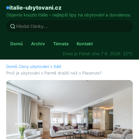
italie-ubytovani.cz
Objevte kouzlo Itálie – nejlepší tipy na ubytování a dovolenou
Domů
Archiv
Témata
Kontakt
Dnes je Pátek dne 7 8. 2026
· 22°C
Domů
›
Ceny ubytování v Itálii
›
Proč je ubytování v Parmě dražší než v Piacenze?