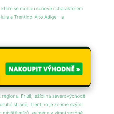
ní, které se mohou cenově i charakterem
ulia a Trentino-Alto Adige – a
 regionu. Friuli, ležící na severovýchodě
 druhé straně, Trentino je známé svými
typ návštěvníků, zejména v zimní sezóně.