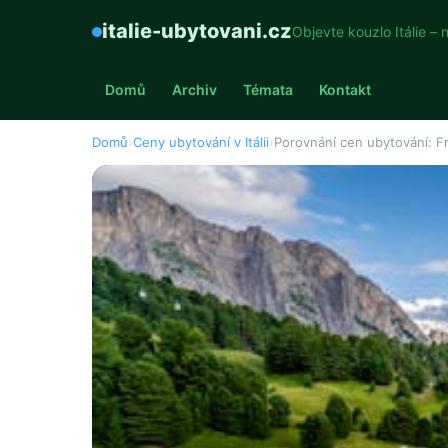
italie-ubytovani.cz
Objevte kouzlo Itálie – 
Domů
Archiv
Témata
Kontakt
Domů
›
Ceny ubytování v Itálii
›
Porovnání cen ubytování: Friu