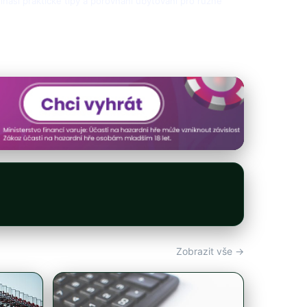
přináší praktické tipy a porovnání ubytování pro různé
Zobrazit vše →