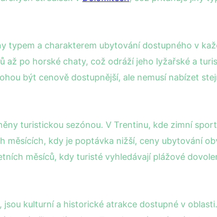
ny typem a charakterem ubytování dostupného v každé
až po horské chaty, což odráží jeho lyžařské a turist
mohou být cenově dostupnější, ale nemusí nabízet st
ěny turistickou sezónou. V Trentinu, kde zimní spor
ěsících, kdy je poptávka nižší, ceny ubytování obvykle
ích měsíců, kdy turisté vyhledávají plážové dovole
jsou kulturní a historické atrakce dostupné v oblasti.