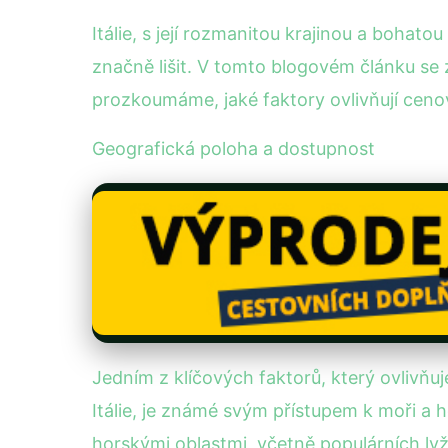
Itálie, s její rozmanitou krajinou a boha
značně lišit. V tomto blogovém článku se z
prozkoumáme, jaké faktory ovlivňují cenov
Geografická poloha a dostupnost
Jedním z klíčových faktorů, který ovlivňu
Itálie, je známé svým přístupem k moři a 
horskými oblastmi, včetně populárních ly