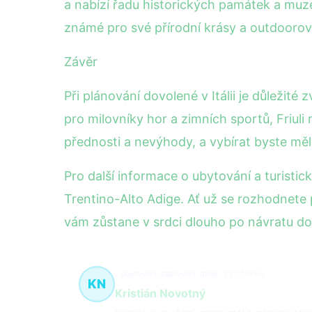
a nabízí řadu historických památek a muzeí,
známé pro své přírodní krásy a outdoorové
Závěr
Při plánování dovolené v Itálii je důležit
pro milovníky hor a zimních sportů, Friul
přednosti a nevýhody, a vybírat byste měl
Pro další informace o ubytování a turistick
Trentino-Alto Adige. Ať už se rozhodnete 
vám zůstane v srdci dlouho po návratu d
ubytování, cestování, Itálie
220 článků
KN
Kristián Novotný