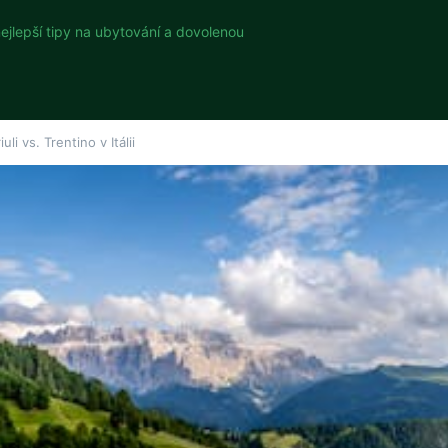
nejlepší tipy na ubytování a dovolenou
li vs. Trentino v Itálii