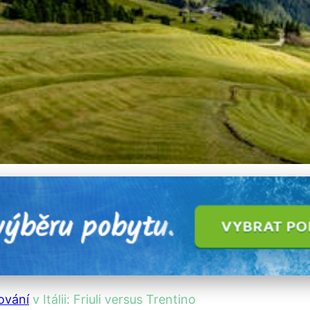
vání: Friuli vs. Trentino 
ování
v Itálii: Friuli versus Trentino