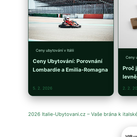
Ceny ubytování v Itálii
Ceny u
Ceny Ubytování: Porovnání
Proč 
Lombardie a Emilia-Romagna
levně
5. 2. 2026
2. 2. 2
2026 Italie-Ubytovani.cz – Vaše brána k itals
VIP u