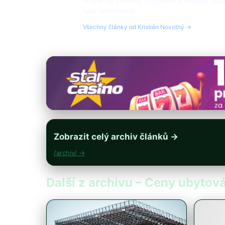
Kristián je zkušený cestovatel a milovník ital
typy cestovatelů.
Všechny články od Kristián Novotný →
Zobrazit celý archiv článků →
/archiv/ →
Další z archivu – Ceny ubytován