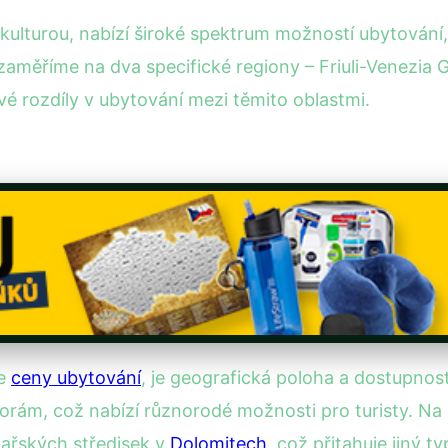
tou kulturou, nabízí široké spektrum možností ubytová
aměříme na dva specifické regiony – Friuli-Venezia Gi
é rozdíly v ubytování mezi těmito oblastmi.
je
ceny ubytování
, je geografická poloha a dostupnost
horám, což nabízí různorodé možnosti pro turisty. Na
žařských středisek v
Dolomitech
, což přitahuje jiný 