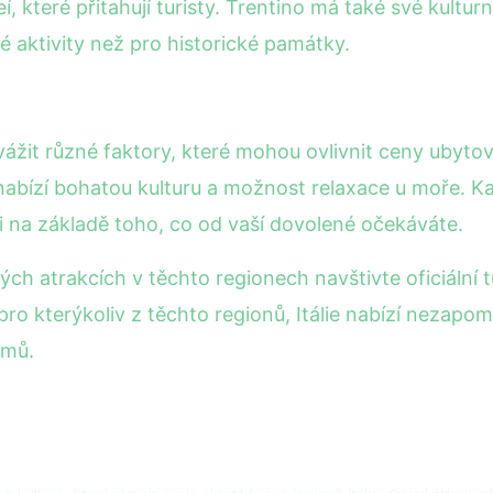
 které přitahují turisty. Trentino má také své kulturn
 aktivity než pro historické památky.
é zvážit různé faktory, které mohou ovlivnit ceny ubyt
i nabízí bohatou kulturu a možnost relaxace u moře. 
i na základě toho, co od vaší dovolené očekáváte.
ých atrakcích v těchto regionech navštivte oficiální tu
pro kterýkoliv z těchto regionů, Itálie nabízí nezapo
omů.