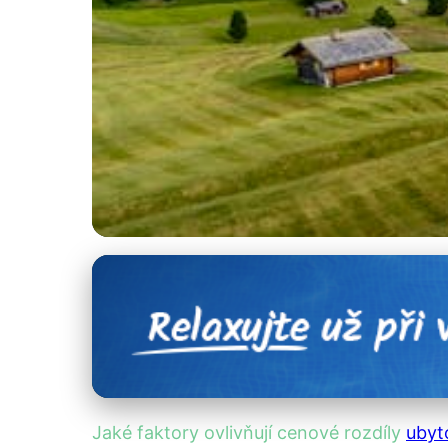
Ceny ubytování v Itálii
Porovnání cen ubyto
28. 9. 2025
· 4 min čtení · Autor: Kristián Novotný
Jaké faktory ovlivňují cenové rozdíly
ubyt