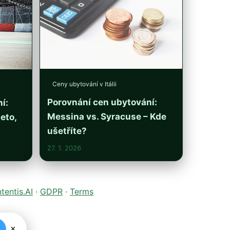
Ceny ubytování v Itálii
Porovnání cen ubytování:
í:
Messina vs. Syracuse – Kde
eto,
ušetříte?
27. 1. 2026
entis.AI
·
GDPR
·
Terms
×