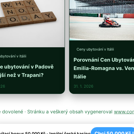
Ceny ubytování v Itálii
bytování v Itálii
Porovnání Cen Ubytován
je ubytování v Padově
Emilia-Romagna vs. Ven
jší než v Trapani?
Itálie
026
31. 1. 2026
ké dovolené · Stránku a veškerý obsah vygeneroval
www.cont
Chci 50.000 Kč !
vítací bonus 50.000 Kč - legální české kasíno