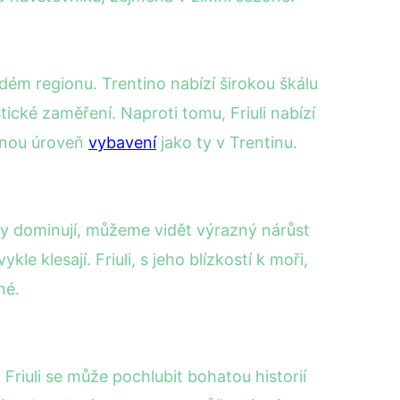
m regionu. Trentino nabízí širokou škálu
ické zaměření. Naproti tomu, Friuli nabízí
ejnou úroveň
vybavení
jako ty v Trentinu.
ty dominují, můžeme vidět výrazný nárůst
 klesají. Friuli, s jeho blízkostí k moři,
né.
 Friuli se může pochlubit bohatou historií