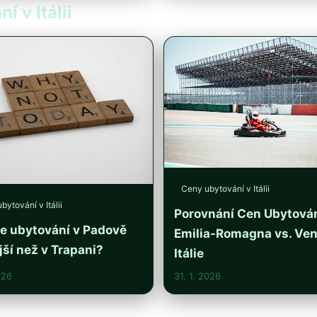
í v Itálii
Ceny ubytování v Itálii
bytování v Itálii
Porovnání Cen Ubytován
je ubytování v Padově
Emilia-Romagna vs. Ven
jší než v Trapani?
Itálie
026
31. 1. 2026