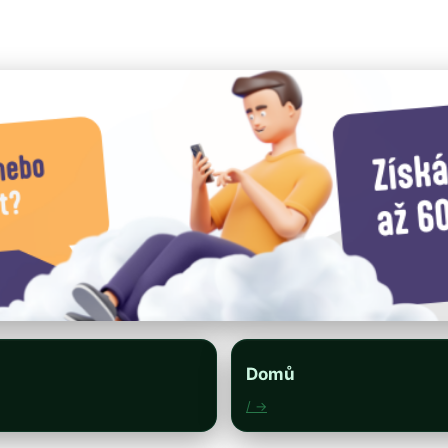
Domů
/ →