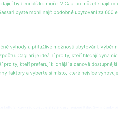
ledající bydlení blízko moře. V Cagliari můžete najít m
assari byste mohli najít podobné ubytování za 600 e
inečné výhody a přitažlivé možnosti ubytování. Výběr 
počtu. Cagliari je ideální pro ty, kteří hledají dyna
í pro ty, kteří preferují klidnější a cenově dostupně
y faktory a vyberte si místo, které nejvíce vyhovuj
ské kultury, který rád objevuje skryté krásy regionů Itálie. Svými články 