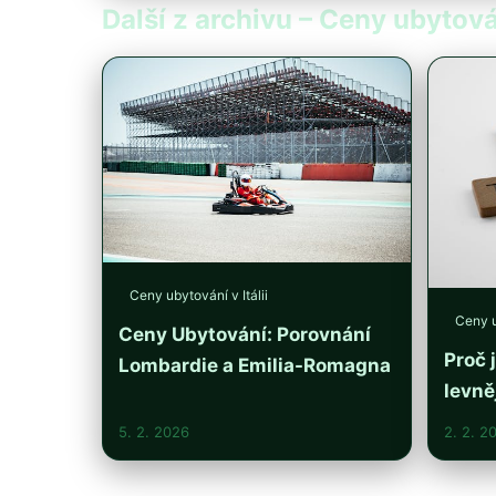
Další z archivu – Ceny ubytován
Ceny ubytování v Itálii
Ceny u
Ceny Ubytování: Porovnání
Proč 
Lombardie a Emilia-Romagna
levně
5. 2. 2026
2. 2. 2