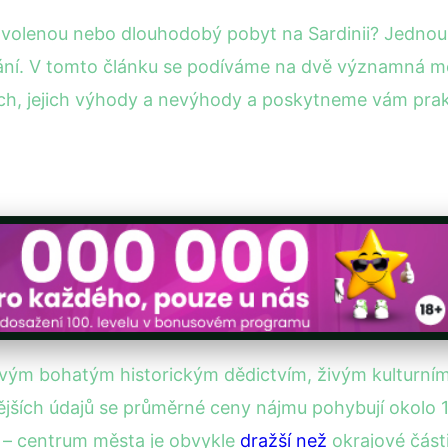
 dovolenou nebo dlouhodobý pobyt na Sardinii? Jednou z
. V tomto článku se podíváme na dvě významná města
h, jejich výhody a nevýhody a poskytneme vám prak
 svým bohatým historickým dědictvím, živým kulturním
jších údajů se průměrné ceny nájmu pohybují okolo 1
tě – centrum města je obvykle
dražší než
okrajové části