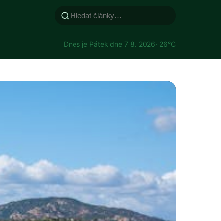
Dnes je Pátek dne 7 8. 2026
· 26°C