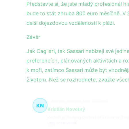
Představte si, že jste mladý profesionál h
bude to stát zhruba 800 euro měsíčně. V S
delší dojezdovou vzdáleností k pláži.
Závěr
Jak Cagliari, tak Sassari nabízejí své jed
preferencích, plánovaných aktivitách a roz
k moři, zatímco Sassari může být vhodnějš
životem. Než se rozhodnete, zvažte všechn
ubytování, cestování, Itálie
220 článků
KN
Kristián Novotný
Kristián je zkušený cestovatel a milovník ital
typy cestovatelů.