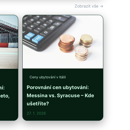
Zobrazit vše →
Ceny ubytování v Itálii
Porovnání cen ubytování:
í:
Messina vs. Syracuse – Kde
eto,
ušetříte?
27. 1. 2026