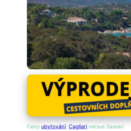
Ceny ubytování v Itálii
Porovnání cen ubyt
18. 12. 2025
· 4 min čtení · Autor: Kristián Novotný
Ceny
ubytování
:
Cagliari
versus Sassari