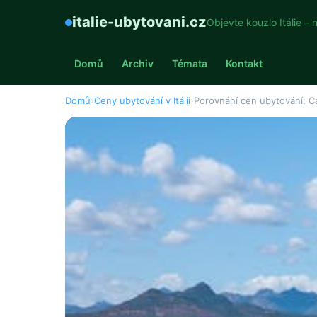
italie-ubytovani.cz
Objevte kouzlo Itálie – 
Domů
Archiv
Témata
Kontakt
Domů
›
Ceny ubytování v Itálii
›
Porovnání cen ubytování: Cag