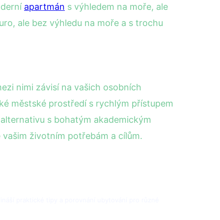
oderní
apartmán
s výhledem na moře, ale
uro, ale bez výhledu na moře a s trochu
mezi nimi závisí na vašich osobních
mické městské prostředí s rychlým přístupem
jší alternativu s bohatým akademickým
e vašim životním potřebám a cílům.
přináší praktické tipy a porovnání ubytování pro různé