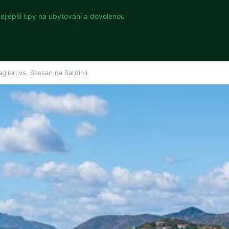
nejlepší tipy na ubytování a dovolenou
liari vs. Sassari na Sardinii