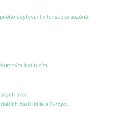
pného ubytování v turistické sezóně.
ýzkumným institucím.
ských akcí.
lších částí Itálie a Evropy.