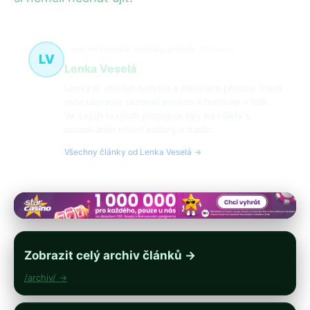
sezónní turistika, festivaly, příroda
73 článků
LV
Lenka Veselá
Lenka je vášnivá turistka a milovnice přírody, která
ráda objevuje sezónní atrakce a festivaly v Itálii.
Ve svých textech propojuje tipy na výlety s
poznáváním místní kultury a tradic.
Všechny články od Lenka Veselá →
Zobrazit celý archiv článků →
/archiv/ →