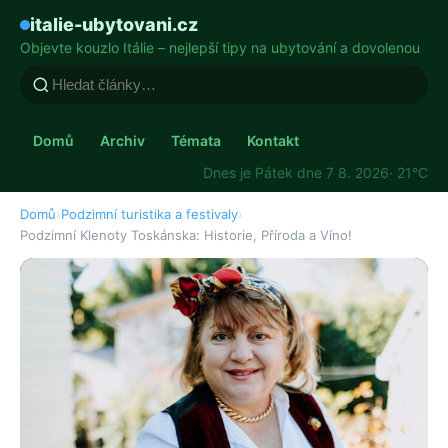
italie-ubytovani.cz
Objevte kouzlo Itálie – nejlepší tipy na ubytování a dovolenou
Domů
Archiv
Témata
Kontakt
Dnes je Pátek dne 7 8. 2026
· 21°C
Domů
›
Podzimní turistika a festivaly
›
Podzimní Klenoty Toskánska: Historie, Příroda a Víno!