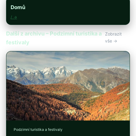
Domů
/ →
Další z archivu – Podzimní turistika a
Zobrazit
vše →
festivaly
Podzimní turistika a festivaly