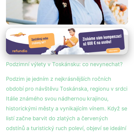
Podzimní turistika a festivaly
Podzimní Klenoty Toskánska:
Historie, Příroda a Víno!
Podzimní výlety v Toskánsku: co nevynechat?
22. 12. 2025
· 4 min čtení · Autor: Lenka Veselá
Podzim je jedním z nejkrásnějších ročních
období pro návštěvu Toskánska, regionu v srdci
Itálie známého svou nádhernou krajinou,
historickými městy a vynikajícím vínem. Když se
listí začne barvit do zlatých a červených
odstínů a turistický ruch poleví, objeví se ideální