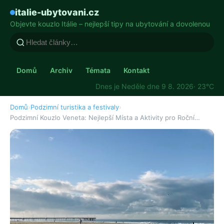
italie-ubytovani.cz
Objevte kouzlo Itálie – nejlepší tipy na ubytování a dovolenou
Domů
Archiv
Témata
Kontakt
Dnes je Neděle dne 9 8. 2026
· 23°C
Domů
›
Podzimní turistika a festivaly
›
Podzimní Kouzlo Veneta: Nejlepší Místa a Aktivity pro Roční…