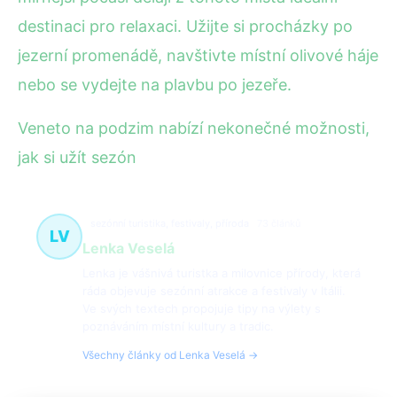
destinaci pro relaxaci. Užijte si procházky po
jezerní promenádě, navštivte místní olivové háje
nebo se vydejte na plavbu po jezeře.
Veneto na podzim nabízí nekonečné možnosti,
jak si užít sezón
sezónní turistika, festivaly, příroda
73 článků
LV
Lenka Veselá
Lenka je vášnivá turistka a milovnice přírody, která
ráda objevuje sezónní atrakce a festivaly v Itálii.
Ve svých textech propojuje tipy na výlety s
poznáváním místní kultury a tradic.
Všechny články od Lenka Veselá →