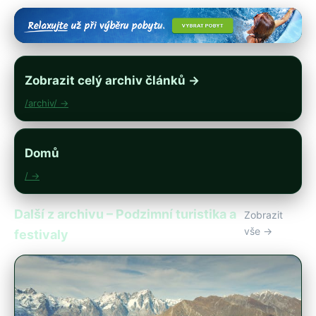
Zobrazit celý archiv článků →
/archiv/ →
Domů
/ →
Další z archivu – Podzimní turistika a
Zobrazit
vše →
festivaly