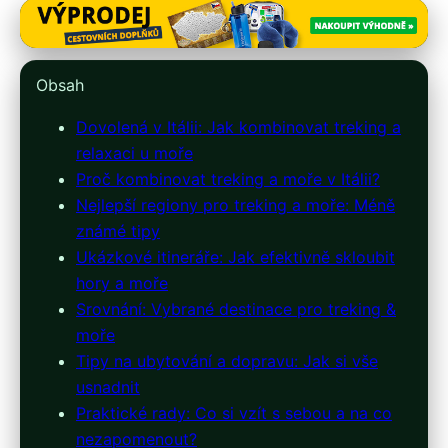
italie-ubytovani.cz
Hory a moře v Itálii: Ideální
Obsah
dovolená pro aktivní odpočinek
Dovolená v Itálii: Jak kombinovat treking a
17. 5. 2026
· 9 min čtení · Autor: Lenka Veselá
relaxaci u moře
Proč kombinovat treking a moře v Itálii?
Nejlepší regiony pro treking a moře: Méně
známé tipy
Ukázkové itineráře: Jak efektivně skloubit
hory a moře
Srovnání: Vybrané destinace pro treking &
moře
Tipy na ubytování a dopravu: Jak si vše
usnadnit
Praktické rady: Co si vzít s sebou a na co
nezapomenout?