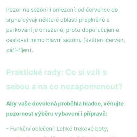
Pozor na sezónní omezení: od července do
srpna bývají některé oblasti přeplněné a
parkování je omezené, proto doporučujeme
cestovat mimo hlavní sezónu (květen–červen,
září–říjen).
Praktické rady: Co si vzít s
sebou a na co nezapomenout?
Aby vaše dovolená proběhla hladce, věnujte
pozornost výběru vybavení i přípravě:
- Funkční oblečení: Lehké trekové boty,