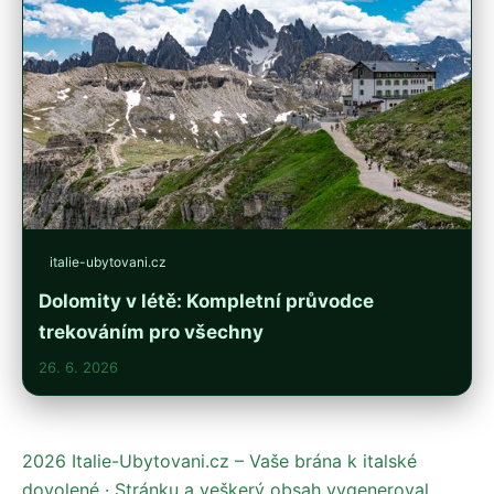
italie-ubytovani.cz
Dolomity v létě: Kompletní průvodce
trekováním pro všechny
26. 6. 2026
2026 Italie-Ubytovani.cz – Vaše brána k italské
dovolené · Stránku a veškerý obsah vygeneroval