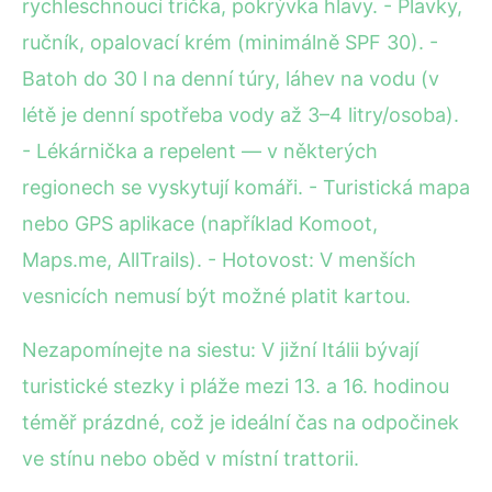
rychleschnoucí trička, pokrývka hlavy. - Plavky,
ručník, opalovací krém (minimálně SPF 30). -
Batoh do 30 l na denní túry, láhev na vodu (v
létě je denní spotřeba vody až 3–4 litry/osoba).
- Lékárnička a repelent — v některých
regionech se vyskytují komáři. - Turistická mapa
nebo GPS aplikace (například Komoot,
Maps.me, AllTrails). - Hotovost: V menších
vesnicích nemusí být možné platit kartou.
Nezapomínejte na siestu: V jižní Itálii bývají
turistické stezky i pláže mezi 13. a 16. hodinou
téměř prázdné, což je ideální čas na odpočinek
ve stínu nebo oběd v místní trattorii.