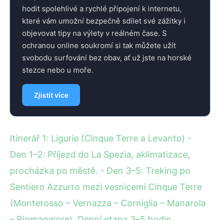
hodit spolehlivé a rychlé připojení k internetu,
které vám umožní bezpečně sdílet své zážitky i
objevovat tipy na výlety v reálném čase. S
ochranou online soukromí si tak můžete užít
svobodu surfování bez obav, ať už jste na horské
stezce nebo u moře.
Zjistit více
Itinerář 1: Ligurie (Cinque Terre a Levanto) -
Den 1–2: Příjezd do La Spezia, aklimatizace,
procházka po městě. - Den 3–5: Treking po
Sentiero Azzurro mezi vesnicemi Cinque Terre
(Monterosso – Vernazza – Corniglia – Manarola
– Riomaggiore). Denní etapa 3–5 hodin,