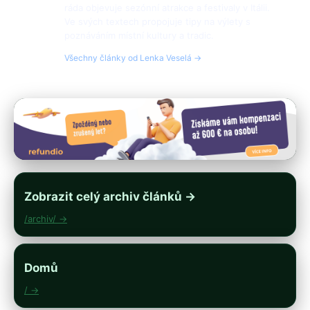
ráda objevuje sezónní atrakce a festivaly v Itálii.
Ve svých textech propojuje tipy na výlety s
poznáváním místní kultury a tradic.
Všechny články od Lenka Veselá →
Zobrazit celý archiv článků →
/archiv/ →
Domů
/ →