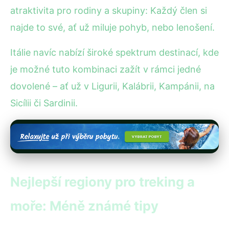
atraktivita pro rodiny a skupiny: Každý člen si
najde to své, ať už miluje pohyb, nebo lenošení.
Itálie navíc nabízí široké spektrum destinací, kde
je možné tuto kombinaci zažít v rámci jedné
dovolené – ať už v Ligurii, Kalábrii, Kampánii, na
Sicílii či Sardinii.
Nejlepší regiony pro treking a
moře: Méně známé tipy