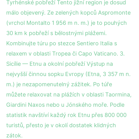
Tyrhénské pobřeží Tento jižní region je dosud
málo objevený. Ze zelených kopců Aspromonte
(vrchol Montalto 1 956 m n. m.) je to pouhých
30 km k pobřeží s bělostnými plážemi.
Kombinujte túru po stezce Sentiero Italia s
relaxem v oblasti Tropea či Capo Vaticano. 3.
Sicílie — Etnu a okolní pobřeží Výstup na
nejvyšší činnou sopku Evropy (Etna, 3 357 m n.
m.) je nezapomenutelný zážitek. Po túře
můžete relaxovat na plážích v oblasti Taormina,
Giardini Naxos nebo u Jónského moře. Podle
statistik navštíví každý rok Etnu přes 800 000
turistů, přesto je v okolí dostatek klidných
zátok.