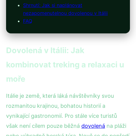
Shrnutí: Jak si naplánovat
nezapomenutelnou dovolenou v Itálii
FAQ
Dovolená v Itálii: Jak
kombinovat treking a relaxaci u
moře
Itálie je země, která láká návštěvníky svou
rozmanitou krajinou, bohatou historií a
vynikající gastronomií. Pro stále více turistů
však není cílem pouze běžná
dovolená
na pláži
nebo výhradně horská túra. Nově se do popředí