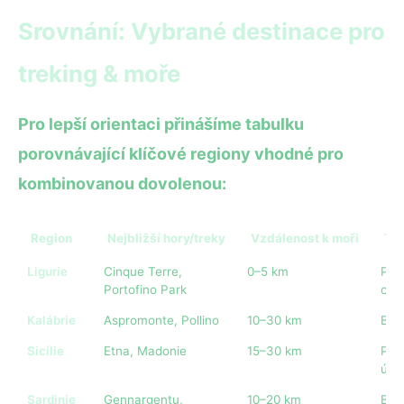
Srovnání: Vybrané destinace pro
treking & moře
Pro lepší orientaci přinášíme tabulku
porovnávající klíčové regiony vhodné pro
kombinovanou dovolenou:
Region
Nejbližší hory/treky
Vzdálenost k moři
Typ
Ligurie
Cinque Terre,
0–5 km
Píse
Portofino Park
obl
Kalábrie
Aspromonte, Pollino
10–30 km
Bílý
Sicílie
Etna, Madonie
15–30 km
Píse
úte
Sardinie
Gennargentu,
10–20 km
Bílý