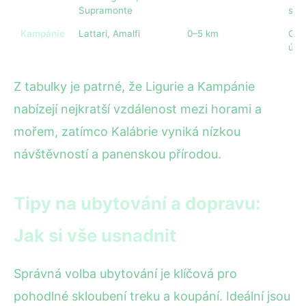
Supramonte
skál
Kampánie
Lattari, Amalfi
0–5 km
Obl
úte
Z tabulky je patrné, že Ligurie a Kampánie
nabízejí nejkratší vzdálenost mezi horami a
mořem, zatímco Kalábrie vyniká nízkou
návštěvností a panenskou přírodou.
Tipy na ubytování a dopravu:
Jak si vše usnadnit
Správná volba ubytování je klíčová pro
pohodlné skloubení treku a koupání. Ideální jsou