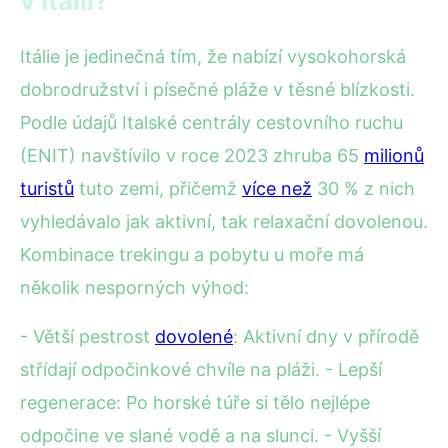
v Itálii?
Itálie je jedinečná tím, že nabízí vysokohorská
dobrodružství i písečné pláže v těsné blízkosti.
Podle údajů Italské centrály cestovního ruchu
(ENIT) navštívilo v roce 2023 zhruba 65
milionů
turistů
tuto zemi, přičemž
více než
30 % z nich
vyhledávalo jak aktivní, tak relaxační dovolenou.
Kombinace trekingu a pobytu u moře má
několik nesporných výhod:
- Větší pestrost
dovolené
: Aktivní dny v přírodě
střídají odpočinkové chvíle na pláži. - Lepší
regenerace: Po horské túře si tělo nejlépe
odpočine ve slané vodě a na slunci. - Vyšší