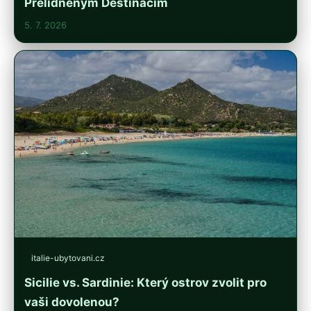
Přelidněným Destinacím
5. 7. 2026
italie-ubytovani.cz
Sicilie vs. Sardinie: Který ostrov zvolit pro
vaši dovolenou?