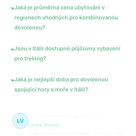
Jaká je průměrná cena ubytování v
▸
regionech vhodných pro kombinovanou
dovolenou?
Jsou v Itálii dostupné půjčovny vybavení
▸
pro treking?
Jaká je nejlepší doba pro dovolenou
▸
spojující hory a moře v Itálii?
sezónní turistika, festivaly, příroda
73 článků
LV
Lenka Veselá
Lenka je vášnivá turistka a milovnice přírody, která