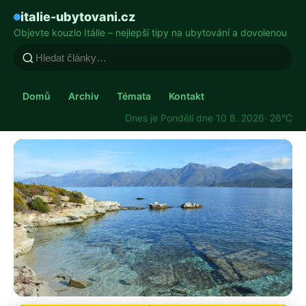
italie-ubytovani.cz
Objevte kouzlo Itálie – nejlepší tipy na ubytování a dovolenou
Domů
Archiv
Témata
Kontakt
Dnes je Pondělí dne 10 8. 2026
· 26°C