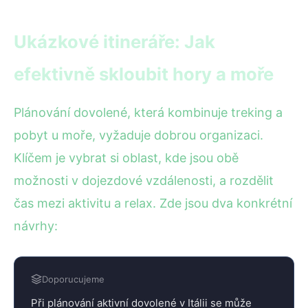
Ukázkové itineráře: Jak
efektivně skloubit hory a moře
Plánování dovolené, která kombinuje treking a
pobyt u moře, vyžaduje dobrou organizaci.
Klíčem je vybrat si oblast, kde jsou obě
možnosti v dojezdové vzdálenosti, a rozdělit
čas mezi aktivitu a relax. Zde jsou dva konkrétní
návrhy:
Doporucujeme
Při plánování aktivní dovolené v Itálii se může