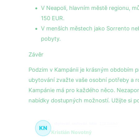
V Neapoli, hlavním městě regionu, mů
150 EUR.
V menších městech jako Sorrento nebo
pobyty.
Závěr
Podzim v Kampánii je krásným obdobím pro
ubytování zvažte vaše osobní potřeby a ro
Kampánie má pro každého něco. Nezapomeňt
nabídky dostupných možností. Užijte si 
ubytování, cestování, Itálie
220 článků
KN
Kristián Novotný