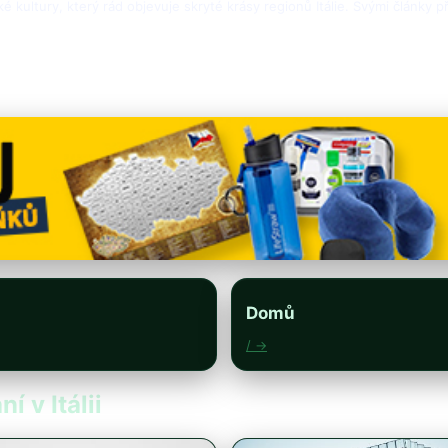
ské kultury, který rád objevuje skryté krásy regionů Itálie. Svými články 
Domů
/ →
í v Itálii