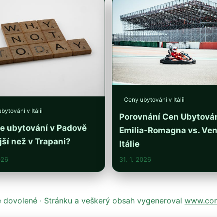
Ceny ubytování v Itálii
bytování v Itálii
Porovnání Cen Ubytován
je ubytování v Padově
Emilia-Romagna vs. Ven
jší než v Trapani?
Itálie
026
31. 1. 2026
ké dovolené · Stránku a veškerý obsah vygeneroval
www.cont