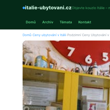
italie-ubytovani.cz
Objevte kouzlo Itálie – 
Domů
Archiv
Témata
Kontakt
Domů
›
Ceny ubytování v Itálii
›
Podzimní Ceny Ubytování v