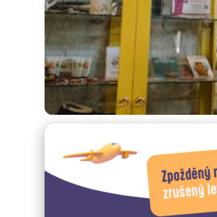
Ceny ubytování v Itálii
Podzimní Ceny Ub
Rozpočet
19. 12. 2025
· 4 min čtení · Autor: Kristián Novotný