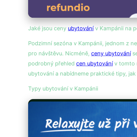
Jaké jsou ceny
ubytování
v Kampánii na 
Podzimní sezóna v Kampánii, jednom z nejm
pro návštěvu. Nicméně,
ceny ubytování
se
podrobný přehled
cen ubytování
v tomto 
ubytování a nabídneme praktické tipy, jak 
Typy ubytování v Kampánii