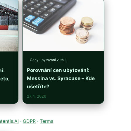
Ceny ubytování v Itálii
Porovnání cen ubytování:
í:
Messina vs. Syracuse – Kde
eto,
ušetříte?
27. 1. 2026
entis.AI
·
GDPR
·
Terms