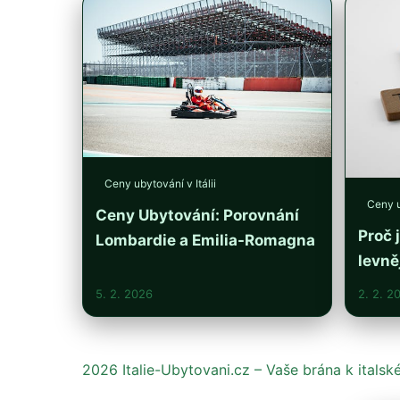
Ceny ubytování v Itálii
Ceny u
Ceny Ubytování: Porovnání
Proč 
Lombardie a Emilia-Romagna
levně
5. 2. 2026
2. 2. 2
2026 Italie-Ubytovani.cz – Vaše brána k itals