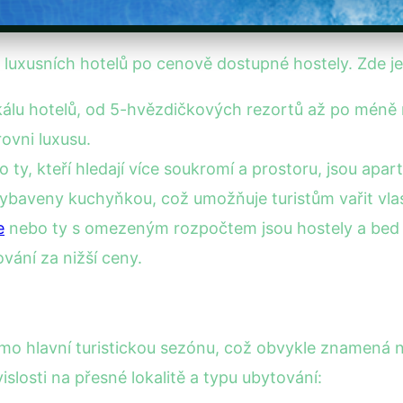
 luxusních hotelů po cenově dostupné hostely. Zde je
škálu hotelů, od 5-hvězdičkových rezortů až po méně
rovni luxusu.
ty, kteří hledají více soukromí a prostoru, jsou apa
ybaveny kuchyňkou, což umožňuje turistům vařit vlast
e
nebo ty s omezeným rozpočtem jsou hostely a bed a
vání za nižší ceny.
imo hlavní turistickou sezónu, což obvykle znamená ni
islosti na přesné lokalitě a typu ubytování: