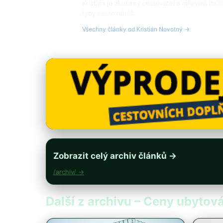
Kristián je zkušený cestovatel a milovník ital
typy cestovatelů.
Všechny články od Kristián Novotný →
Zobrazit celý archiv článků →
/archiv/ →
Další z archivu – Ceny ubytován