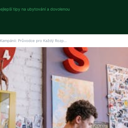
nejlepší tipy na ubytování a dovolenou
 Kampánii: Průvodce pro Každý Rozp…