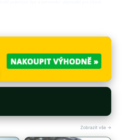
přináší praktické tipy a porovnání ubytování pro různé
Zobrazit vše →