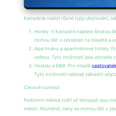
Kampánie nabízí různé typy ubytování, od
Hotely: V Kampánii najdete širokou 
mohou lišit v závislosti na lokalitě a ú
Apartmány a apartmánové hotely: Pro 
volbou. Tyto možnosti jsou obvykle v
Hostely a B&B: Pro mladší
cestovatel
Tyto možnosti nabízejí základní ubyto
Cenové rozmezí
Podzimní měsíce (září až listopad) jsou m
měsíci. Nicméně, ceny se mohou lišit v záv