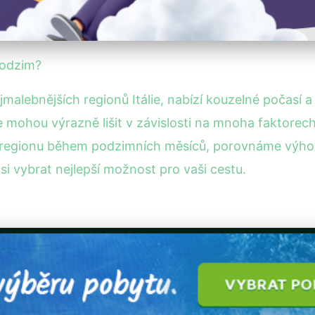
podzim?
alebnějších regionů Itálie, nabízí kouzelné počasí a 
 mohou výrazně lišit v závislosti na mnoha faktore
regionu během podzimních měsíců, porovnáme výho
si vybrat nejlepší možnost pro vaši cestu.