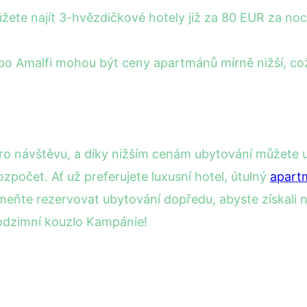
žete najít 3-hvězdičkové hotely již za 80 EUR za no
 Amalfi mohou být ceny apartmánů mírně nižší, což č
 návštěvu, a díky nižším cenám ubytování můžete uše
zpočet. Ať už preferujete luxusní hotel, útulný
apart
e rezervovat ubytování dopředu, abyste získali nejl
podzimní kouzlo Kampánie!