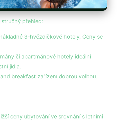
 stručný přehled:
 nákladné 3-hvězdičkové hotely. Ceny se
rtmány či apartmánové hotely ideální
ní jídla.
nd breakfast zařízení dobrou volbou.
žší ceny ubytování ve srovnání s letními