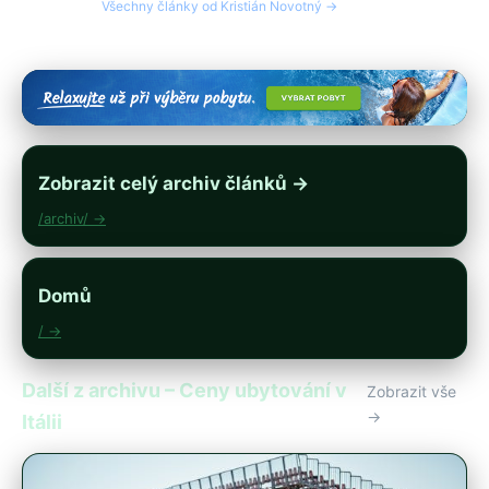
Všechny články od Kristián Novotný →
Zobrazit celý archiv článků →
/archiv/ →
Domů
/ →
Další z archivu – Ceny ubytování v
Zobrazit vše
→
Itálii