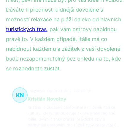
Dáváte-li přednost klidnější dovolené s
možností relaxace na pláži daleko od hlavních
turistických tras
, pak vám ostrovy nabídnou
právě to. V každém případě, Itálie má co
nabídnout každému a zážitek z vaší dovolené
bude nezapomenutelný bez ohledu na to, kde
se rozhodnete zůstat.
ubytování, cestování, Itálie
220 článků
KN
Kristián Novotný
Kristián je zkušený cestovatel a milovník italské
kultury, který rád objevuje skryté krásy regionů
Itálie. Svými články přináší praktické tipy a
porovnání ubytování pro různé typy cestovatelů.