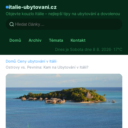
italie-ubytovani.cz
Objevte kouzlo Itálie – nejlepší tipy na ubytování a dovolenou
Domů
Archiv
Témata
Kontakt
Dnes je Sobota dne 8 8. 2026
· 17°C
Domů
›
Ceny ubytování v Itálii
›
Ostrovy vs. Pevnina: Kam na Ubytování v Itálii?