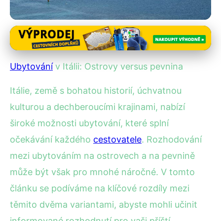
Ceny ubytování v Itálii
Ostrovy vs. Pevnina: Kam na
Ubytování
v Itálii: Ostrovy versus pevnina
Ubytování v Itálii?
Itálie, země s bohatou historií, úchvatnou
28. 7. 2025
· 4 min čtení · Autor: Kristián Novotný
kulturou a dechberoucími krajinami, nabízí
široké možnosti ubytování, které splní
očekávání každého
cestovatele
. Rozhodování
mezi ubytováním na ostrovech a na pevnině
může být však pro mnohé náročné. V tomto
článku se podíváme na klíčové rozdíly mezi
těmito dvěma variantami, abyste mohli učinit
informované rozhodnutí pro vaši příští