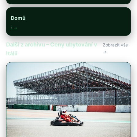
Domů
/ →
Další z archivu – Ceny ubytování v
Zobrazit vše
→
Itálii