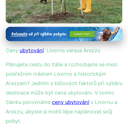
Ceny ubytování v Itálii
Ceny ubytování v Livornu a
Ceny
ubytování
: Livorno versus Arezzo
Arezzu: Kde ušetříte více?
Plánujete cestu do Itálie a rozhodujete se mezi
22. 12. 2025
· 4 min čtení · Autor: Kristián Novotný
pobřežním městem Livorno a historickým
Arezzem? Jedním z klíčových faktorů při výběru
destinace může být cena ubytování. V tomto
článku porovnáme
ceny ubytování
v Livornu a
Arezzu, abyste si mohli lépe naplánovat svůj
pobyt.