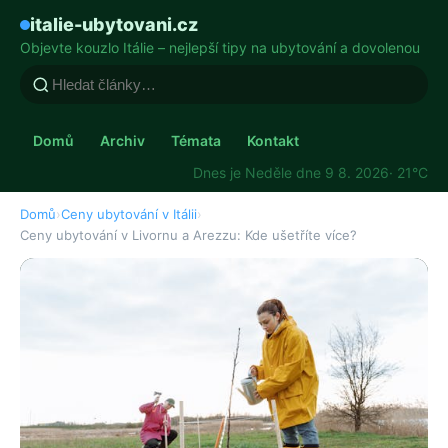
italie-ubytovani.cz
Objevte kouzlo Itálie – nejlepší tipy na ubytování a dovolenou
Domů
Archiv
Témata
Kontakt
Dnes je Neděle dne 9 8. 2026
· 21°C
Domů
›
Ceny ubytování v Itálii
›
Ceny ubytování v Livornu a Arezzu: Kde ušetříte více?