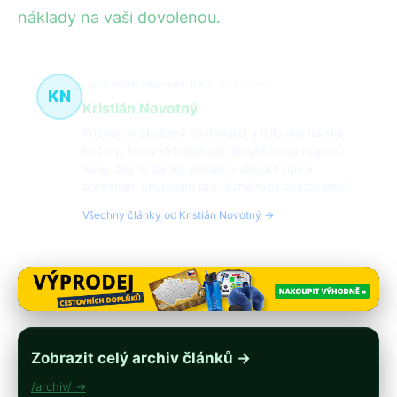
náklady na vaši dovolenou.
ubytování, cestování, Itálie
220 článků
KN
Kristián Novotný
Kristián je zkušený cestovatel a milovník italské
kultury, který rád objevuje skryté krásy regionů
Itálie. Svými články přináší praktické tipy a
porovnání ubytování pro různé typy cestovatelů.
Všechny články od Kristián Novotný →
Zobrazit celý archiv článků →
/archiv/ →