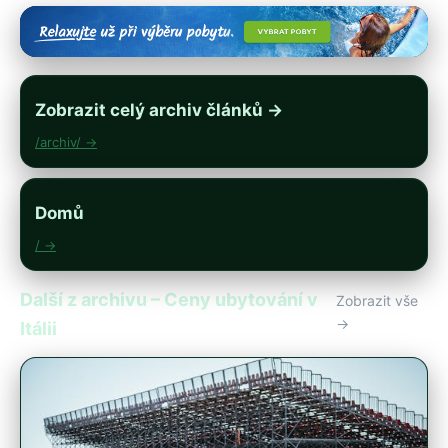
Zobrazit celý archiv článků →
/archiv/ →
Domů
/ →
Další z archivu – Ceny ubytování v
Zobrazit vše
→
Itálii