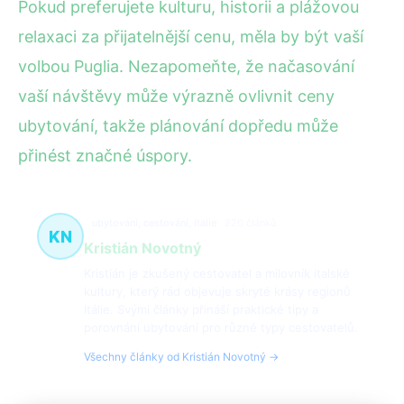
Pokud preferujete kulturu, historii a plážovou
relaxaci za přijatelnější cenu, měla by být vaší
volbou Puglia. Nezapomeňte, že načasování
vaší návštěvy může výrazně ovlivnit ceny
ubytování, takže plánování dopředu může
přinést značné úspory.
ubytování, cestování, Itálie
220 článků
KN
Kristián Novotný
Kristián je zkušený cestovatel a milovník italské
kultury, který rád objevuje skryté krásy regionů
Itálie. Svými články přináší praktické tipy a
porovnání ubytování pro různé typy cestovatelů.
Všechny články od Kristián Novotný →