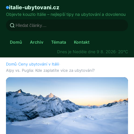
italie-ubytovani.cz
Objevte kouzlo Itálie – nejlepší tipy na ubytování a dovolenou
Domů
Archiv
Témata
Kontakt
Dnes je Neděle dne 9 8. 2026
· 20°C
Domů
›
Ceny ubytování v Itálii
›
Alpy vs. Puglia: Kde zaplatíte více za ubytování?