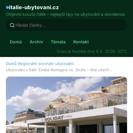
italie-ubytovani.cz
Objevte kouzlo Itálie – nejlepší tipy na ubytování a dovolenou
Domů
Archiv
Témata
Kontakt
Dnes je Neděle dne 9 8. 2026
· 32°C
Domů
›
Regionální srovnání ubytování
›
Ubytování v Itálii: Emilia-Romagna vs. Sicílie – Kde ušetří…