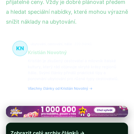
přijatelné ceny. Vždy je dobré plánovat předem
a hledat speciální nabídky, které mohou výrazně
snížit náklady na ubytování.
ubytování, cestování, Itálie
220 článků
KN
Kristián Novotný
Kristián je zkušený cestovatel a milovník italské
kultury, který rád objevuje skryté krásy regionů
Itálie. Svými články přináší praktické tipy a
porovnání ubytování pro různé typy cestovatelů.
Všechny články od Kristián Novotný →
Zobrazit celý archiv článků →