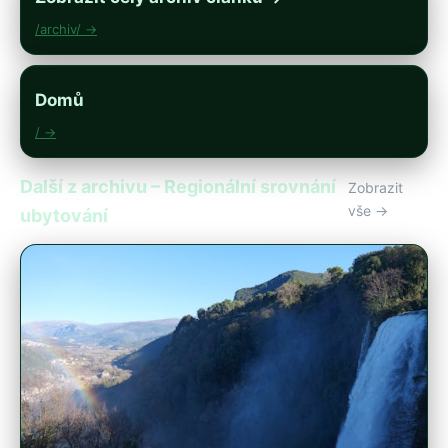
/archiv/ →
Domů
/ →
Další z archivu – Regionální srovnání
Zobrazit
vše →
ubytování