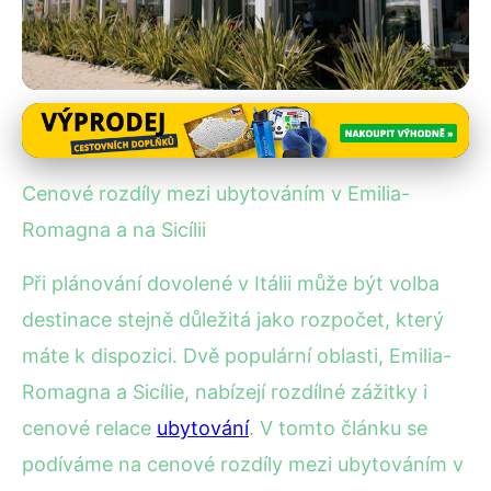
Regionální srovnání ubytování
Ubytování v Itálii: Emilia-
Cenové rozdíly mezi ubytováním v Emilia-
Romagna vs. Sicílie – Kde
Romagna a na Sicílii
ušetříte?
Při plánování dovolené v Itálii může být volba
30. 7. 2025
· 4 min čtení · Autor: Kristián Novotný
destinace stejně důležitá jako rozpočet, který
máte k dispozici. Dvě populární oblasti, Emilia-
Romagna a Sicílie, nabízejí rozdílné zážitky i
cenové relace
ubytování
. V tomto článku se
podíváme na cenové rozdíly mezi ubytováním v