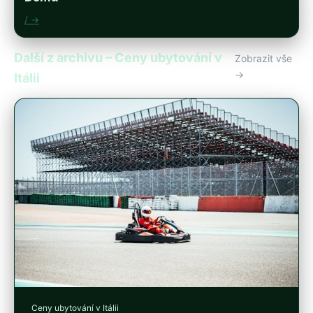
/ →
Další z archivu – Ceny ubytování v
Zobrazit vše
→
Itálii
Ceny ubytování v Itálii