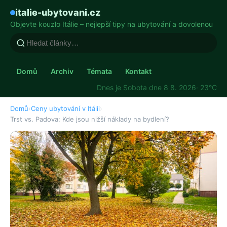
italie-ubytovani.cz
Objevte kouzlo Itálie – nejlepší tipy na ubytování a dovolenou
Domů
Archiv
Témata
Kontakt
Dnes je Sobota dne 8 8. 2026
· 23°C
Domů
›
Ceny ubytování v Itálii
›
Trst vs. Padova: Kde jsou nižší náklady na bydlení?