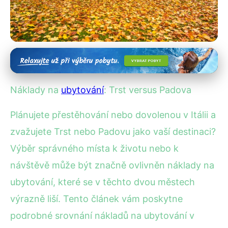
Ceny ubytování v Itálii
Trst vs. Padova: Kde jsou nižší
Náklady na
ubytování
: Trst versus Padova
náklady na bydlení?
Plánujete přestěhování nebo dovolenou v Itálii a
10. 12. 2025
· 4 min čtení · Autor: Kristián Novotný
zvažujete Trst nebo Padovu jako vaší destinaci?
Výběr správného místa k životu nebo k
návštěvě může být značně ovlivněn náklady na
ubytování, které se v těchto dvou městech
výrazně liší. Tento článek vám poskytne
podrobné srovnání nákladů na ubytování v