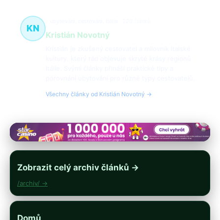
ubytování, cestování, Itálie
220 článků
KN
Kristián Novotný
Kristián je zkušený cestovatel a milovník italské
kultury, který rád objevuje skryté krásy regionů
Itálie. Svými články přináší praktické tipy a
porovnání ubytování pro různé typy cestovatelů.
Všechny články od Kristián Novotný →
Zobrazit celý archiv článků →
/archiv/ →
Domů