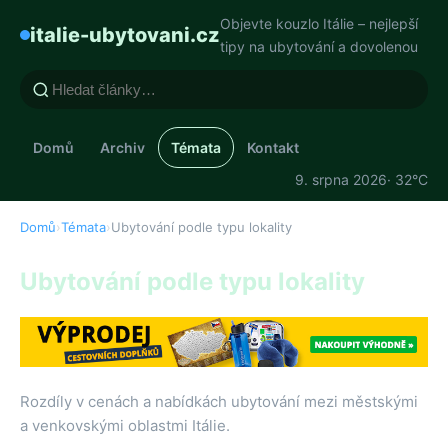
Objevte kouzlo Itálie – nejlepší
italie-ubytovani.cz
tipy na ubytování a dovolenou
Domů
Archiv
Témata
Kontakt
9. srpna 2026
· 32°C
Domů
›
Témata
›
Ubytování podle typu lokality
Ubytování podle typu lokality
Rozdíly v cenách a nabídkách ubytování mezi městskými
a venkovskými oblastmi Itálie.