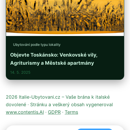
Ubytování podle typu lokality
Objevte Toskánsko: Venkovské vily,
Agriturismy a Městské apartmány
14. 5. 2025
2026 Italie-Ubytovani.cz – Vaše brána k italské
dovolené · Stránku a veškerý obsah vygeneroval
www.contentis.AI
·
GDPR
·
Terms