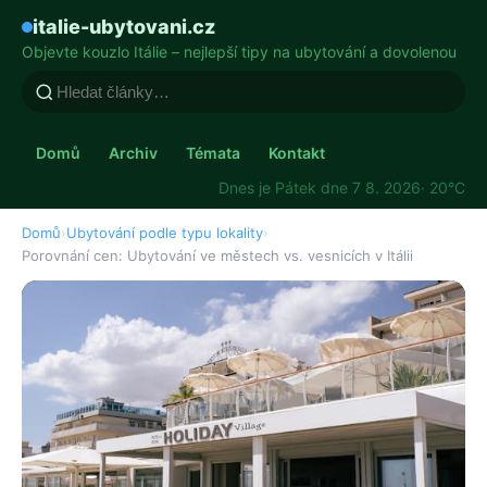
italie-ubytovani.cz
Objevte kouzlo Itálie – nejlepší tipy na ubytování a dovolenou
Domů
Archiv
Témata
Kontakt
Dnes je Pátek dne 7 8. 2026
· 20°C
Domů
›
Ubytování podle typu lokality
›
Porovnání cen: Ubytování ve městech vs. vesnicích v Itálii