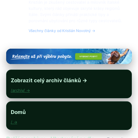
Kristián je zkušený cestovatel a milovník italské
kultury, který rád objevuje skryté krásy regionů
Itálie. Svými články přináší praktické tipy a
porovnání ubytování pro různé typy cestovatelů.
Všechny články od Kristián Novotný →
Zobrazit celý archiv článků →
/archiv/ →
Domů
/ →