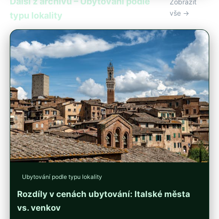
Další z archivu – Ubytování podle
Zobrazit
vše →
typu lokality
Ubytování podle typu lokality
Rozdíly v cenách ubytování: Italské města
vs. venkov