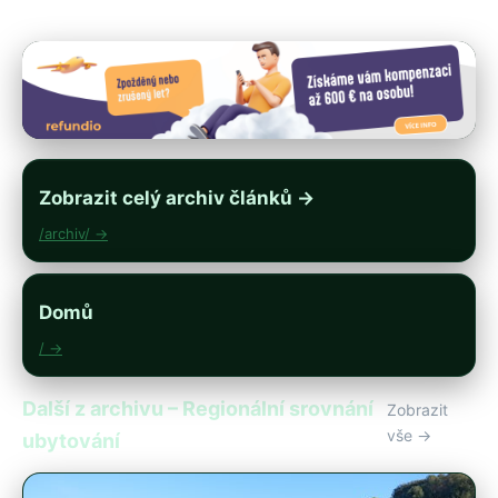
Zobrazit celý archiv článků →
/archiv/ →
Domů
/ →
Další z archivu – Regionální srovnání
Zobrazit
vše →
ubytování