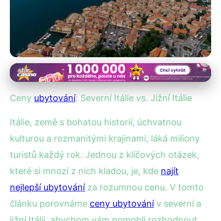
Regionální srovnání ubytování
Severní vs. Jižní Itálie: Kde
Ceny
ubytování
: Severní Itálie vs. Jižní Itálie
Najdete Lepší Ceny Ubytování?
Itálie, země s bohatou historií, úchvatnou
6. 7. 2025
· 4 min čtení · Autor: Kristián Novotný
kulturou a rozmanitými krajinami, láká miliony
turistů každý rok. Jednou z klíčových otázek,
které si mnozí z nich kladou, je, kde
najít
nejlepší ubytování
za rozumnou cenu. V tomto
článku porovnáme
ceny ubytování
v severní a
jižní Itálii, abychom vám pomohli rozhodnout,