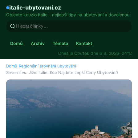
italie-ubytovani.cz
Objevte kouzlo Itálie – nejlepší tipy na ubytování a dovolenou
Domů
Archiv
Témata
Kontakt
Dnes je Čtvrtek dne 6 8. 2026
· 24°C
Domů
›
Regionální srovnání ubytování
›
Severní vs. Jižní Itálie: Kde Najdete Lepší Ceny Ubytování?