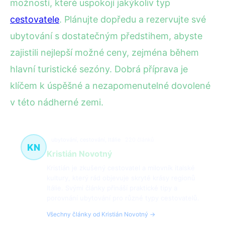
možností, které uspokojí jakýkoliv typ
cestovatele
. Plánujte dopředu a rezervujte své
ubytování s dostatečným předstihem, abyste
zajistili nejlepší možné ceny, zejména během
hlavní turistické sezóny. Dobrá příprava je
klíčem k úspěšné a nezapomenutelné dovolené
v této nádherné zemi.
ubytování, cestování, Itálie
220 článků
KN
Kristián Novotný
Kristián je zkušený cestovatel a milovník italské
kultury, který rád objevuje skryté krásy regionů
Itálie. Svými články přináší praktické tipy a
porovnání ubytování pro různé typy cestovatelů.
Všechny články od Kristián Novotný →