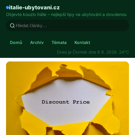
italie-ubytovani.cz
Objevte kouzlo Itálie – nejlepší tipy na ubytování a dovolenou
Domů
Archiv
Témata
Kontakt
Dnes je Čtvrtek dne 6 8. 2026
· 24°C