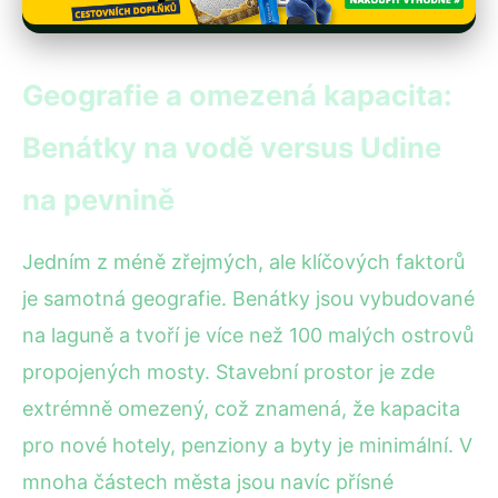
Geografie a omezená kapacita:
Benátky na vodě versus Udine
na pevnině
Jedním z méně zřejmých, ale klíčových faktorů
je samotná geografie. Benátky jsou vybudované
na laguně a tvoří je více než 100 malých ostrovů
propojených mosty. Stavební prostor je zde
extrémně omezený, což znamená, že kapacita
pro nové hotely, penziony a byty je minimální. V
mnoha částech města jsou navíc přísné