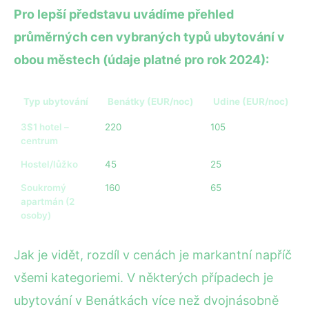
Pro lepší představu uvádíme přehled
průměrných cen vybraných typů ubytování v
obou městech (údaje platné pro rok 2024):
Typ ubytování
Benátky (EUR/noc)
Udine (EUR/noc)
3$1 hotel –
220
105
centrum
Hostel/lůžko
45
25
Soukromý
160
65
apartmán (2
osoby)
Jak je vidět, rozdíl v cenách je markantní napříč
všemi kategoriemi. V některých případech je
ubytování v Benátkách více než dvojnásobně