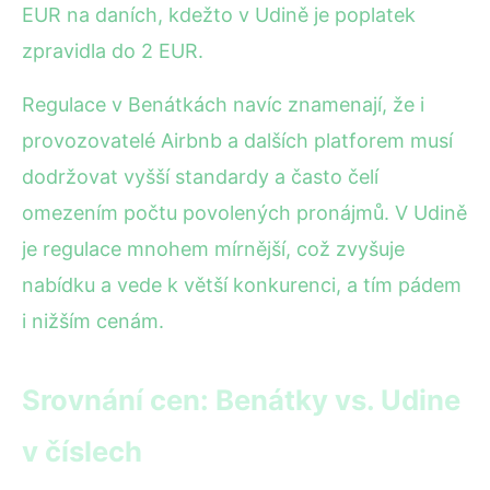
EUR na daních, kdežto v Udině je poplatek
zpravidla do 2 EUR.
Regulace v Benátkách navíc znamenají, že i
provozovatelé Airbnb a dalších platforem musí
dodržovat vyšší standardy a často čelí
omezením počtu povolených pronájmů. V Udině
je regulace mnohem mírnější, což zvyšuje
nabídku a vede k větší konkurenci, a tím pádem
i nižším cenám.
Srovnání cen: Benátky vs. Udine
v číslech