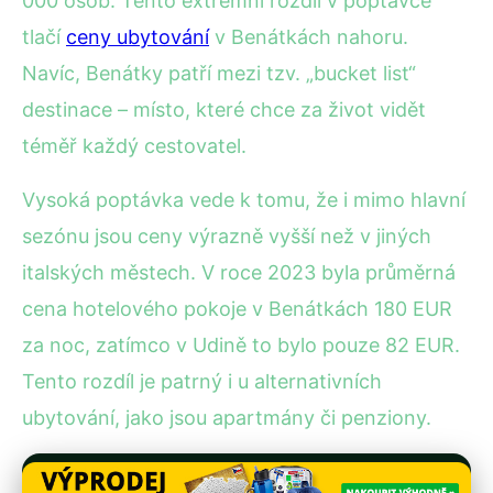
000 osob. Tento extrémní rozdíl v poptávce
tlačí
ceny ubytování
v Benátkách nahoru.
Navíc, Benátky patří mezi tzv. „bucket list“
destinace – místo, které chce za život vidět
téměř každý cestovatel.
Vysoká poptávka vede k tomu, že i mimo hlavní
sezónu jsou ceny výrazně vyšší než v jiných
italských městech. V roce 2023 byla průměrná
cena hotelového pokoje v Benátkách 180 EUR
za noc, zatímco v Udině to bylo pouze 82 EUR.
Tento rozdíl je patrný i u alternativních
ubytování, jako jsou apartmány či penziony.