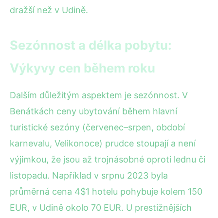
dražší než v Udině.
Sezónnost a délka pobytu:
Výkyvy cen během roku
Dalším důležitým aspektem je sezónnost. V
Benátkách ceny ubytování během hlavní
turistické sezóny (červenec–srpen, období
karnevalu, Velikonoce) prudce stoupají a není
výjimkou, že jsou až trojnásobné oproti lednu či
listopadu. Například v srpnu 2023 byla
průměrná cena 4$1 hotelu pohybuje kolem 150
EUR, v Udině okolo 70 EUR. U prestižnějších