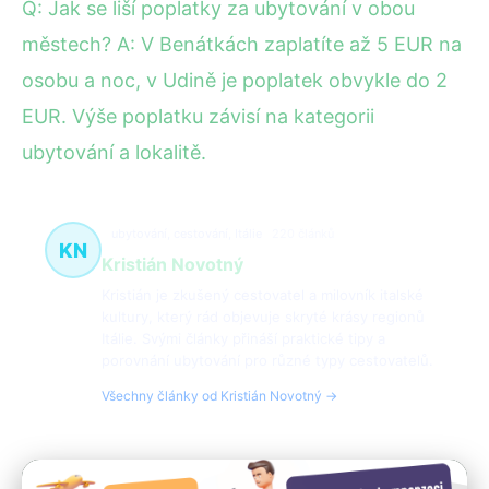
Q: Jak se liší poplatky za ubytování v obou
městech? A: V Benátkách zaplatíte až 5 EUR na
osobu a noc, v Udině je poplatek obvykle do 2
EUR. Výše poplatku závisí na kategorii
ubytování a lokalitě.
ubytování, cestování, Itálie
220 článků
KN
Kristián Novotný
Kristián je zkušený cestovatel a milovník italské
kultury, který rád objevuje skryté krásy regionů
Itálie. Svými články přináší praktické tipy a
porovnání ubytování pro různé typy cestovatelů.
Všechny články od Kristián Novotný →