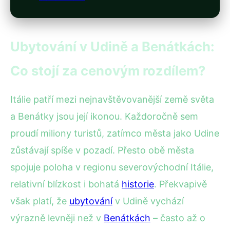
Ubytování v Udině a Benátkách:
Co stojí za cenovým rozdílem?
Itálie patří mezi nejnavštěvovanější země světa
a Benátky jsou její ikonou. Každoročně sem
proudí miliony turistů, zatímco města jako Udine
zůstávají spíše v pozadí. Přesto obě města
spojuje poloha v regionu severovýchodní Itálie,
relativní blízkost i bohatá
historie
. Překvapivě
však platí, že
ubytování
v Udině vychází
výrazně levněji než v
Benátkách
– často až o