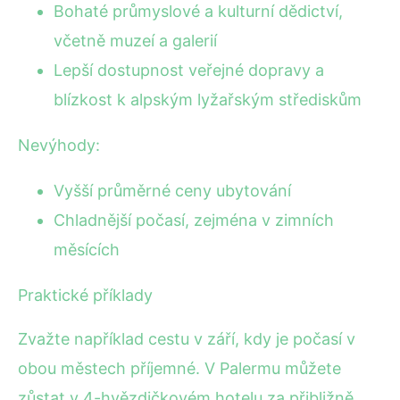
Bohaté průmyslové a kulturní dědictví,
včetně muzeí a galerií
Lepší dostupnost veřejné dopravy a
blízkost k alpským lyžařským střediskům
Nevýhody:
Vyšší průměrné ceny ubytování
Chladnější počasí, zejména v zimních
měsících
Praktické příklady
Zvažte například cestu v září, kdy je počasí v
obou městech příjemné. V Palermu můžete
zůstat v 4-hvězdičkovém hotelu za přibližně