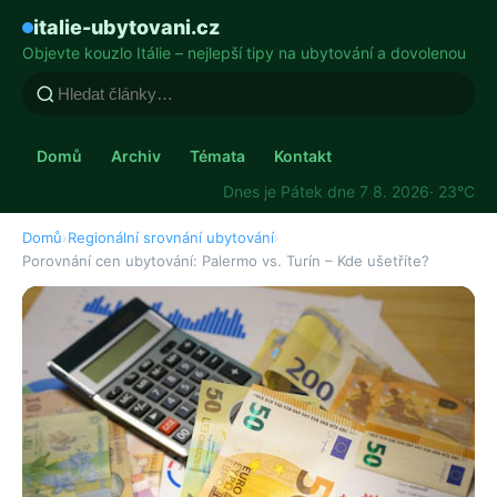
italie-ubytovani.cz
Objevte kouzlo Itálie – nejlepší tipy na ubytování a dovolenou
Domů
Archiv
Témata
Kontakt
Dnes je Pátek dne 7 8. 2026
· 23°C
Domů
›
Regionální srovnání ubytování
›
Porovnání cen ubytování: Palermo vs. Turín – Kde ušetříte?