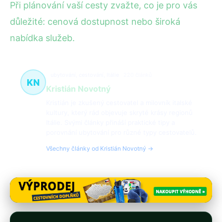
Při plánování vaší cesty zvažte, co je pro vás
důležité: cenová dostupnost nebo široká
nabídka služeb.
ubytování, cestování, Itálie
220 článků
KN
Kristián Novotný
Kristián je zkušený cestovatel a milovník italské
kultury, který rád objevuje skryté krásy regionů
Itálie. Svými články přináší praktické tipy a
porovnání ubytování pro různé typy cestovatelů.
Všechny články od Kristián Novotný →