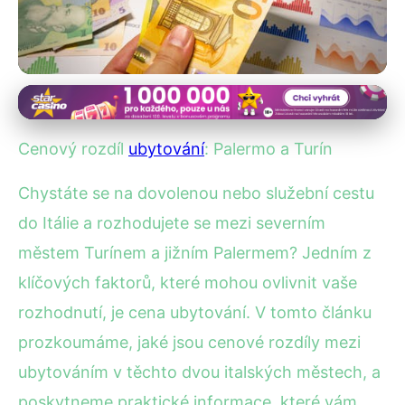
Regionální srovnání ubytování
Porovnání cen ubytování:
Cenový rozdíl
ubytování
: Palermo a Turín
Palermo vs. Turín – Kde
Chystáte se na dovolenou nebo služební cestu
ušetříte?
do Itálie a rozhodujete se mezi severním
městem Turínem a jižním Palermem? Jedním z
16. 9. 2025
· 4 min čtení · Autor: Kristián Novotný
klíčových faktorů, které mohou ovlivnit vaše
rozhodnutí, je cena ubytování. V tomto článku
prozkoumáme, jaké jsou cenové rozdíly mezi
ubytováním v těchto dvou italských městech, a
poskytneme praktické informace, které vám