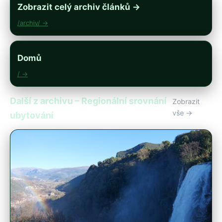
Zobrazit celý archiv článků →
/archiv/ →
Domů
/ →
Další z archivu – Regionální srovnání
Zobrazit
vše →
ubytování