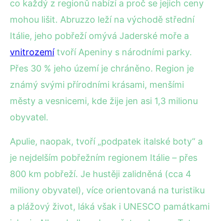
co každý z regionů nabízí a proč se jejich ceny
mohou lišit. Abruzzo leží na východě střední
Itálie, jeho pobřeží omývá Jaderské moře a
vnitrozemí
tvoří Apeniny s národními parky.
Přes 30 % jeho území je chráněno. Region je
známý svými přírodními krásami, menšími
městy a vesnicemi, kde žije jen asi 1,3 milionu
obyvatel.
Apulie, naopak, tvoří „podpatek italské boty“ a
je nejdelším pobřežním regionem Itálie – přes
800 km pobřeží. Je hustěji zalidněná (cca 4
miliony obyvatel), více orientovaná na turistiku
a plážový život, láká však i UNESCO památkami