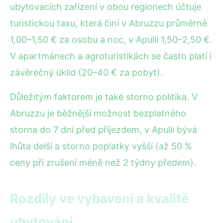
ubytovacích zařízení v obou regionech účtuje
turistickou taxu, která činí v Abruzzu průměrně
1,00–1,50 € za osobu a noc, v Apulii 1,50–2,50 €.
V apartmánech a agroturistikách se často platí i
závěrečný úklid (20–40 € za pobyt).
Důležitým faktorem je také storno politika. V
Abruzzu je běžnější možnost bezplatného
storna do 7 dní před příjezdem, v Apulii bývá
lhůta delší a storno poplatky vyšší (až 50 %
ceny při zrušení méně než 2 týdny předem).
Rozdíly ve vybavení a kvalitě
ubytování