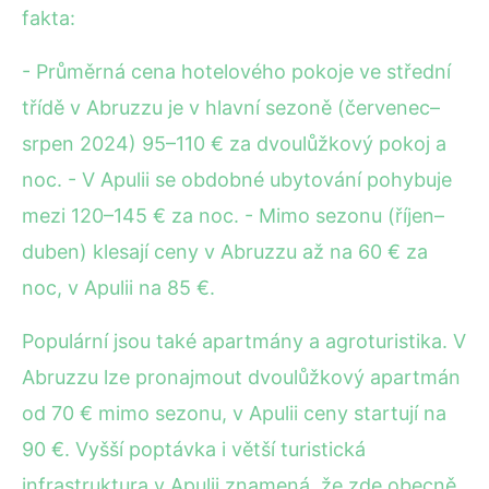
fakta:
- Průměrná cena hotelového pokoje ve střední
třídě v Abruzzu je v hlavní sezoně (červenec–
srpen 2024) 95–110 € za dvoulůžkový pokoj a
noc. - V Apulii se obdobné ubytování pohybuje
mezi 120–145 € za noc. - Mimo sezonu (říjen–
duben) klesají ceny v Abruzzu až na 60 € za
noc, v Apulii na 85 €.
Populární jsou také apartmány a agroturistika. V
Abruzzu lze pronajmout dvoulůžkový apartmán
od 70 € mimo sezonu, v Apulii ceny startují na
90 €. Vyšší poptávka i větší turistická
infrastruktura v Apulii znamená, že zde obecně