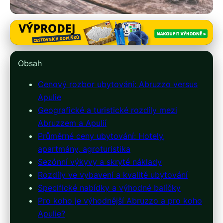
italie-ubytovani.cz
Porovnání cen ubytování:
Obsah
Abruzzo vs. Apulie pro rok
Cenový rozbor ubytování: Abruzzo versus
2024
Apulie
Geografické a turistické rozdíly mezi
15. 3. 2026
· 9 min čtení · Autor: Kristián Novotný
Abruzzem a Apulií
Průměrné ceny ubytování: Hotely,
apartmány, agroturistika
Sezónní výkyvy a skryté náklady
Rozdíly ve vybavení a kvalitě ubytování
Specifické nabídky a výhodné balíčky
Pro koho je výhodnější Abruzzo a pro koho
Apulie?