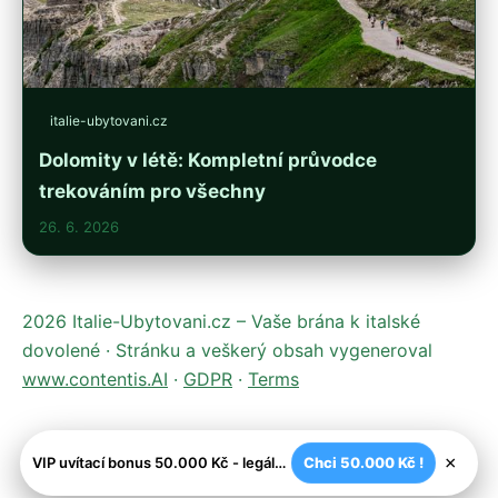
italie-ubytovani.cz
Dolomity v létě: Kompletní průvodce
trekováním pro všechny
26. 6. 2026
2026 Italie-Ubytovani.cz – Vaše brána k italské
dovolené · Stránku a veškerý obsah vygeneroval
www.contentis.AI
·
GDPR
·
Terms
×
VIP uvítací bonus 50.000 Kč - legální české kasíno
Chci 50.000 Kč !