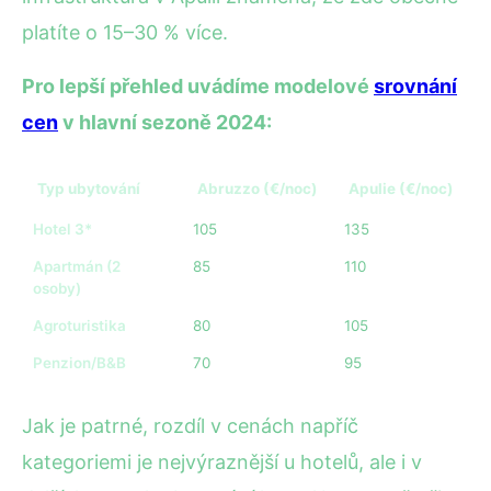
platíte o 15–30 % více.
Pro lepší přehled uvádíme modelové
srovnání
cen
v hlavní sezoně 2024:
Typ ubytování
Abruzzo (€/noc)
Apulie (€/noc)
Hotel 3*
105
135
Apartmán (2
85
110
osoby)
Agroturistika
80
105
Penzion/B&B
70
95
Jak je patrné, rozdíl v cenách napříč
kategoriemi je nejvýraznější u hotelů, ale i v