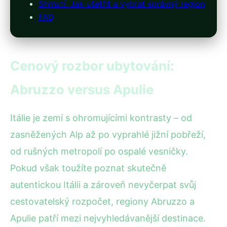
Shrnutí: Jak ušetřit a vybrat správný region
FAQ
Cenový rozbor ubytování:
Abruzzo versus Apulie
Itálie je zemí s ohromujícími kontrasty – od
zasněžených Alp až po vyprahlé jižní pobřeží,
od rušných metropolí po ospalé vesničky.
Pokud však toužíte poznat skutečně
autentickou Itálii a zároveň nevyčerpat svůj
cestovatelský rozpočet, regiony Abruzzo a
Apulie patří mezi nejvyhledávanější destinace.