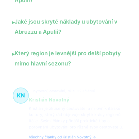
Apulii?
Jaké jsou skryté náklady u ubytování v
▸
Abruzzu a Apulii?
Který region je levnější pro delší pobyty
▸
mimo hlavní sezonu?
ubytování, cestování, Itálie
220 článků
KN
Kristián Novotný
Kristián je zkušený cestovatel a milovník italské
kultury, který rád objevuje skryté krásy regionů
Itálie. Svými články přináší praktické tipy a
porovnání ubytování pro různé typy cestovatelů.
Všechny články od Kristián Novotný →