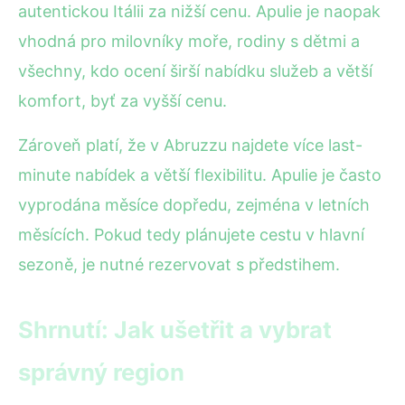
autentickou Itálii za nižší cenu. Apulie je naopak
vhodná pro milovníky moře, rodiny s dětmi a
všechny, kdo ocení širší nabídku služeb a větší
komfort, byť za vyšší cenu.
Zároveň platí, že v Abruzzu najdete více last-
minute nabídek a větší flexibilitu. Apulie je často
vyprodána měsíce dopředu, zejména v letních
měsících. Pokud tedy plánujete cestu v hlavní
sezoně, je nutné rezervovat s předstihem.
Shrnutí: Jak ušetřit a vybrat
správný region