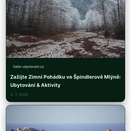
italie-ubytovani.cz
Zažijte Zimní Pohádku ve Špindlerově Mlýně:
Ubytování & Aktivity
3. 7. 2026