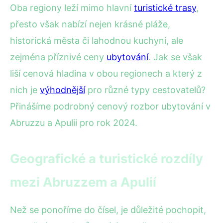
Oba regiony leží mimo hlavní
turistické trasy
,
přesto však nabízí nejen krásné pláže,
historická města či lahodnou kuchyni, ale
zejména příznivé ceny
ubytování
. Jak se však
liší cenová hladina v obou regionech a který z
nich je
výhodnější
pro různé typy cestovatelů?
Přinášíme podrobný cenový rozbor ubytování v
Abruzzu a Apulii pro rok 2024.
Geografické a turistické rozdíly
mezi Abruzzem a Apulií
Než se ponoříme do čísel, je důležité pochopit,