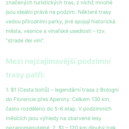
značených turistických tras, z nichž mnohé
jsou ideální právě na podzim. Některé trasy
vedou přírodními parky, jiné spojují historická
města, vesnice a vinařské usedlosti – tzv.
“strade dei vini”.
Mezi nejzajímavější podzimní
trasy patří:
1. $1 (Cesta bohů) – legendární trasa z Bologni
do Florencie přes Apeniny. Celkem 130 km,
často rozděleno do 5-6 etap. V podzimních
měsících jsou výhledy na zbarvené lesy
nezapomenutelné. 2. $1 – 120 km dlouhý trek