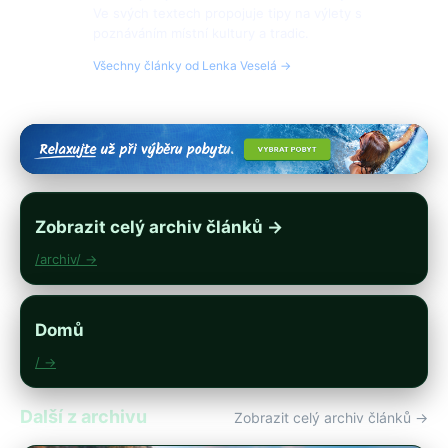
Ve svých textech propojuje tipy na výlety s
poznáváním místní kultury a tradic.
Všechny články od Lenka Veselá →
Zobrazit celý archiv článků →
/archiv/ →
Domů
/ →
Další z archivu
Zobrazit celý archiv článků →