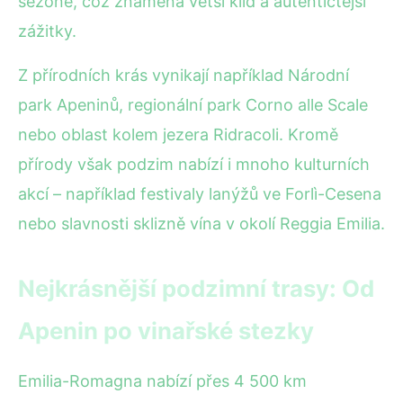
sezoně, což znamená větší klid a autentičtější
zážitky.
Z přírodních krás vynikají například Národní
park Apeninů, regionální park Corno alle Scale
nebo oblast kolem jezera Ridracoli. Kromě
přírody však podzim nabízí i mnoho kulturních
akcí – například festivaly lanýžů ve Forlì-Cesena
nebo slavnosti sklizně vína v okolí Reggia Emilia.
Nejkrásnější podzimní trasy: Od
Apenin po vinařské stezky
Emilia-Romagna nabízí přes 4 500 km