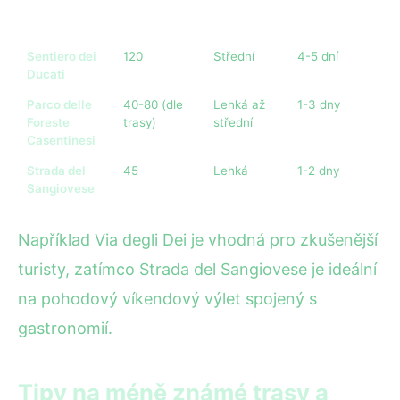
Sentiero dei
120
Střední
4-5 dní
Ducati
Parco delle
40-80 (dle
Lehká až
1-3 dny
Foreste
trasy)
střední
Casentinesi
Strada del
45
Lehká
1-2 dny
Sangiovese
Například Via degli Dei je vhodná pro zkušenější
turisty, zatímco Strada del Sangiovese je ideální
na pohodový víkendový výlet spojený s
gastronomií.
Tipy na méně známé trasy a