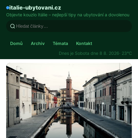
italie-ubytovani.cz
Objevte kouzlo Itálie – nejlepší tipy na ubytování a dovolenou
Domů
Archiv
Témata
Kontakt
Dnes je Sobota dne 8 8. 2026
· 23°C