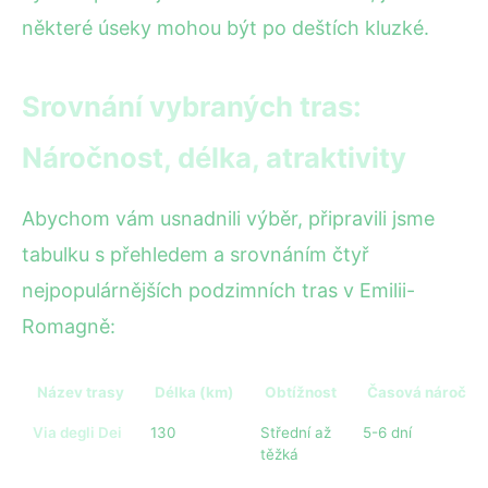
některé úseky mohou být po deštích kluzké.
Srovnání vybraných tras:
Náročnost, délka, atraktivity
Abychom vám usnadnili výběr, připravili jsme
tabulku s přehledem a srovnáním čtyř
nejpopulárnějších podzimních tras v Emilii-
Romagně:
Název trasy
Délka (km)
Obtížnost
Časová náročno
Via degli Dei
130
Střední až
5-6 dní
těžká