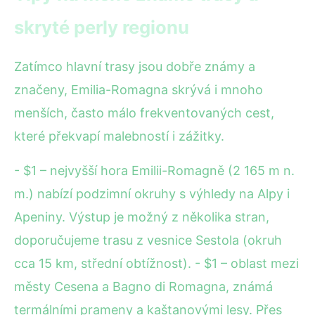
skryté perly regionu
Zatímco hlavní trasy jsou dobře známy a
značeny, Emilia-Romagna skrývá i mnoho
menších, často málo frekventovaných cest,
které překvapí malebností i zážitky.
- $1 – nejvyšší hora Emilii-Romagně (2 165 m n.
m.) nabízí podzimní okruhy s výhledy na Alpy i
Apeniny. Výstup je možný z několika stran,
doporučujeme trasu z vesnice Sestola (okruh
cca 15 km, střední obtížnost). - $1 – oblast mezi
městy Cesena a Bagno di Romagna, známá
termálními prameny a kaštanovými lesy. Přes