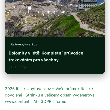
italie-ubytovani.cz
Dolomity v létě: Kompletní průvodce
trekováním pro všechny
26. 6. 2026
2026 Italie-Ubytovani.cz – Vaše brána k italské
dovolené · Stránku a veškerý obsah vygeneroval
www.contentis.AI
·
GDPR
·
Terms