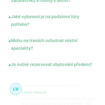
začátečníky a rodiny s dětmi?
Jaké vybavení je na podzimní túry
▸
potřeba?
Mohu na trasách ochutnat místní
▸
speciality?
Je nutné rezervovat ubytování předem?
▸
sezónní turistika, festivaly, příroda
73 článků
LV
Lenka Veselá
Lenka je vášnivá turistka a milovnice přírody, která
ráda objevuje sezónní atrakce a festivaly v Itálii.