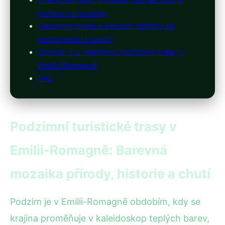
počasí na podzim
Gastronomické a kulturní zážitky na
podzimních trasách
Shrnutí: Co nabídnou podzimní trasy v
Emilii-Romagně
FAQ
Podzimní turistické trasy v
Emilii-Romagně: Barevná
mozaika přírody, historie a chutí
Podzim je v Emilii-Romagně obdobím, kdy se
krajina proměňuje v kaleidoskop teplých barev,