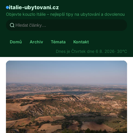
italie-ubytovani.cz
Objevte kouzlo Itálie – nejlepší tipy na ubytování a dovolenou
Domů
Archiv
Témata
Kontakt
Dnes je Čtvrtek dne 6 8. 2026
· 30°C