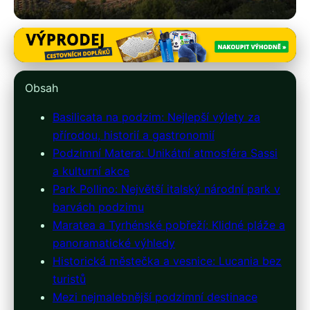
italie-ubytovani.cz
Podzimní Klenot Itálie:
Obsah
Basilicata – Příroda, Historie a
Basilicata na podzim: Nejlepší výlety za
Gastronomie
přírodou, historií a gastronomií
Podzimní Matera: Unikátní atmosféra Sassi
18. 3. 2026
· 10 min čtení · Autor: Filip Mareš
a kulturní akce
Park Pollino: Největší italský národní park v
barvách podzimu
Maratea a Tyrhénské pobřeží: Klidné pláže a
panoramatické výhledy
Historická městečka a vesnice: Lucania bez
turistů
Mezi nejmalebnější podzimní destinace