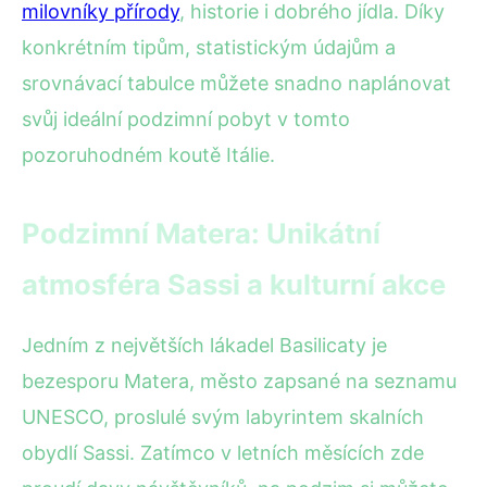
milovníky přírody
, historie i dobrého jídla. Díky
konkrétním tipům, statistickým údajům a
srovnávací tabulce můžete snadno naplánovat
svůj ideální podzimní pobyt v tomto
pozoruhodném koutě Itálie.
Podzimní Matera: Unikátní
atmosféra Sassi a kulturní akce
Jedním z největších lákadel Basilicaty je
bezesporu Matera, město zapsané na seznamu
UNESCO, proslulé svým labyrintem skalních
obydlí Sassi. Zatímco v letních měsících zde