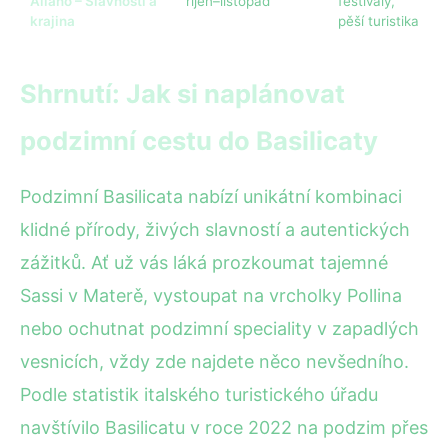
Aliano – Slavnosti a
říjen–listopad
festivaly,
krajina
pěší turistika
Shrnutí: Jak si naplánovat
podzimní cestu do Basilicaty
Podzimní Basilicata nabízí unikátní kombinaci
klidné přírody, živých slavností a autentických
zážitků. Ať už vás láká prozkoumat tajemné
Sassi v Materě, vystoupat na vrcholky Pollina
nebo ochutnat podzimní speciality v zapadlých
vesnicích, vždy zde najdete něco nevšedního.
Podle statistik italského turistického úřadu
navštívilo Basilicatu v roce 2022 na podzim přes