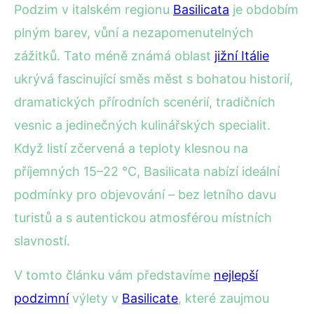
Podzim v italském regionu
Basilicata
je obdobím
plným barev, vůní a nezapomenutelných
zážitků. Tato méně známá oblast
jižní Itálie
ukrývá fascinující směs měst s bohatou historií,
dramatických přírodních scenérií, tradičních
vesnic a jedinečných kulinářských specialit.
Když listí zčervená a teploty klesnou na
příjemných 15–22 °C, Basilicata nabízí ideální
podmínky pro objevování – bez letního davu
turistů a s autentickou atmosférou místních
slavností.
V tomto článku vám představíme
nejlepší
podzimní
výlety v
Basilicate
, které zaujmou