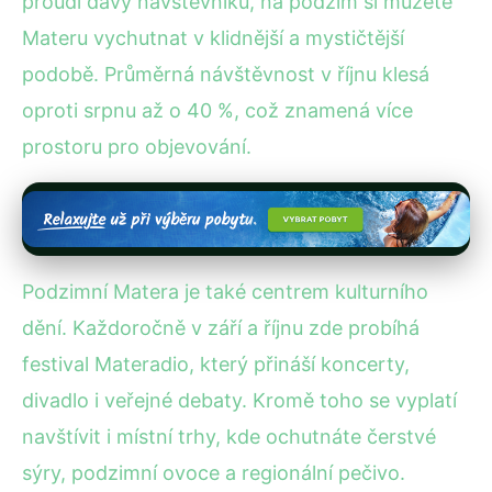
proudí davy návštěvníků, na podzim si můžete
Materu vychutnat v klidnější a mystičtější
podobě. Průměrná návštěvnost v říjnu klesá
oproti srpnu až o 40 %, což znamená více
prostoru pro objevování.
Podzimní Matera je také centrem kulturního
dění. Každoročně v září a říjnu zde probíhá
festival Materadio, který přináší koncerty,
divadlo i veřejné debaty. Kromě toho se vyplatí
navštívit i místní trhy, kde ochutnáte čerstvé
sýry, podzimní ovoce a regionální pečivo.