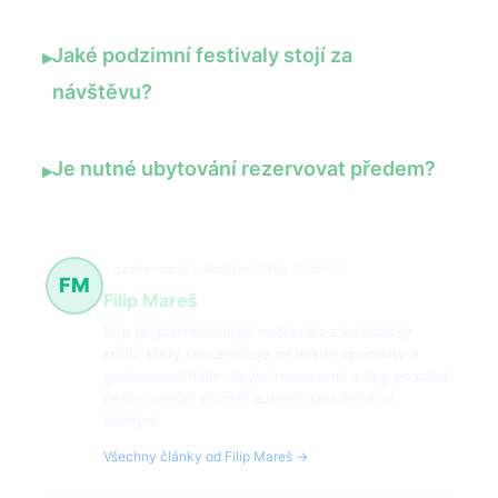
Jaké podzimní festivaly stojí za
▸
návštěvu?
Je nutné ubytování rezervovat předem?
▸
gastronomie, kulinářství, Itálie
7 článků
FM
Filip Mareš
Filip je gastronomický nadšenec a kulinářský
kritik, který se zaměřuje na místní speciality a
gastronomii Itálie. Svými recenzemi a tipy pomáhá
cestovatelům poznat autentickou italskou
kuchyni.
Všechny články od Filip Mareš →