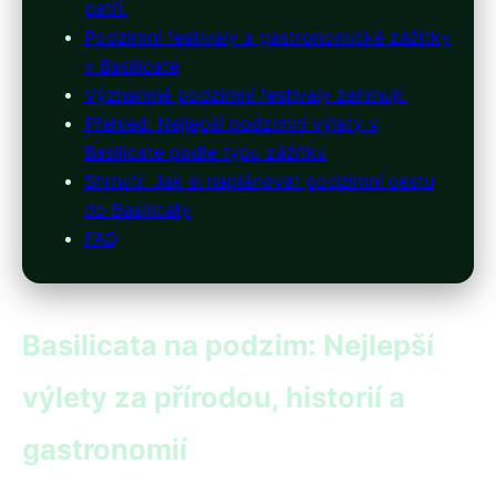
patří:
Podzimní festivaly a gastronomické zážitky
v Basilicate
Významné podzimní festivaly zahrnují:
Přehled: Nejlepší podzimní výlety v
Basilicate podle typu zážitku
Shrnutí: Jak si naplánovat podzimní cestu
do Basilicaty
FAQ
Basilicata na podzim: Nejlepší
výlety za přírodou, historií a
gastronomií