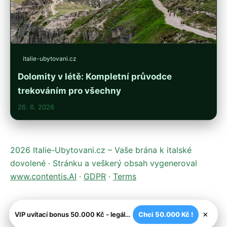
italie-ubytovani.cz
Dolomity v létě: Kompletní průvodce
trekováním pro všechny
26. 6. 2026
2026 Italie-Ubytovani.cz – Vaše brána k italské
dovolené · Stránku a veškerý obsah vygeneroval
www.contentis.AI
·
GDPR
·
Terms
×
VIP uvítací bonus 50.000 Kč - legální české kasíno
Chci 50.000 Kč !