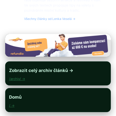
ráda objevuje sezónní atrakce a festivaly v Itálii.
Ve svých textech propojuje tipy na výlety s
poznáváním místní kultury a tradic.
Všechny články od Lenka Veselá →
Zobrazit celý archiv článků →
/archiv/ →
Domů
/ →