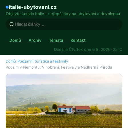
italie-ubytovani.cz
Objevte kouzlo Itálie – nejlepší tipy na ubytování a dovolenou
Domů
Archiv
Témata
Kontakt
Dnes je Čtvrtek dne 6 8. 2026
· 25°C
Domů
›
Podzimní turistika a festivaly
›
Podzim v Piemontu: Vinobraní, Festivaly a Nádherná Příroda