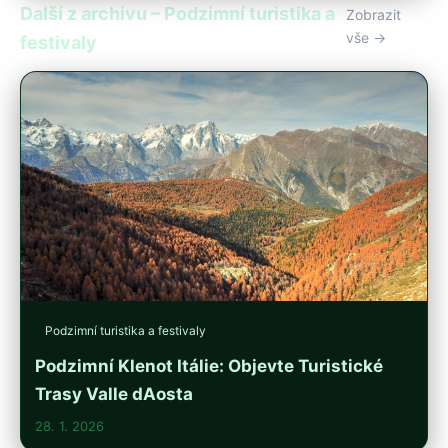
Další z archivu – Podzimní turistika a
Zobrazit
vše →
festivaly
Podzimní turistika a festivaly
Podzimní Klenot Itálie: Objevte Turistické
Trasy Valle dAosta
28. 1. 2026