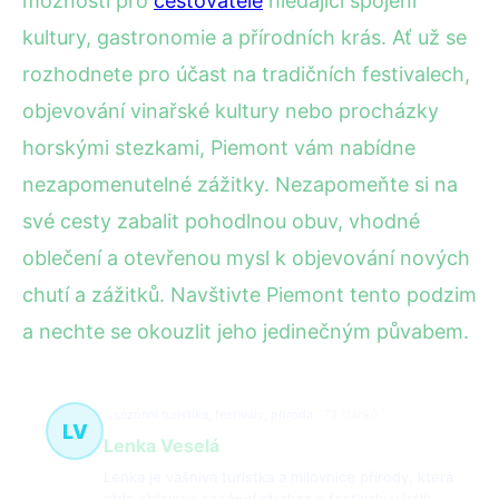
možnosti pro
cestovatele
hledající spojení
kultury, gastronomie a přírodních krás. Ať už se
rozhodnete pro účast na tradičních festivalech,
objevování vinařské kultury nebo procházky
horskými stezkami, Piemont vám nabídne
nezapomenutelné zážitky. Nezapomeňte si na
své cesty zabalit pohodlnou obuv, vhodné
oblečení a otevřenou mysl k objevování nových
chutí a zážitků. Navštivte Piemont tento podzim
a nechte se okouzlit jeho jedinečným půvabem.
sezónní turistika, festivaly, příroda
73 článků
LV
Lenka Veselá
Lenka je vášnivá turistka a milovnice přírody, která