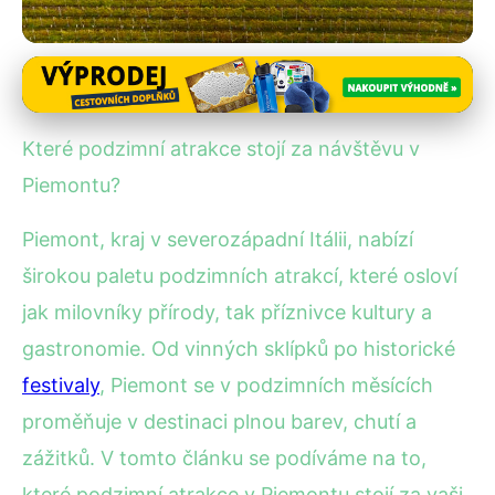
Podzimní turistika a festivaly
Podzim v Piemontu: Vinobraní,
Které podzimní atrakce stojí za návštěvu v
Festivaly a Nádherná Příroda
Piemontu?
22. 12. 2025
· 4 min čtení · Autor: Lenka Veselá
Piemont, kraj v severozápadní Itálii, nabízí
širokou paletu podzimních atrakcí, které osloví
jak milovníky přírody, tak příznivce kultury a
gastronomie. Od vinných sklípků po historické
festivaly
, Piemont se v podzimních měsících
proměňuje v destinaci plnou barev, chutí a
zážitků. V tomto článku se podíváme na to,
které podzimní atrakce v Piemontu stojí za vaši