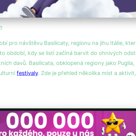
?
bí pro návštěvu Basilicaty, regionu na jihu Itálie, kt
to období, kdy se listí začíná barvit do ohnivých odstí
ích davů. Basilicata, obklopená regiony jako Puglia,
ulturní
festivaly
. Zde je přehled několika míst a aktivit