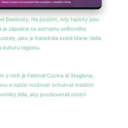
l Basilicaty. Na podzim, kdy teploty jsou
ra je zapsána na seznamu světového
ostely, jako je Katedrála svaté Marie 'della
a kulturu regionu.
m z nich je Festival Cucina di Stagione,
onu a nabízí možnost ochutnat tradiční
ilovníky jídla, aby prozkoumali místní