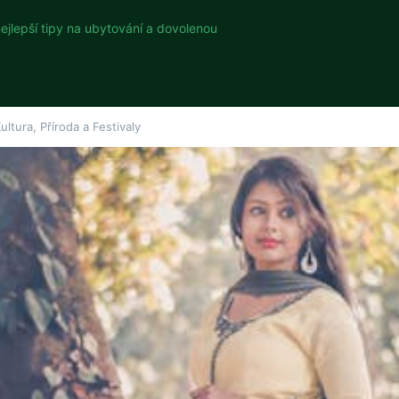
nejlepší tipy na ubytování a dovolenou
ultura, Příroda a Festivaly