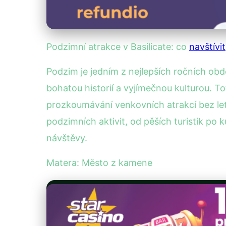
Podzimní atrakce v Basilicate: co
navštívit
Podzim je jedním z nejlepších ročních obdo
bohatou historií a vyjímečnou kulturou. To
prozkoumávání venkovních atrakcí bez letn
podzimních aktivit, od pěších turistik po k
návštěvy.
Matera: Město z kamene