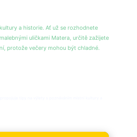
ultury a historie. Ať už se rozhodnete
 malebnými uličkami Matera, určitě zažijete
ní, protože večery mohou být chladné.
h propojuje tipy na výlety s poznáváním místní kultury a