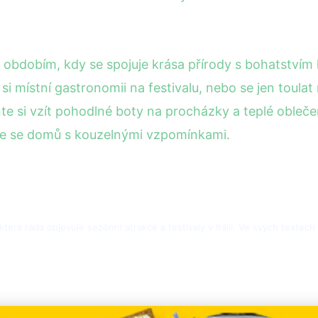
obdobím, kdy se spojuje krása přírody s bohatstvím k
 místní gastronomii na festivalu, nebo se jen toulat
si vzít pohodlné boty na procházky a teplé obleče
ejte se domů s kouzelnými vzpomínkami.
 která ráda objevuje sezónní atrakce a festivaly v Itálii. Ve svých textec