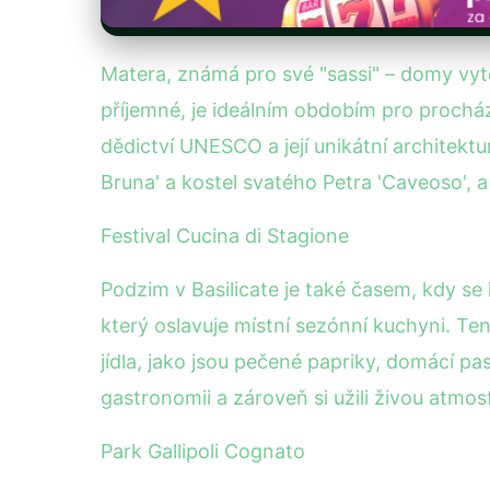
Matera, známá pro své "sassi" – domy vyte
příjemné, je ideálním obdobím pro proch
dědictví UNESCO a její unikátní architektur
Bruna' a kostel svatého Petra 'Caveoso', a n
Festival Cucina di Stagione
Podzim v Basilicate je také časem, kdy se 
který oslavuje místní sezónní kuchyni. Te
jídla, jako jsou pečené papriky, domácí past
gastronomii a zároveň si užili živou atmos
Park Gallipoli Cognato