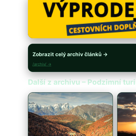
Zobrazit celý archiv článků →
/archiv/ →
Další z archivu – Podzimní turi