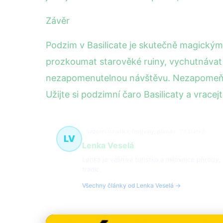
Závěr
Podzim v Basilicate je skutečně magickým 
prozkoumat starověké ruiny, vychutnávat si
nezapomenutelnou návštěvu. Nezapomeňte 
Užijte si podzimní čaro Basilicaty a vrac
sezónní turistika, festivaly, příroda
73 článků
LV
Lenka Veselá
Lenka je vášnivá turistka a milovnice přírody,
tradic.
Všechny články od Lenka Veselá →