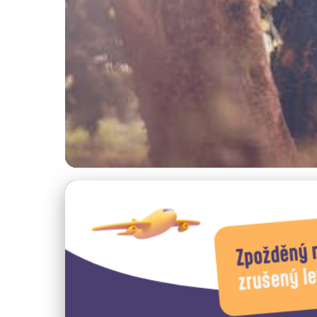
Podzimní turistika a festivaly
Podzim v Basilicat
29. 12. 2025
· 4 min čtení · Autor: Lenka Veselá