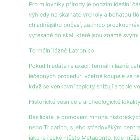
Pro milovníky přírody je podzim ideální č
výhledy na skalnaté vrcholy a bohatou flór
chladnějšího počasí, zatímco prozkoumáva
vytesané do skal, které jsou známé svými
Termální lázně Latronico
Pokud hledáte relaxaci, termální lázně La
léčebných procedur, včetně koupele ve ter
když se venkovní teploty snižují a teplé v
Historické vesnice a archeologické lokalit
Basilicata je domovem mnoha historických 
nebo Tricarico, s jeho středověkým centrem
jako je řecké město Metaponto, kde může