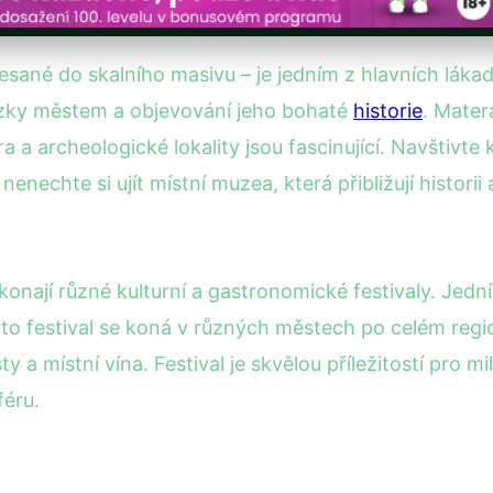
sané do skalního masivu – je jedním z hlavních lákade
ázky městem a objevování jeho bohaté
historie
. Mate
a a archeologické lokality jsou fascinující. Navštivte k
enechte si ujít místní muzea, která přibližují historii 
konají různé kulturní a gastronomické festivaly. Jední
nto festival se koná v různých městech po celém regi
y a místní vína. Festival je skvělou příležitostí pro m
féru.