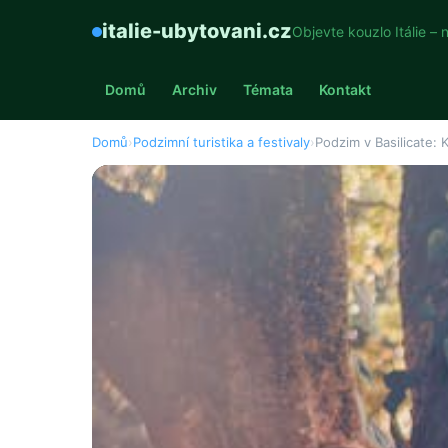
italie-ubytovani.cz
Objevte kouzlo Itálie – 
Domů
Archiv
Témata
Kontakt
Domů
›
Podzimní turistika a festivaly
›
Podzim v Basilicate: K