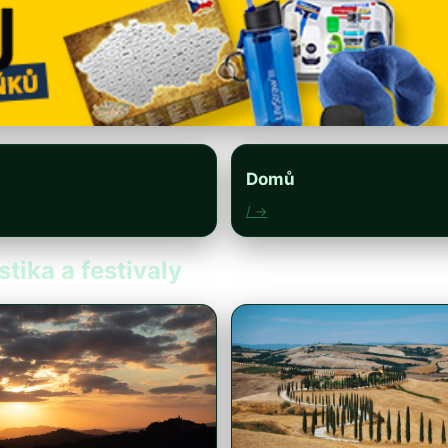
Domů
/ →
stika a festivaly