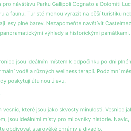
as pro návštěvu Parku Gallipoli Cognato a Dolomiti Lu
u a faunu. Turisté mohou vyrazit na pěší turistiku neb
jí lesy plné barev. Nezapomeňte navštívit Castelmez
 panoramatickými výhledy a historickými památkami.
tronico jsou ideálním místem k odpočinku po dni plné
mální vodě a různých wellness terapií. Podzimní měsí
ody poskytují útulnou úlevu.
y
vesnic, které jsou jako skvosty minulosti. Vesnice ja
, jsou ideálními místy pro milovníky historie. Navíc, 
te obdivovat starověké chrámy a divadlo.