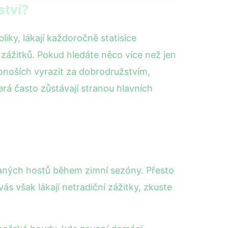
ství?
iky, lákají každoročně statisíce
 zážitků. Pokud hledáte něco více než jen
onoších vyrazit za dobrodružstvím,
která často zůstávají stranou hlavních
aných hostů během zimní sezóny. Přesto
vás však lákají netradiční zážitky, zkuste