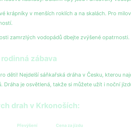
krápníky v menších roklích a na skalách. Pro milovní
ostí.
osti zamrzlých vodopádů dbejte zvýšené opatrnosti. L
i rodinná zábava
o děti! Nejdelší sáňkařská dráha v Česku, kterou na
Dráha je osvětlená, takže si můžete užít i noční jízd
ch drah v Krkonoších:
Převýšení
Cena za jízdu