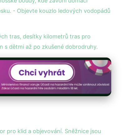
konošské boudy, kde zavoní domácí
esku. - Objevte kouzlo ledových vodopádů
 tras, desítky kilometrů tras pro
din s dětmi až po zkušené dobrodruhy.
r pro klid a objevování. Sněžnice jsou