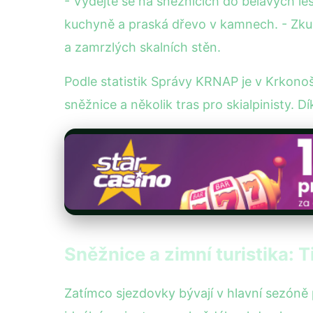
- Vydejte se na sněžnicích do bělavých le
kuchyně a praská dřevo v kamnech. - Zkus
a zamrzlých skalních stěn.
Podle statistik Správy KRNAP je v Krkono
sněžnice a několik tras pro skialpinisty. 
Sněžnice a zimní turistika: T
Zatímco sjezdovky bývají v hlavní sezóně 