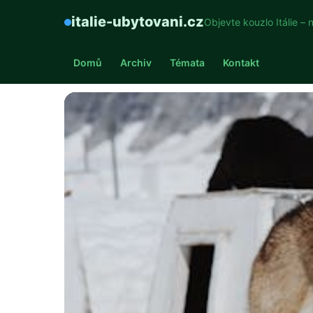
italie-ubytovani.cz
Objevte kouzlo Itálie – 
Domů
Archiv
Témata
Kontakt