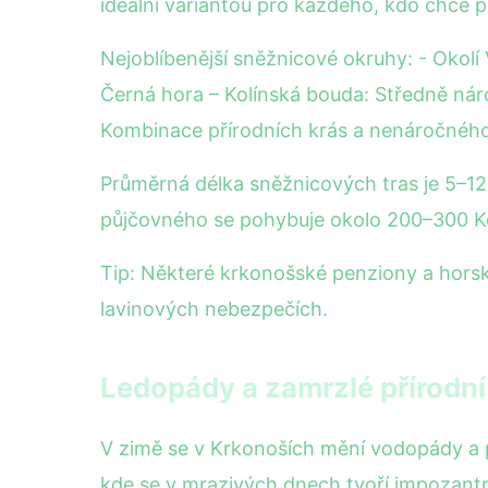
ideální variantou pro každého, kdo chce 
Nejoblíbenější sněžnicové okruhy: - Okolí
Černá hora – Kolínská bouda: Středně ná
Kombinace přírodních krás a nenáročného
Průměrná délka sněžnicových tras je 5–12 
půjčovného se pohybuje okolo 200–300 K
Tip: Některé krkonošské penziony a hors
lavinových nebezpečích.
Ledopády a zamrzlé přírodní
V zimě se v Krkonoších mění vodopády a p
kde se v mrazivých dnech tvoří impozant