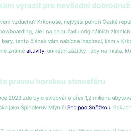
 kam vyrazit pro nevšední dobrodruž
tvém vzduchu? Krkonoše, nejvyšší pohoří České republ
nowboarding, ale i na celou řadu originálních zimních
 bary, tento článek vám nabídne inspiraci, kam v Krk
méně známé
aktivity
, unikátní zážitky i tipy na místa, 
jte pravou horskou atmosféru
ce 2023 zde bylo evidováno přes 1,2 milionu ubytov
iska jako Špindlerův Mlýn či
Pec pod Sněžkou
. Pokud 