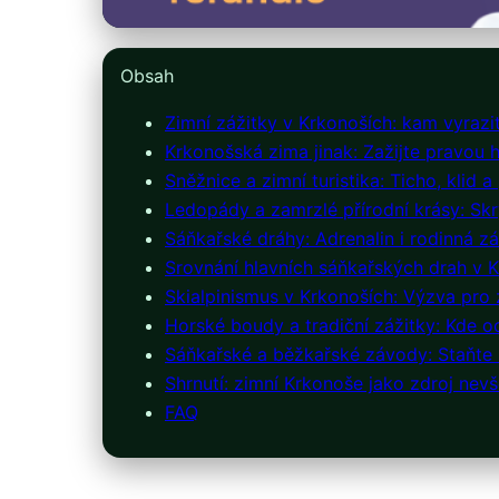
Obsah
Zimní zážitky v Krkonoších: kam vyrazi
Krkonošská zima jinak: Zažijte pravou
Sněžnice a zimní turistika: Ticho, klid 
Ledopády a zamrzlé přírodní krásy: Sk
Sáňkařské dráhy: Adrenalin i rodinná z
Srovnání hlavních sáňkařských drah v K
Skialpinismus v Krkonoších: Výzva pro 
Horské boudy a tradiční zážitky: Kde 
Sáňkařské a běžkařské závody: Staňte s
Shrnutí: zimní Krkonoše jako zdroj nev
FAQ