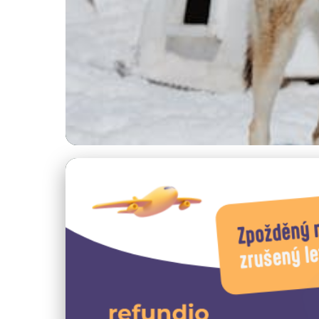
italie-ubytovani.cz
Objevte Zimní Krk
3. 3. 2026
· 9 min čtení · Autor: Lenka Veselá