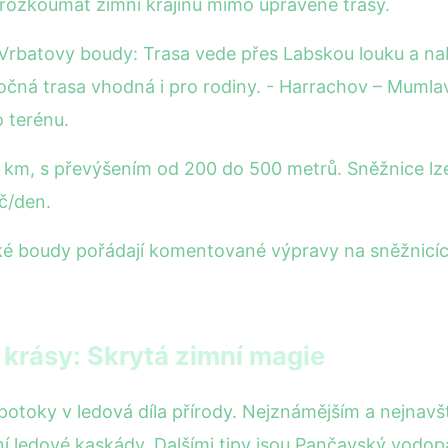
prozkoumat zimní krajinu mimo upravené trasy.
 Vrbatovy boudy: Trasa vede přes Labskou louku a na
ročná trasa vhodná i pro rodiny. - Harrachov – Muml
 terénu.
km, s převýšením od 200 do 500 metrů. Sněžnice lze 
č/den.
ké boudy pořádají komentované výpravy na sněžnicíc
 krásy: Skrytá zimní magie
otoky v ledová díla přírody. Nejznámějším a nejnav
ní ledové kaskády. Dalšími tipy jsou Pančavský vodo