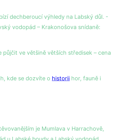
bízí dechberoucí výhledy na Labský důl. -
avský vodopád – Krakonošova snídaně:
půjčit ve většině větších středisek – cena
h, kde se dozvíte o
historii
hor, fauně i
štěvovanějším je Mumlava v Harrachově,
pád u Labské boudy a Labský vodopád.