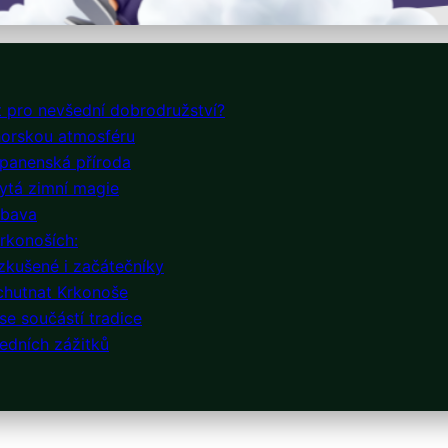
t pro nevšední dobrodružství?
 horskou atmosféru
a panenská příroda
rytá zimní magie
ábava
rkonoších:
zkušené i začátečníky
ochutnat Krkonoše
e součástí tradice
šedních zážitků