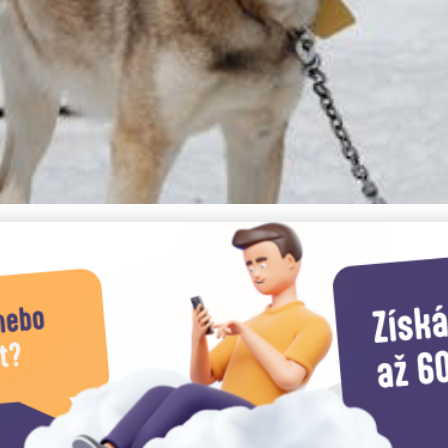
onoše: Od Sáňkování po 