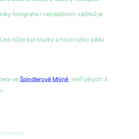
ky fotografie i netradičních zážitků je
ed může být kluzký a hrozí riziko pádu.
jdete ve
Špindlerově Mlýně
, měří plných 3
u.
Zajímavost