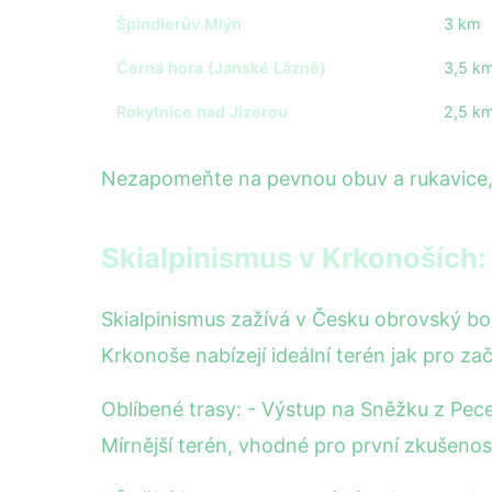
Špindlerův Mlýn
3 km
Černá hora (Janské Lázně)
3,5 k
Rokytnice nad Jizerou
2,5 k
Nezapomeňte na pevnou obuv a rukavice, p
Skialpinismus v Krkonoších:
Skialpinismus zažívá v Česku obrovský bo
Krkonoše nabízejí ideální terén jak pro začí
Oblíbené trasy: - Výstup na Sněžku z Pec
Mírnější terén, vhodné pro první zkušenos