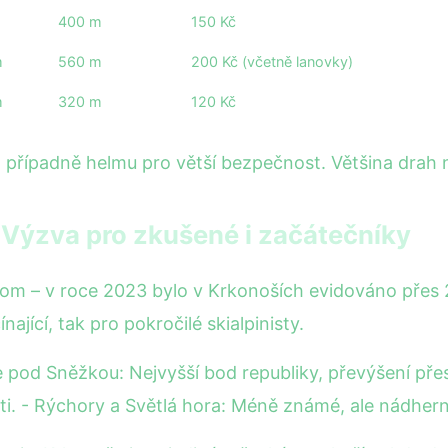
400 m
150 Kč
m
560 m
200 Kč (včetně lanovky)
m
320 m
120 Kč
řípadně helmu pro větší bezpečnost. Většina drah n
 Výzva pro zkušené i začátečníky
om – v roce 2023 bylo v Krkonoších evidováno přes 2
nající, tak pro pokročilé skialpinisty.
e pod Sněžkou: Nejvyšší bod republiky, převýšení př
ti. - Rýchory a Světlá hora: Méně známé, ale nádherné