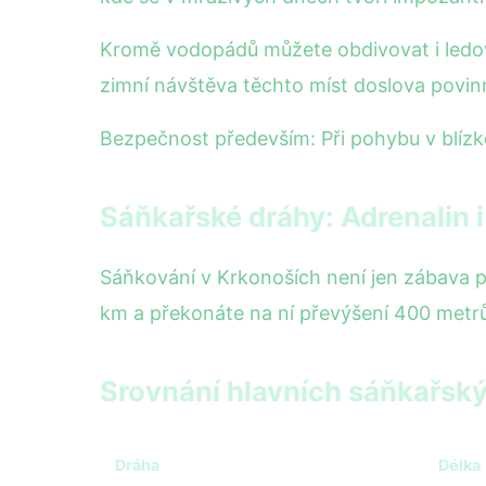
Kromě vodopádů můžete obdivovat i ledové 
zimní návštěva těchto míst doslova povinn
Bezpečnost především: Při pohybu v blízk
Sáňkařské dráhy: Adrenalin 
Sáňkování v Krkonoších není jen zábava pr
km a překonáte na ní převýšení 400 metrů. 
Srovnání hlavních sáňkařský
Dráha
Délka