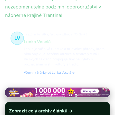
nezapomenutelné podzimní dobrodružství v
nádherné krajině Trentina!
sezónní turistika, festivaly, příroda
73 článků
LV
Lenka Veselá
Lenka je vášnivá turistka a milovnice přírody, která
ráda objevuje sezónní atrakce a festivaly v Itálii.
Ve svých textech propojuje tipy na výlety s
poznáváním místní kultury a tradic.
Všechny články od Lenka Veselá →
Zobrazit celý archiv článků →