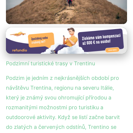
Podzimní turistika a festivaly
Objevte Top Podzimní Trasy v
Trentinu: Průvodce Pro Turisty
Podzimní turistické trasy v Trentinu
19. 10. 2025
· 4 min čtení · Autor: Lenka Veselá
Podzim je jedním z nejkrásnějších období pro
návštěvu Trentina, regionu na severu Itálie,
který je známý svou ohromující přírodou a
rozmanitými možnostmi pro turistiku a
outdoorové aktivity. Když se listí začne barvit
do zlatých a červených odstínů, Trentino se