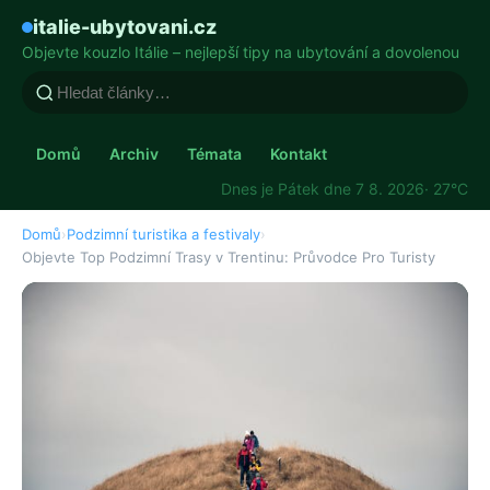
italie-ubytovani.cz
Objevte kouzlo Itálie – nejlepší tipy na ubytování a dovolenou
Domů
Archiv
Témata
Kontakt
Dnes je Pátek dne 7 8. 2026
· 27°C
Domů
›
Podzimní turistika a festivaly
›
Objevte Top Podzimní Trasy v Trentinu: Průvodce Pro Turisty