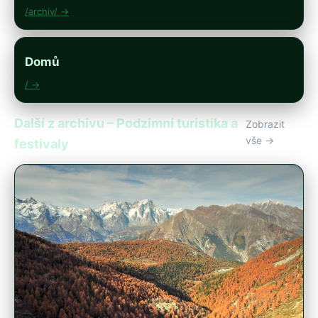
/archiv/ →
Domů
/ →
Další z archivu – Podzimní turistika a
Zobrazit
vše →
festivaly