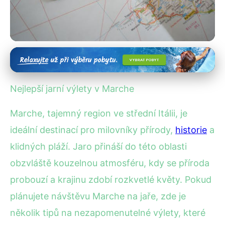
Jarní výlety a destinace
Objevte Nejlepší Jarní Výlety v
Nejlepší jarní výlety v Marche
Italském Marche!
Marche, tajemný region ve střední Itálii, je
30. 1. 2026
· 4 min čtení · Autor: Lenka Veselá
ideální destinací pro milovníky přírody,
historie
a
klidných pláží. Jaro přináší do této oblasti
obzvláště kouzelnou atmosféru, kdy se příroda
probouzí a krajinu zdobí rozkvetlé květy. Pokud
plánujete návštěvu Marche na jaře, zde je
několik tipů na nezapomenutelné výlety, které