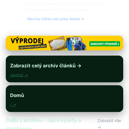
Ve svých textech propojuje tipy na výlety s
poznáváním místní kultury a tradic.
Všechny články od Lenka Veselá →
Zobrazit celý archiv článků →
/archiv/ →
Domů
/ →
Další z archivu – Jarní výlety a
Zobrazit vše
→
destinace