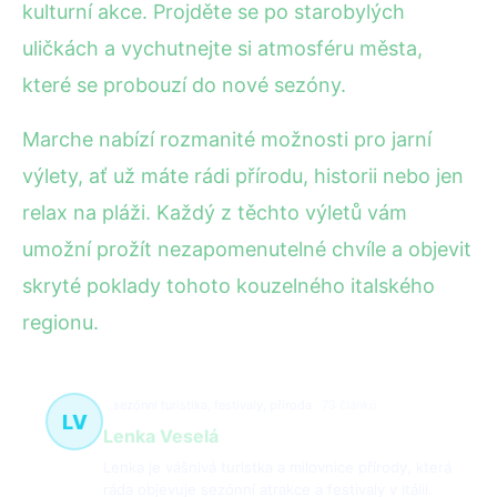
kulturní akce. Projděte se po starobylých
uličkách a vychutnejte si atmosféru města,
které se probouzí do nové sezóny.
Marche nabízí rozmanité možnosti pro jarní
výlety, ať už máte rádi přírodu, historii nebo jen
relax na pláži. Každý z těchto výletů vám
umožní prožít nezapomenutelné chvíle a objevit
skryté poklady tohoto kouzelného italského
regionu.
sezónní turistika, festivaly, příroda
73 článků
LV
Lenka Veselá
Lenka je vášnivá turistka a milovnice přírody, která
ráda objevuje sezónní atrakce a festivaly v Itálii.