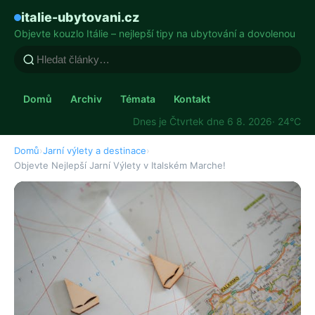
italie-ubytovani.cz
Objevte kouzlo Itálie – nejlepší tipy na ubytování a dovolenou
Domů
Archiv
Témata
Kontakt
Dnes je Čtvrtek dne 6 8. 2026
· 24°C
Domů
›
Jarní výlety a destinace
›
Objevte Nejlepší Jarní Výlety v Italském Marche!