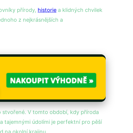
lovníky přírody,
historie
a klidných chvilek
ednoho z nejkrásnějších a
ko stvořené. V tomto období, kdy příroda
a tajemnými údolími je perfektní pro pěší
 na okolní krajinu.