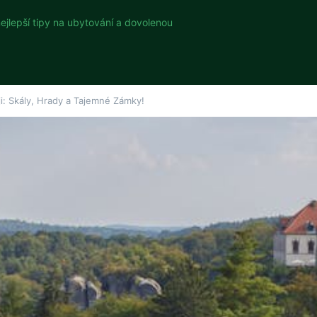
nejlepší tipy na ubytování a dovolenou
i: Skály, Hrady a Tajemné Zámky!