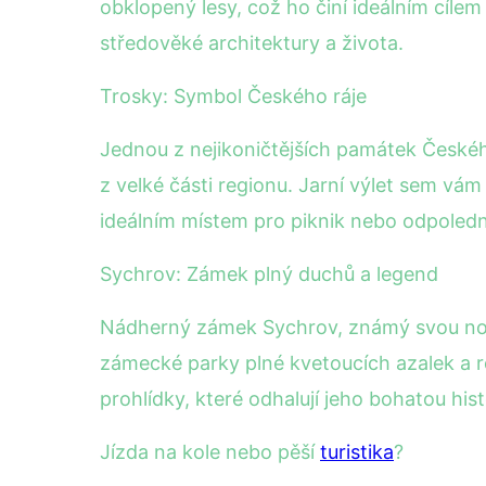
obklopený lesy, což ho činí ideálním cílem 
středověké architektury a života.
Trosky: Symbol Českého ráje
Jednou z nejikoničtějších památek Českého
z velké části regionu. Jarní výlet sem vám 
ideálním místem pro piknik nebo odpoledn
Sychrov: Zámek plný duchů a legend
Nádherný zámek Sychrov, známý svou novog
zámecké parky plné kvetoucích azalek a r
prohlídky, které odhalují jeho bohatou hist
Jízda na kole nebo pěší
turistika
?