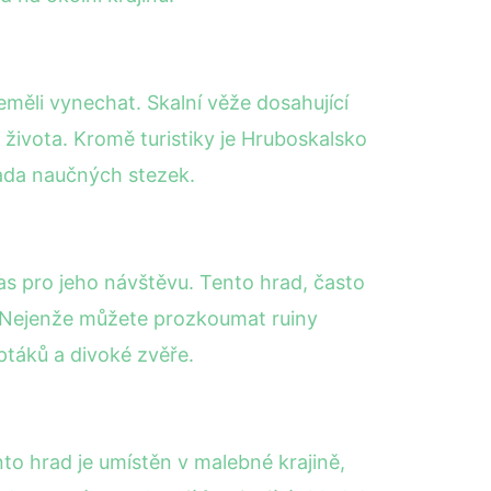
eměli vynechat. Skalní věže dosahující
 života. Kromě turistiky je Hruboskalsko
 řada naučných stezek.
 čas pro jeho návštěvu. Tento hrad, často
. Nejenže můžete prozkoumat ruiny
ptáků a divoké zvěře.
to hrad je umístěn v malebné krajině,