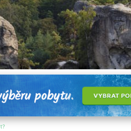
ském ráji: Skály, Hrady 
t?