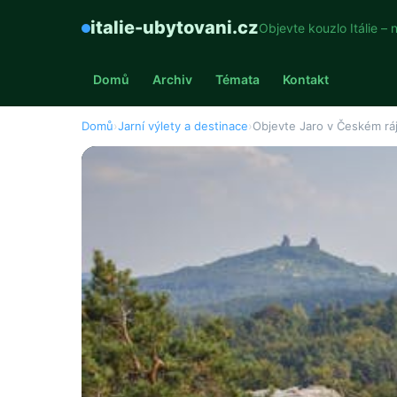
italie-ubytovani.cz
Objevte kouzlo Itálie – 
Domů
Archiv
Témata
Kontakt
Domů
›
Jarní výlety a destinace
›
Objevte Jaro v Českém ráj