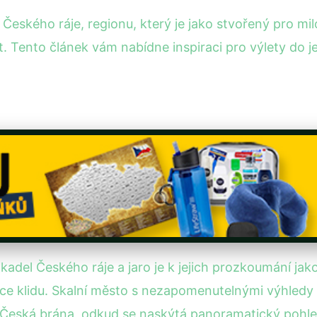
 Českého ráje, regionu, který je jako stvořený pro mi
t. Tento článek vám nabídne inspiraci pro výlety do j
ákadel Českého ráje a jaro je k jejich prozkoumání ja
více klidu. Skalní město s nezapomenutelnými výhledy 
 Česká brána, odkud se naskýtá panoramatický pohled