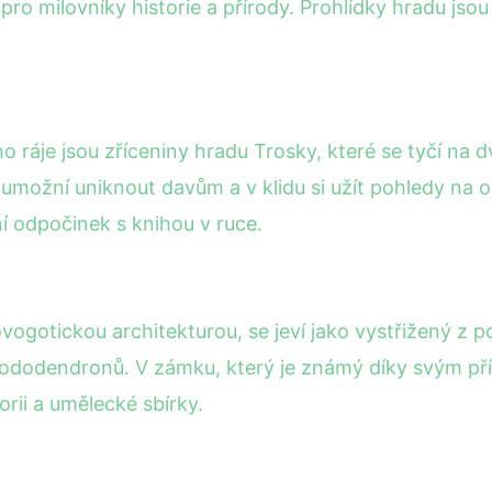
pro milovníky historie a přírody. Prohlídky hradu jsou
 ráje jsou zříceniny hradu Trosky, které se tyčí na d
umožní uniknout davům a v klidu si užít pohledy na oko
í odpočinek s knihou v ruce.
otickou architekturou, se jeví jako vystřižený z po
ododendronů. V zámku, který je známý díky svým pří
orii a umělecké sbírky.