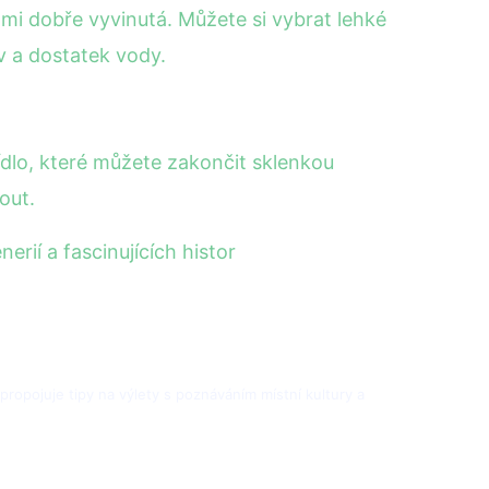
elmi dobře vyvinutá. Můžete si vybrat lehké
v a dostatek vody.
ídlo, které můžete zakončit sklenkou
out.
rií a fascinujících histor
h propojuje tipy na výlety s poznáváním místní kultury a