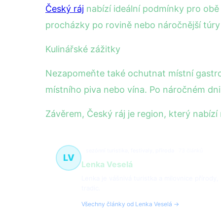
Český ráj
nabízí ideální podmínky pro obě a
procházky po rovině nebo náročnější túry
Kulinářské zážitky
Nezapomeňte také ochutnat místní gastrono
místního piva nebo vína. Po náročném dni 
Závěrem, Český ráj je region, který nabízí
sezónní turistika, festivaly, příroda
73 článků
LV
Lenka Veselá
Lenka je vášnivá turistka a milovnice přírody,
tradic.
Všechny články od Lenka Veselá →