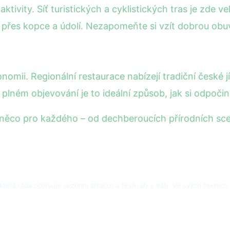
ktivity. Síť turistických a cyklistických tras je zde v
 přes kopce a údolí. Nezapomeňte si vzít dobrou obu
mii. Regionální restaurace nabízejí tradiční české j
plném objevování je to ideální způsob, jak si odpočin
 něco pro každého – od dechberoucích přírodních scene
 která ráda objevuje sezónní atrakce a festivaly v Itálii. Ve svých textec