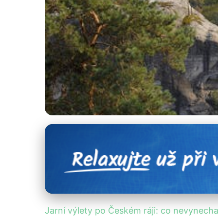
Jarní výlety a destinace
Objevte Jaro v Če
20. 2. 2026
· 4 min čtení · Autor: Lenka Veselá
Jarní výlety po Českém ráji: co nevynecha