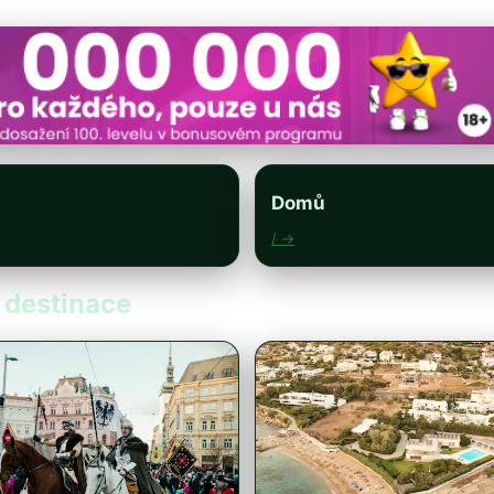
Domů
/ →
a destinace