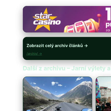
Zobrazit celý archiv článků →
/archiv/ →
Další z archivu – Jarní výlety 