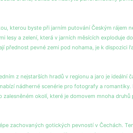
kou, kterou byste při jarním putování Českým rájem n
 lesy a zelení, která v jarních měsících exploduje do
ávají přednost pevné zemi pod nohama, je k dispozici
 jedním z nejstarších hradů v regionu a jaro je ideální
 nabízí nádherné scenérie pro fotografy a romantiky
 po zalesněném okolí, které je domovem mnoha druhů 
ejlépe zachovaných gotických pevností v Čechách. Ten