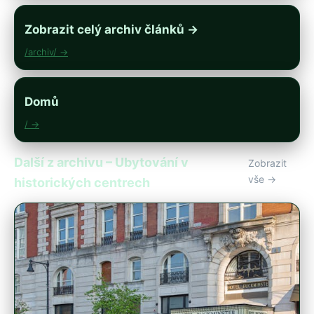
Zobrazit celý archiv článků →
/archiv/ →
Domů
/ →
Další z archivu – Ubytování v
Zobrazit
vše →
historických centrech