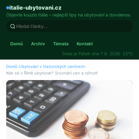
italie-ubytovani.cz
Objevte kouzlo Itálie – nejlepší tipy na ubytování a dovolenou
Domů
Archiv
Témata
Kontakt
Dnes je Pátek dne 7 8. 2026
· 23°C
Domů
›
Ubytování v historických centrech
›
Kde se v Římě ubytovat? Srovnání cen a výhod!