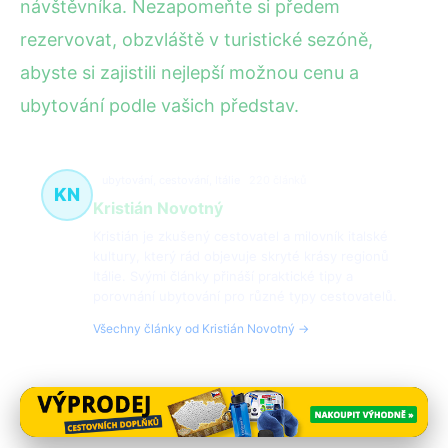
návštěvníka. Nezapomeňte si předem
rezervovat, obzvláště v turistické sezóně,
abyste si zajistili nejlepší možnou cenu a
ubytování podle vašich představ.
ubytování, cestování, Itálie
220 článků
KN
Kristián Novotný
Kristián je zkušený cestovatel a milovník italské
kultury, který rád objevuje skryté krásy regionů
Itálie. Svými články přináší praktické tipy a
porovnání ubytování pro různé typy cestovatelů.
Všechny články od Kristián Novotný →