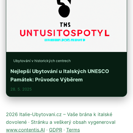
Ubytování v historických centrech
Nejlepší Ubytování u Italských UNESCO
Památek: Průvodce Výběrem
28. 5. 2025
2026 Italie-Ubytovani.cz – Vaše brána k italské
dovolené · Stránku a veškerý obsah vygeneroval
www.contentis.AI
·
GDPR
·
Terms