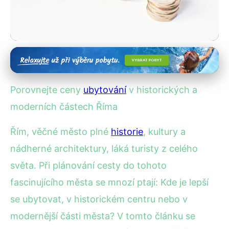
Ubytování v historických centrech
Kde se v Římě ubytovat?
Porovnejte ceny
ubytování
v historických a
Srovnání cen a výhod!
moderních částech Říma
24. 8. 2025
· 3 min čtení · Autor: Kristián Novotný
Řím, věčné město plné
historie
, kultury a
nádherné architektury, láká turisty z celého
světa. Při plánování cesty do tohoto
fascinujícího města se mnozí ptají: Kde je lepší
se ubytovat, v historickém centru nebo v
modernější části města? V tomto článku se