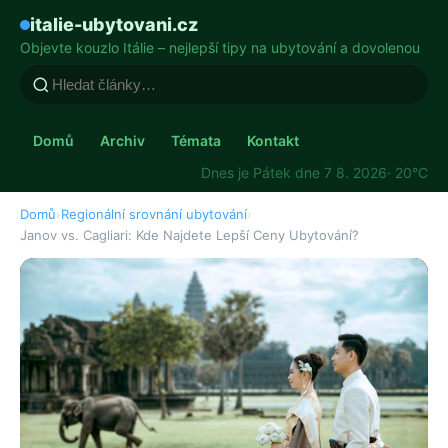
italie-ubytovani.cz
Objevte kouzlo Itálie – nejlepší tipy na ubytování a dovolenou
Domů
Archiv
Témata
Kontakt
Dnes je Pátek dne 7 8. 2026
· 20°C
Domů
›
Regionální srovnání ubytování
›
Janov vs. Cagliari: Kde Najdete Lepší Ceny Ubytování?