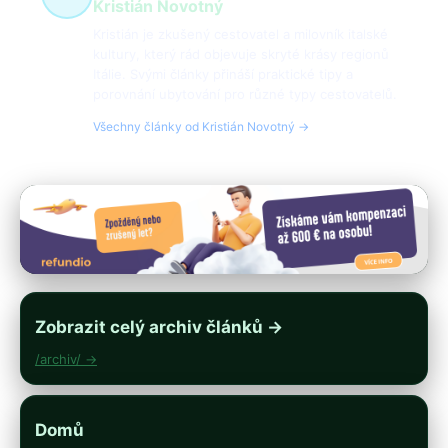
Kristián Novotný
Kristián je zkušený cestovatel a milovník italské
kultury, který rád objevuje skryté krásy regionů
Itálie. Svými články přináší praktické tipy a
porovnání ubytování pro různé typy cestovatelů.
Všechny články od Kristián Novotný →
Zobrazit celý archiv článků →
/archiv/ →
Domů