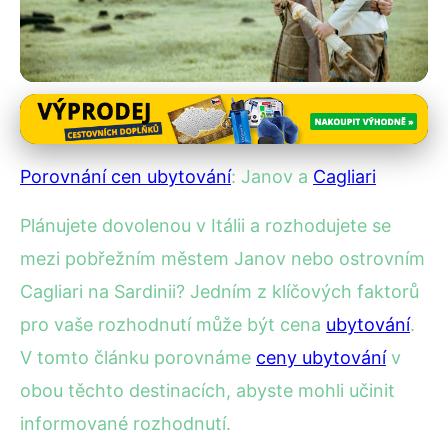
Regionální srovnání ubytování
Janov vs. Cagliari: Kde Najdete
Porovnání cen ubytování
: Janov a
Cagliari
Lepší Ceny Ubytování?
Plánujete dovolenou v Itálii a rozhodujete se
1. 9. 2025
· 4 min čtení · Autor: Kristián Novotný
mezi pobřežním městem Janov nebo ostrovním
Cagliari na Sardinii? Jedním z klíčových faktorů
pro vaše rozhodnutí může být cena
ubytování
.
V tomto článku porovnáme
ceny ubytování
v
obou těchto destinacích, abyste mohli učinit
informované rozhodnutí.