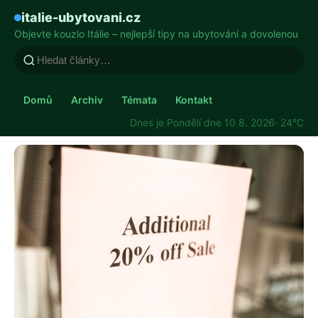
italie-ubytovani.cz
Objevte kouzlo Itálie – nejlepší tipy na ubytování a dovolenou
Domů
Archiv
Témata
Kontakt
Dnes je Pondělí dne 10 8. 2026
· 24°C