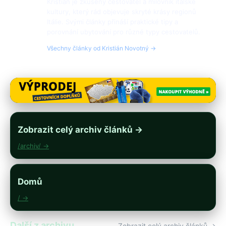
Kristián je zkušený cestovatel a milovník italské
kultury, který rád objevuje skryté krásy regionů
Itálie. Svými články přináší praktické tipy a
porovnání ubytování pro různé typy cestovatelů.
Všechny články od Kristián Novotný →
Zobrazit celý archiv článků →
/archiv/ →
Domů
/ →
Další z archivu
Zobrazit celý archiv článků →