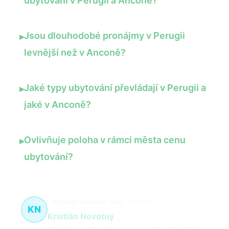
ubytování v Perugii a Anconě?
Jsou dlouhodobé pronájmy v Perugii
▸
levnější než v Anconě?
Jaké typy ubytování převládají v Perugii a
▸
jaké v Anconě?
Ovlivňuje poloha v rámci města cenu
▸
ubytování?
ubytování, cestování, Itálie
220 článků
KN
Kristián Novotný