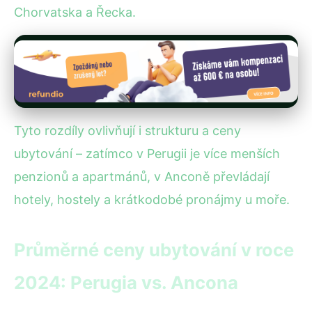
Chorvatska a Řecka.
Tyto rozdíly ovlivňují i strukturu a ceny
ubytování – zatímco v Perugii je více menších
penzionů a apartmánů, v Anconě převládají
hotely, hostely a krátkodobé pronájmy u moře.
Průměrné ceny ubytování v roce
2024: Perugia vs. Ancona