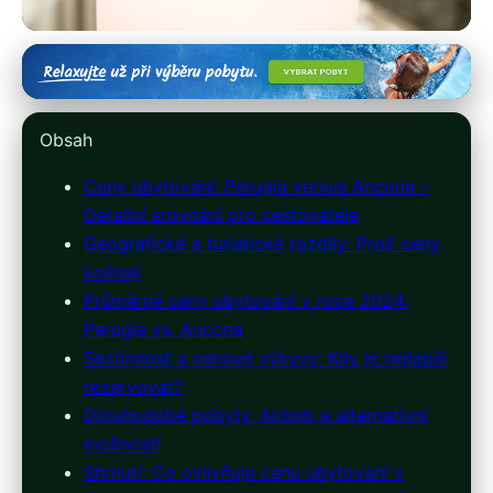
italie-ubytovani.cz
Ceny Ubytování: Srovnání
Obsah
Perugia vs Ancona pro
Ceny ubytování: Perugia versus Ancona –
Cestovatele 2024
Detailní srovnání pro cestovatele
Geografické a turistické rozdíly: Proč ceny
26. 3. 2026
· 7 min čtení · Autor: Kristián Novotný
kolísají
Průměrné ceny ubytování v roce 2024:
Perugia vs. Ancona
Sezónnost a cenové výkyvy: Kdy je nejlepší
rezervovat?
Dlouhodobé pobyty, Airbnb a alternativní
možnosti
Shrnutí: Co ovlivňuje cenu ubytování v