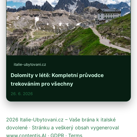
italie-ubytovani.cz
Dolomity v létě: Kompletní průvodce
trekováním pro všechny
26. 6. 2026
2026 Italie-Ubytovani.cz – Vaše brána k italské
dovolené · Stránku a veškerý obsah vygeneroval
www.contentis.AI
·
GDPR
·
Terms