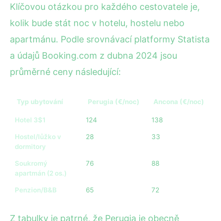
Klíčovou otázkou pro každého cestovatele je,
kolik bude stát noc v hotelu, hostelu nebo
apartmánu. Podle srovnávací platformy Statista
a údajů Booking.com z dubna 2024 jsou
průměrné ceny následující:
Typ ubytování
Perugia (€/noc)
Ancona (€/noc)
Hotel 3$1
124
138
Hostel/lůžko v
28
33
dormitory
Soukromý
76
88
apartmán (2 os.)
Penzion/B&B
65
72
Z tabulky je patrné, že Perugia je obecně