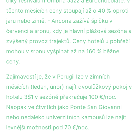
díky festivalům Umbria Jazz a Eurochocolate. V
těchto měsících ceny stoupají až o 40 % oproti
jaru nebo zimě. - Ancona zažívá špičku v
červenci a srpnu, kdy je hlavní plážová sezóna a
zvýšený provoz trajektů. Ceny hotelů u pobřeží
mohou v srpnu vyšplhat až na 160 % běžné
ceny.
Zajímavostí je, že v Perugii lze v zimních
měsících (leden, únor) najít dvoulůžkový pokoj v
hotelu 3$1 v sezóně překračuje 100 €/noc.
Naopak ve čtvrtích jako Ponte San Giovanni
nebo nedaleko univerzitních kampusů lze najít
levnější možnosti pod 70 €/noc.