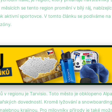
 měsících se tento region promění v bílý ráj, nabízejíc
 tak aktivní sportovce. V tomto článku se podíváme na 
ezóny.
ů v regionu je Tarvisio. Toto město je obklopeno Alpa
žařských dovedností. Kromě lyžování a snowboarding
malebnou krajinou. Pro milovníky přírody je také mož