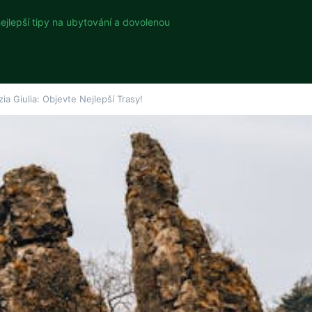
nejlepší tipy na ubytování a dovolenou
ia Giulia: Objevte Nejlepší Trasy!