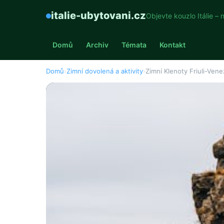
italie-ubytovani.cz
Objevte kouzlo Itálie – 
Domů
Archiv
Témata
Kontakt
Domů
›
Zimní dovolená a aktivity
›
Zimní Klenoty Friuli-Venez