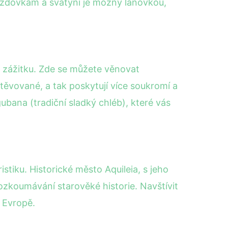
jezdovkám a svatyni je možný lanovkou,
uh zážitku. Zde se můžete věnovat
ěvované, a tak poskytují více soukromí a
ubana (tradiční sladký chléb), které vás
istiku. Historické město Aquileia, s jeho
ozkoumávání starověké historie. Navštívit
 Evropě.