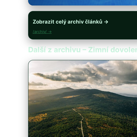
Zobrazit celý archiv článků →
/archiv/ →
Další z archivu – Zimní dovolen