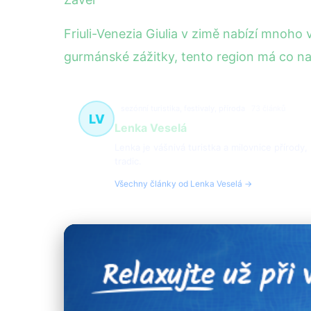
Friuli-Venezia Giulia v zimě nabízí mnoho
gurmánské zážitky, tento region má co na
sezónní turistika, festivaly, příroda
73 článků
LV
Lenka Veselá
Lenka je vášnivá turistka a milovnice přírody,
tradic.
Všechny články od Lenka Veselá →