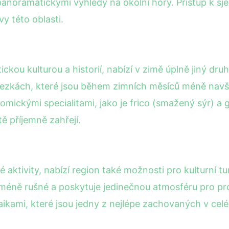
 panoramatickými výhledy na okolní hory. Přístup k s
y této oblasti.
ckou kulturou a historií, nabízí v zimě úplně jiný dr
stezkách, které jsou během zimních měsíců méně navšt
mickými specialitami, jako je frico (smažený sýr) a g
ě příjemně zahřejí.
é aktivity, nabízí region také možnosti pro kulturní tur
 méně rušné a poskytuje jedinečnou atmosféru pro pr
ikami, které jsou jedny z nejlépe zachovaných v celé