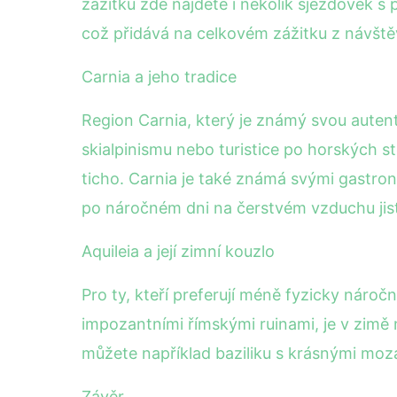
zážitku zde najdete i několik sjezdovek s
což přidává na celkovém zážitku z návštěv
Carnia a jeho tradice
Region Carnia, který je známý svou autenti
skialpinismu nebo turistice po horských 
ticho. Carnia je také známá svými gastrono
po náročném dni na čerstvém vzduchu jist
Aquileia a její zimní kouzlo
Pro ty, kteří preferují méně fyzicky náročn
impozantními římskými ruinami, je v zimě
můžete například baziliku s krásnými moza
Závěr