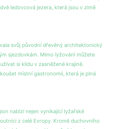
 dvě ledovcová jezera, která jsou v zimě
ovala svůj původní dřevěný architektonický
ažitým sjezdovkám. Mimo lyžování můžete
žívat si klidu v zasněžené krajině.
oušet místní gastronomii, která je plná
on nabízí nejen vynikající lyžařské
 poutníci z celé Evropy. Kromě duchovního