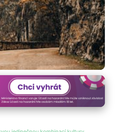
e Nejlepší Trasy!
y svou jedinečnou kombinací kultury,