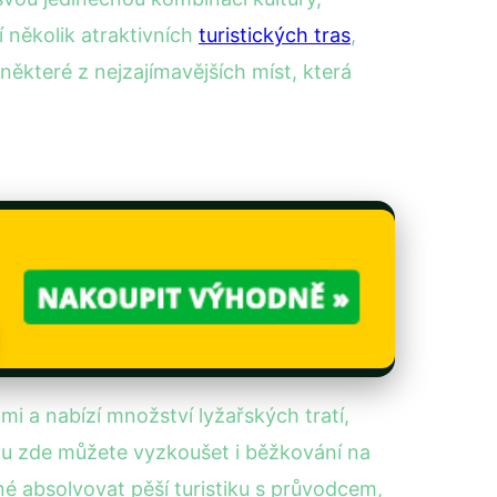
í několik atraktivních
turistických tras
,
některé z nejzajímavějších míst, která
mi a nabízí množství lyžařských tratí,
u zde můžete vyzkoušet i běžkování na
né absolvovat pěší turistiku s průvodcem,