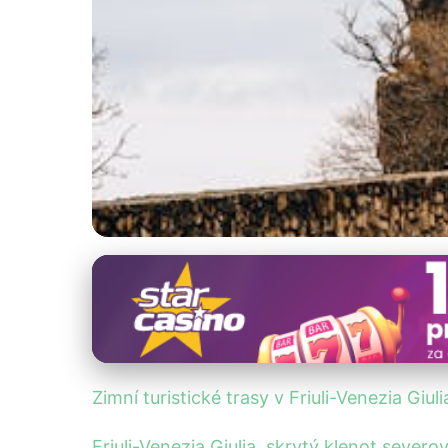
Zimní dovolená a aktivity
Zimní Klenoty Friu
13. 1. 2026
· 4 min čtení · Autor: Lenka Veselá
Zimní turistické trasy v Friuli-Venezia Giuli
Friuli-Venezia Giulia, skrytý klenot severo