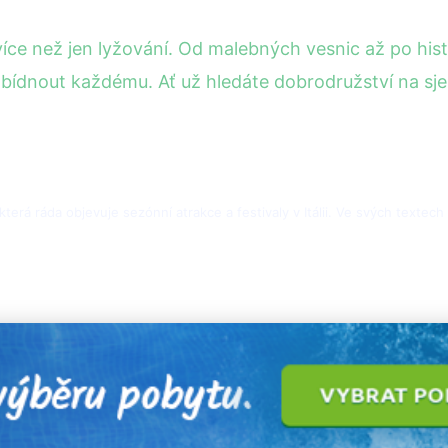
 více než jen lyžování. Od malebných vesnic až po hi
bídnout každému. Ať už hledáte dobrodružství na sje
 která ráda objevuje sezónní atrakce a festivaly v Itálii. Ve svých textec