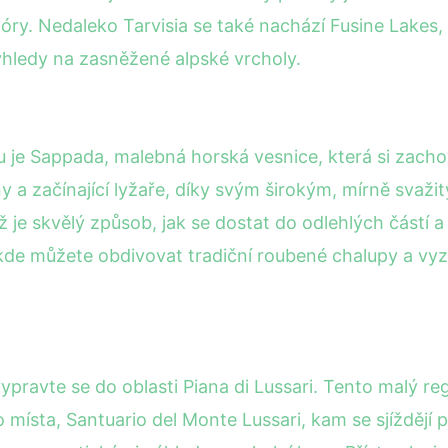
lóry. Nedaleko Tarvisia se také nachází Fusine Lakes,
ýhledy na zasněžené alpské vrcholy.
ku je Sappada, malebná horská vesnice, která si zach
ny a začínající lyžaře, díky svým širokým, mírně sv
je skvělý způsob, jak se dostat do odlehlých částí a u
kde můžete obdivovat tradiční roubené chalupy a vyzk
ravte se do oblasti Piana di Lussari. Tento malý regi
místa, Santuario del Monte Lussari, kam se sjíždějí