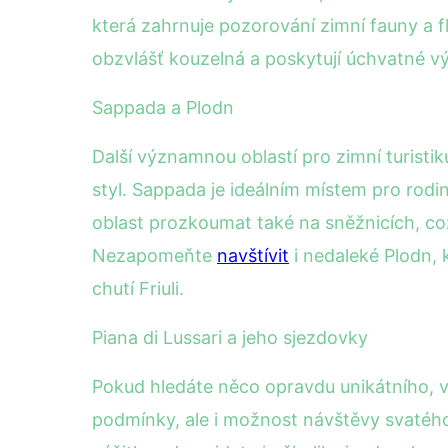
která zahrnuje pozorování zimní fauny a f
obzvlášť kouzelná a poskytují úchvatné v
Sappada a Plodn
Další významnou oblastí pro zimní turisti
styl. Sappada je ideálním místem pro rodi
oblast prozkoumat také na sněžnicích, což 
Nezapomeňte
navštívit
i nedaleké Plodn, 
chutí Friuli.
Piana di Lussari a jeho sjezdovky
Pokud hledáte něco opravdu unikátního, vyp
podmínky, ale i možnost návštěvy svatého 