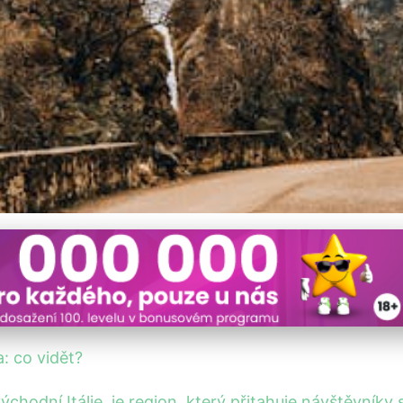
li-Venezia Giulia: Objevt
a: co vidět?
východní Itálie, je region, který přitahuje návštěvník