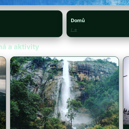
Domů
/ →
á a aktivity