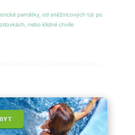
storické památky, od sněžnicových túr po
zdovkách, nebo klidné chvíle
h propojuje tipy na výlety s poznáváním místní kultury a