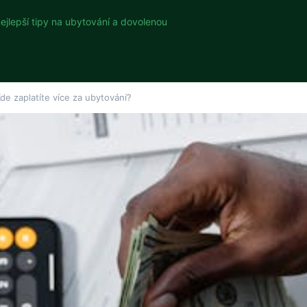
nejlepší tipy na ubytování a dovolenou
Kde zaplatíte více za ubytování?