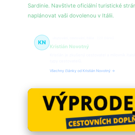
Sardinie. Navštivte oficiální turistické s
naplánovat vaši dovolenou v Itálii.
ubytování, cestování, Itálie
220 článků
KN
Kristián Novotný
Kristián je zkušený cestovatel a milovník ital
typy cestovatelů.
Všechny články od Kristián Novotný →