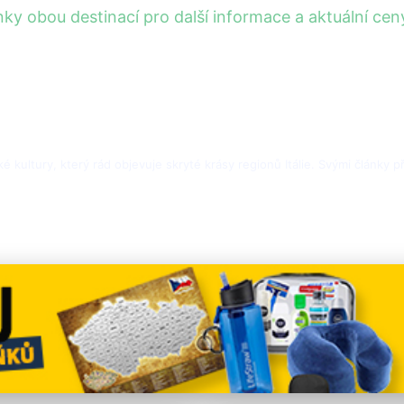
tránky obou destinací pro další informace a aktuální 
ské kultury, který rád objevuje skryté krásy regionů Itálie. Svými články 