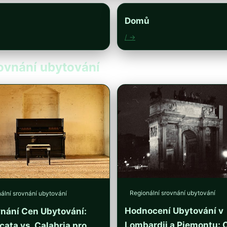
Domů
/ →
rovnání ubytování
Regionální srovnání ubytování
ální srovnání ubytování
Hodnocení Ubytování v
nání Cen Ubytování:
Lombardii a Piemontu: 
icata vs. Calabria pro