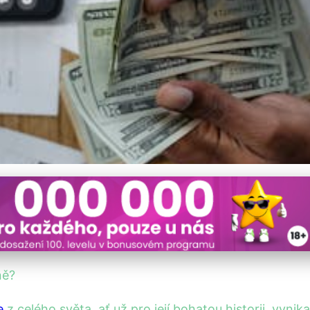
: Kde zaplatíte více za u
ně?
e
z celého světa, ať už pro její bohatou historii, vyni