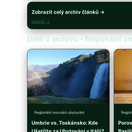
Zobrazit celý archiv článků →
/archiv/ →
Další z archivu – Regionální s
Regionální srovnání ubytování
Region
Umbrie vs. Toskánsko: Kde
Porov
Ušetříte za Ubytování v Itálii?
Basil