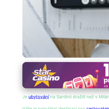
Regionální srovnání ubytování
Sardinie vs. Milán
7. 8. 2025
· 4 min čtení · Autor: Kristián Novotný
Je
ubytování
na Sardinii dražší než v Milá
Itálie je populární destinací pro
cestovatel