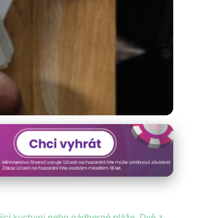
bytování?
kající kuchyni nebo nádherné pláže. Dvě z