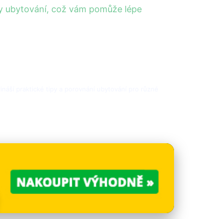
ceny ubytování, což vám pomůže lépe
přináší praktické tipy a porovnání ubytování pro různé