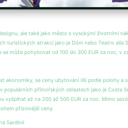
signu, ale také jako město s vysokými životními nákl
ích turistických atrakcí jako je Dóm nebo Teatro all
se může pohybovat od 100 do 300 EUR za noc, v závis
ást ekonomiky, se ceny ubytování liší podle polohy a 
 v populárních přímořských oblastech jako je Costa 
u vyšplhat až na 200 až 500 EUR za noc. Mimo sezó
ohem příznivější ceny.
a Sardinii