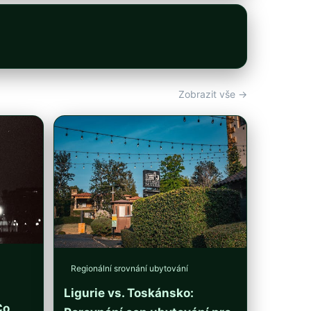
Zobrazit vše →
Regionální srovnání ubytování
Ligurie vs. Toskánsko:
Co