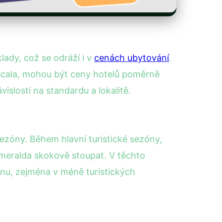
ady, což se odráží i v
cenách ubytování
.
a Scala, mohou být ceny hotelů poměrně
losti na standardu a lokalitě.
sezóny. Během hlavní turistické sezóny,
Smeralda skokově stoupat. V těchto
nu, zejména v méně turistických