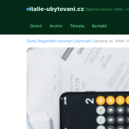
italie-ubytovani.cz
Objevte kouzlo Itálie – 
Domů
Archiv
Témata
Kontakt
Domů
›
Regionální srovnání ubytování
›
Sardinie vs. Milán: 