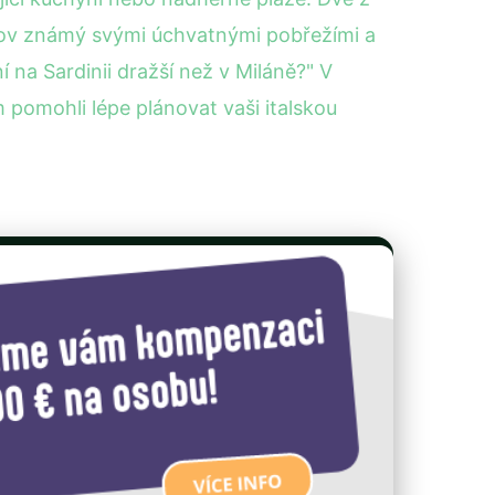
ostrov známý svými úchvatnými pobřežími a
 na Sardinii dražší než v Miláně?" V
pomohli lépe plánovat vaši italskou