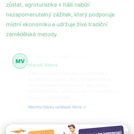
zůstat, agroturistika v Itálii nabízí
nezapomenutelný zážitek, který podporuje
místní ekonomiku a udržuje živé tradiční
zemědělské metody.
Příroda, turistika, outdoor
8 článků
MV
Marek Vávra
Marek je nadšený milovník italské přírody a
outdoorových aktivit, který rád objevuje krásy
Itálie v každém ročním období. Jeho články
inspirují čtenáře k aktivnímu trávení dovolené v
přírodě i na festivalech.
Všechny články od Marek Vávra →