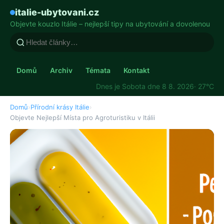
italie-ubytovani.cz
Objevte kouzlo Itálie – nejlepší tipy na ubytování a dovolenou
Domů
Archiv
Témata
Kontakt
Dnes je Sobota dne 8 8. 2026
· 27°C
Domů
›
Přírodní krásy Itálie
›
Objevte Nejlepší Místa pro Agroturistiku v Itálii