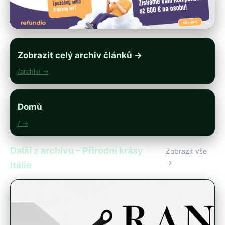
Zobrazit celý archiv článků →
/archiv/ →
Domů
/ →
Další z archivu – Přírodní krásy
Zobrazit vše
→
Itálie