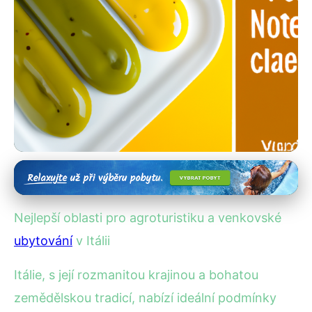
Přírodní krásy Itálie
Objevte Nejlepší Místa pro
Nejlepší oblasti pro agroturistiku a venkovské
Agroturistiku v Itálii
ubytování
v Itálii
20. 5. 2025
· 4 min čtení · Autor: Marek Vávra
Itálie, s její rozmanitou krajinou a bohatou
zemědělskou tradicí, nabízí ideální podmínky