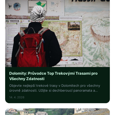
Dolomity: Průvodce Top Trekovými Trasami pro
Všechny Zdatnosti
Objevte nejlepší trekové trasy v Dolomitech pro všechny
úrovně zdatnosti. Užijte si dechberoucí panoramata a
dobrodružství v srdci italských hor!
14. 4. 2026