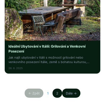
Ideální Ubytování v Itálii: Grilování a Venkovní
Posezení
Jak najít ubytování v Itálii s možností grilování nebo
venkovního posezení Itálie, země s bohatou kulturou,
úchvatnými krajinami a vynikající kuchyní...
26. 6. 2025
← Zpět
1
2
Dále →