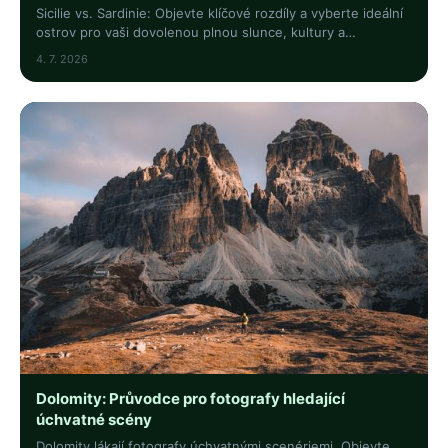
Sicilie vs. Sardinie: Objevte klíčové rozdíly a vyberte ideální
ostrov pro vaši dovolenou plnou slunce, kultury a
nezapomenutelných zážitků. Klikněte a zjistěte víc!
4. 7. 2026
Dolomity: Průvodce pro fotografy hledající
úchvatné scény
Dolomity lákají fotografy úchvatnými scenériemi. Objevte