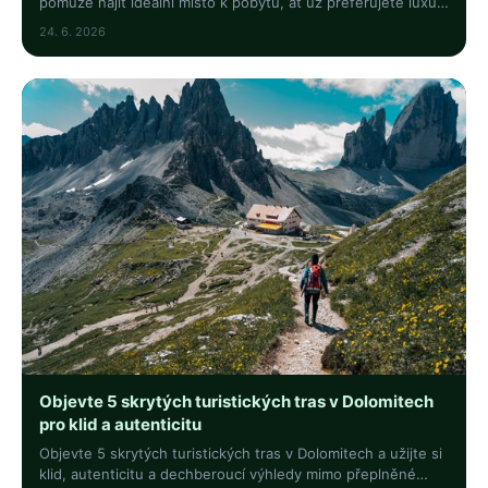
pomůže najít ideální místo k pobytu, ať už preferujete luxus
nebo cenově dostupné možnosti.
24. 6. 2026
Objevte 5 skrytých turistických tras v Dolomitech
pro klid a autenticitu
Objevte 5 skrytých turistických tras v Dolomitech a užijte si
klid, autenticitu a dechberoucí výhledy mimo přeplněné