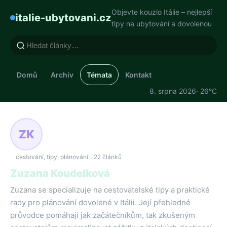
Objevte kouzlo Itálie – nejlepší
italie-ubytovani.cz
tipy na ubytování a dovolenou
Domů
Archiv
Témata
Kontakt
8. srpna 2026
· 26°C
ZK
cestování, tipy, plánování
22 článků
Zuzana Koudelková
Zuzana se specializuje na cestovatelské tipy a praktické
rady pro plánování dovolené v Itálii. Její přehledné
průvodce pomáhají jak začátečníkům, tak zkušeným