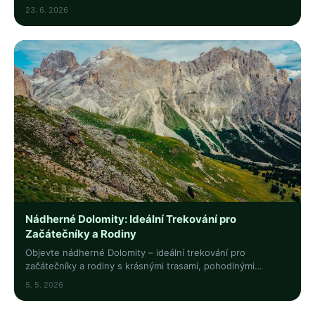
stezky. Vydejte se za dobrodružstvím!
23. 6. 2026
Nádherné Dolomity: Ideální Trekování pro
Začátečníky a Rodiny
Objevte nádherné Dolomity – ideální trekování pro
začátečníky a rodiny s krásnými trasami, pohodlnými
stezkami a úchvatnou přírodou. Vydejte se na výlet!
5. 5. 2026