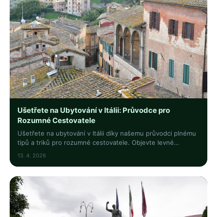
Ušetřete na Ubytování v Itálii: Průvodce pro
Rozumné Cestovatele
Ušetřete na ubytování v Itálii díky našemu průvodci plnému
tipů a triků pro rozumné cestovatele. Objevte levné
možnosti a ušetřete stovky korun!
13. 4. 2026